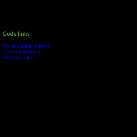
cvr nr: 32130836
Danske bank
Regnr.: 4645 Kontonr.: 10477107
-----------------------------------------------------------
Gode links
Tryllekunstner Anders
Flotte invitationer
Alt i én bordkort
-----------------------------------------------------------
V