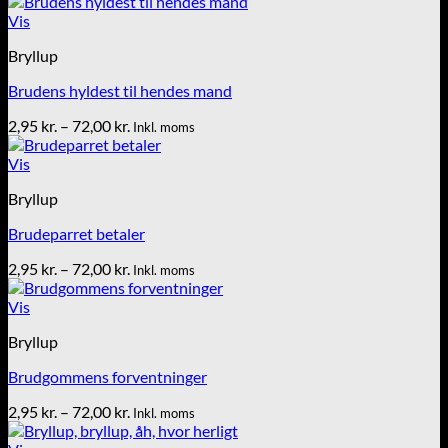
2,95 kr.
til
Vis
72,00 kr.
Bryllup
Brudens hyldest til hendes mand
Prisinterval:
2,95
kr.
–
72,00
kr.
Inkl. moms
2,95 kr.
til
Vis
72,00 kr.
Bryllup
Brudeparret betaler
Prisinterval:
2,95
kr.
–
72,00
kr.
Inkl. moms
2,95 kr.
til
Vis
72,00 kr.
Bryllup
Brudgommens forventninger
Prisinterval:
2,95
kr.
–
72,00
kr.
Inkl. moms
2,95 kr.