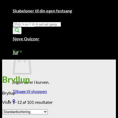
Skabeloner til din egen festsang
Products
Sangskjuler
search
Sjove Quizzer
Kurv /
0,00
kr.
0
Kurv
Jul
Bryllup
Ingen varer i kurven.
Tilbage til shoppen
Bryllup
0
Viser 1–12 af 101 resultater