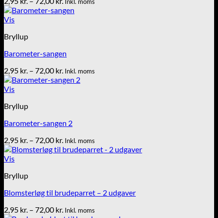
Prisinterval:
2,95
kr.
–
72,00
kr.
Inkl. moms
2,95 kr.
til
Vis
72,00 kr.
Bryllup
Barometer-sangen
Prisinterval:
2,95
kr.
–
72,00
kr.
Inkl. moms
2,95 kr.
til
Vis
72,00 kr.
Bryllup
Barometer-sangen 2
Prisinterval:
2,95
kr.
–
72,00
kr.
Inkl. moms
2,95 kr.
til
Vis
72,00 kr.
Bryllup
Blomsterløg til brudeparret – 2 udgaver
Prisinterval:
2,95
kr.
–
72,00
kr.
Inkl. moms