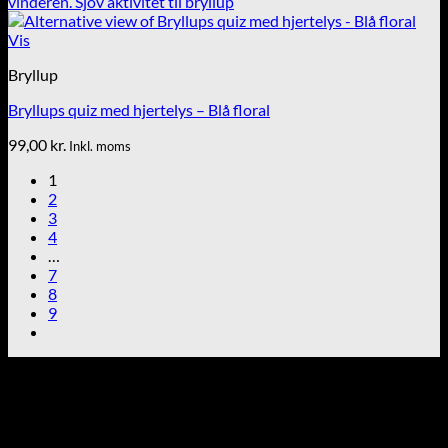
72,00 kr.
Vis
Bryllup
Bryllups quiz med hjertelys – Blå floral
99,00
kr.
Inkl. moms
1
2
3
4
…
7
8
9
Tekst & lyd/Leif Nielsen
Sprogøvej 70
6710 Esbjerg V
Telefon: 29 72 11 35
Mail: Mail@tekstoglyd.dk