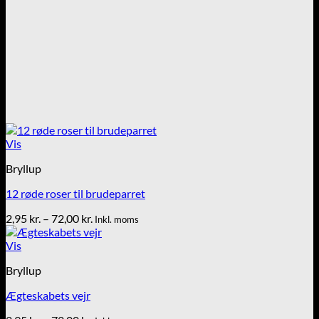
Vis
Bryllup
12 røde roser til brudeparret
Prisinterval:
2,95
kr.
–
72,00
kr.
Inkl. moms
2,95 kr.
til
Vis
72,00 kr.
Bryllup
Ægteskabets vejr