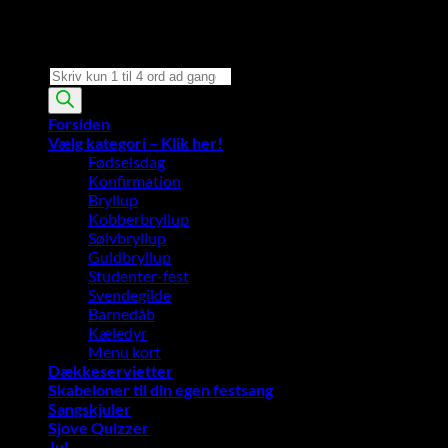
Products
search
Forsiden
Vælg kategori – Klik her!
Fødselsdag
Konfirmation
Bryllup
Kobberbryllup
Sølvbryllup
Guldbryllup
Studenter-fest
Svendegilde
Barnedåb
Kæledyr
Menu kort
Dækkeservietter
Skabeloner til din egen festsang
Sangskjuler
Sjove Quizzer
Jul