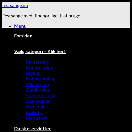
Fortsæt
festsange.nu
til
Festsange med tilbehør lige til at bruge
indhold
Menu
Forsiden
Vælg kategori – Klik her!
Fødselsdag
Konfirmation
Bryllup
Kobberbryllup
Sølvbryllup
Guldbryllup
Studenter-fest
Svendegilde
Barnedåb
Kæledyr
Menu kort
Dækkeservietter