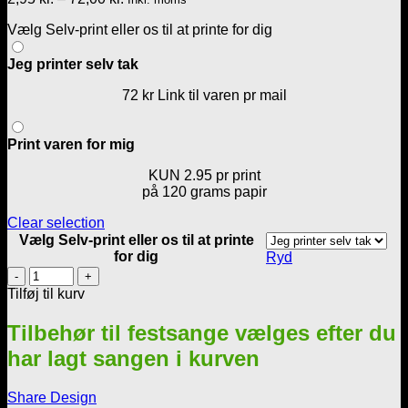
2,95 kr.
Vælg Selv-print eller os til at printe for dig
til
72,00 kr.
Jeg printer selv tak
72 kr Link til varen pr mail
Print varen for mig
KUN 2.95 pr print
på 120 grams papir
Clear selection
Vælg Selv-print eller os til at printe
for dig
Ryd
Det
er
Tilføj til kurv
vores
bryllupsdag
Tilbehør til festsange vælges efter du
i
har lagt sangen i kurven
dag
-
Sølvbryllup
Share Design
antal