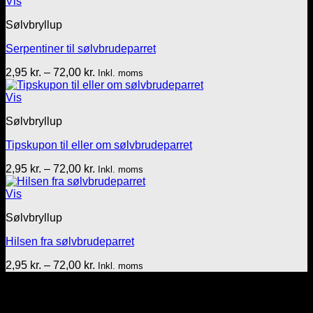
til
Vis
72,00 kr.
Sølvbryllup
Serpentiner til sølvbrudeparret
Prisinterval:
2,95
kr.
–
72,00
kr.
Inkl. moms
2,95 kr.
til
Vis
72,00 kr.
Sølvbryllup
Tipskupon til eller om sølvbrudeparret
Prisinterval:
2,95
kr.
–
72,00
kr.
Inkl. moms
2,95 kr.
til
Vis
72,00 kr.
Sølvbryllup
Hilsen fra sølvbrudeparret
Prisinterval:
2,95
kr.
–
72,00
kr.
Inkl. moms
2,95 kr.
Tekst & lyd/Leif Nielsen
til
Sprogøvej 70
72,00 kr.
6710 Esbjerg V