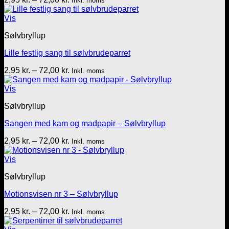
Inkl. moms
2,95 kr.
til
Vis
72,00 kr.
Sølvbryllup
Lille festlig sang til sølvbrudeparret
Prisinterval:
2,95
kr.
–
72,00
kr.
Inkl. moms
2,95 kr.
til
Vis
72,00 kr.
Sølvbryllup
Sangen med kam og madpapir – Sølvbryllup
Prisinterval:
2,95
kr.
–
72,00
kr.
Inkl. moms
2,95 kr.
til
Vis
72,00 kr.
Sølvbryllup
Motionsvisen nr 3 – Sølvbryllup
Prisinterval:
2,95
kr.
–
72,00
kr.
Inkl. moms
2,95 kr.