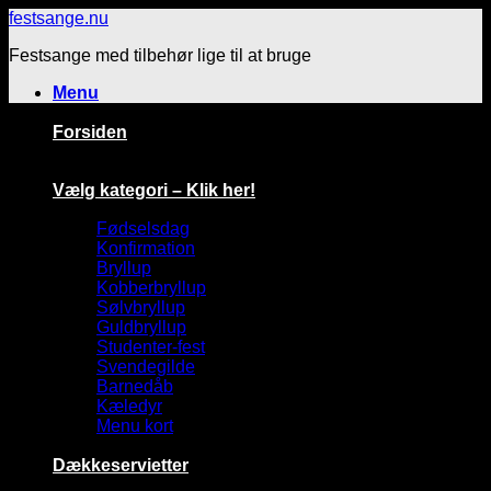
Fortsæt
festsange.nu
til
Festsange med tilbehør lige til at bruge
indhold
Menu
Forsiden
Vælg kategori – Klik her!
Fødselsdag
Konfirmation
Bryllup
Kobberbryllup
Sølvbryllup
Guldbryllup
Studenter-fest
Svendegilde
Barnedåb
Kæledyr
Menu kort
Dækkeservietter