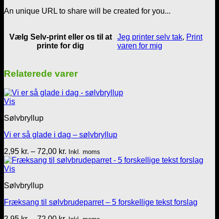
An unique URL to share will be created for you...
Vælg Selv-print eller os til at
Jeg printer selv tak
,
Print
printe for dig
varen for mig
Relaterede varer
Vis
Sølvbryllup
Vi er så glade i dag – sølvbryllup
Prisinterval:
2,95
kr.
–
72,00
kr.
Inkl. moms
2,95 kr.
til
Vis
72,00 kr.
Sølvbryllup
Fræksang til sølvbrudeparret – 5 forskellige tekst forslag
Prisinterval:
2,95
kr.
–
72,00
kr.