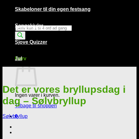
Skabeloner til din egen festsang
Sangskjuler
Products
search
Sjove Quizzer
Kurv /
0,00
kr.
0
Kurv
Jul
Det er vores bryllupsdag i
Ingen varer i kurven.
dag – Sølvbryllup
Tilbage til shoppen
Sølvbryllup
0