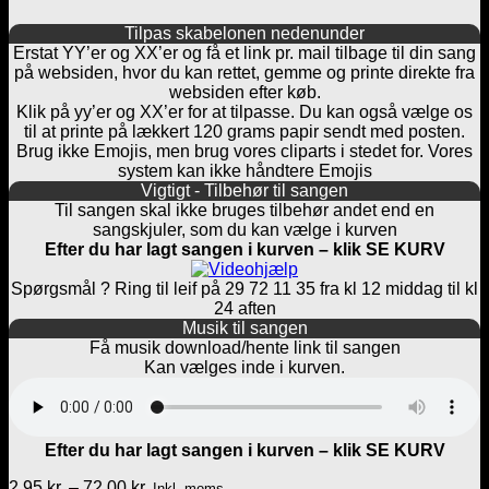
Tilpas skabelonen nedenunder
Erstat YY’er og XX’er og få et link pr. mail tilbage til din sang
på websiden, hvor du kan rettet, gemme og printe direkte fra
websiden efter køb.
Klik på yy’er og XX’er for at tilpasse. Du kan også vælge os
til at printe på lækkert 120 grams papir sendt med posten.
Brug ikke Emojis, men brug vores cliparts i stedet for. Vores
system kan ikke håndtere Emojis
Vigtigt - Tilbehør til sangen
Til sangen skal ikke bruges tilbehør andet end en
sangskjuler, som du kan vælge i kurven
Efter du har lagt sangen i kurven – klik SE KURV
Spørgsmål ? Ring til leif på 29 72 11 35 fra kl 12 middag til kl
24 aften
Musik til sangen
Få musik download/hente link til sangen
Kan vælges inde i kurven.
Efter du har lagt sangen i kurven – klik SE KURV
Prisinterval:
2,95
kr.
–
72,00
kr.
Inkl. moms