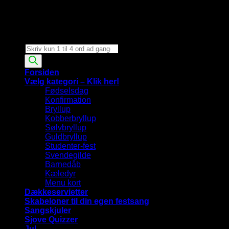
Products
search
Forsiden
Vælg kategori – Klik her!
Fødselsdag
Konfirmation
Bryllup
Kobberbryllup
Sølvbryllup
Guldbryllup
Studenter-fest
Svendegilde
Barnedåb
Kæledyr
Menu kort
Dækkeservietter
Skabeloner til din egen festsang
Sangskjuler
Sjove Quizzer
Jul