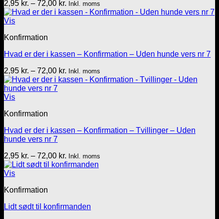
Prisinterval:
2,95
kr.
–
72,00
kr.
Inkl. moms
2,95 kr.
til
Vis
72,00 kr.
Konfirmation
Hvad er der i kassen – Konfirmation – Uden hunde vers nr 7
Prisinterval:
2,95
kr.
–
72,00
kr.
Inkl. moms
2,95 kr.
til
72,00 kr.
Vis
Konfirmation
Hvad er der i kassen – Konfirmation – Tvillinger – Uden
hunde vers nr 7
Prisinterval:
2,95
kr.
–
72,00
kr.
Inkl. moms
2,95 kr.
til
Vis
72,00 kr.
Konfirmation
Lidt sødt til konfirmanden