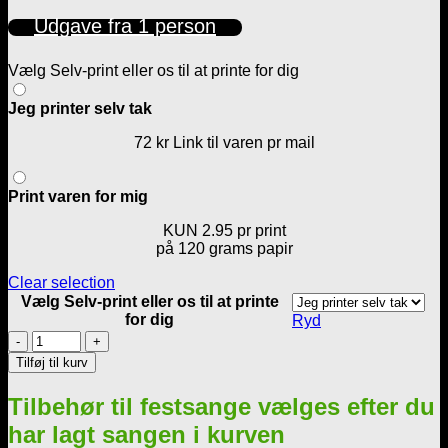
til
Udgave fra 1 person
72,00 kr.
Vælg Selv-print eller os til at printe for dig
Jeg printer selv tak
72 kr Link til varen pr mail
Print varen for mig
KUN 2.95 pr print
på 120 grams papir
Clear selection
Vælg Selv-print eller os til at printe
for dig
Ryd
En
skøn
Tilføj til kurv
ballonsang
til
Tilbehør til festsange vælges efter du
konfirmanden
nr
har lagt sangen i kurven
2