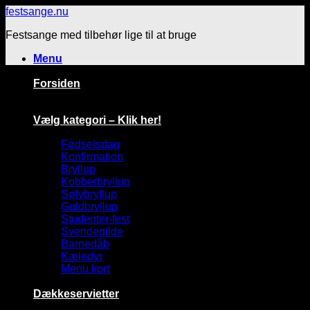
Fortsæt
festsange.nu
til
Festsange med tilbehør lige til at bruge
indhold
Menu
Forsiden
Vælg kategori – Klik her!
Fødselsdag
Konfirmation
Bryllup
Kobberbryllup
Sølvbryllup
Guldbryllup
Studenter-fest
Svendegilde
Barnedåb
Kæledyr
Menu kort
Dækkeservietter