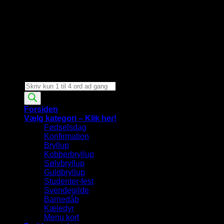
Products
search
Forsiden
Vælg kategori – Klik her!
Fødselsdag
Konfirmation
Bryllup
Kobberbryllup
Sølvbryllup
Guldbryllup
Studenter-fest
Svendegilde
Barnedåb
Kæledyr
Menu kort