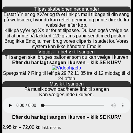
Tilpas skabelonen nedenunder
Erstat YY’er og XX’er og få et link pr. mail tilbage til din sang
på websiden, hvor du kan rettet, gemme og printe direkte fra
websiden efter køb.
Klik på yy’er og XX’er for at tilpasse. Du kan også vælge os
til at printe på lækkert 120 grams papir sendt med posten.
Brug ikke Emojis, men brug vores cliparts i stedet for. Vores
system kan ikke håndtere Emojis
Vigtigt - Tilbehør til sangen
Til sangen skal bruges balloner som du kan vælge i kurven
Efter du har lagt sangen i kurven – klik SE KURV
Spørgsmål ? Ring til leif på 29 72 11 35 fra kl 12 middag til kl
24 aften
Musik til sangen
Få musik download/hente link til sangen
Kan vælges inde i kurven.
Efter du har lagt sangen i kurven – klik SE KURV
Prisinterval:
2,95
kr.
–
72,00
kr.
Inkl. moms
2,95 kr.