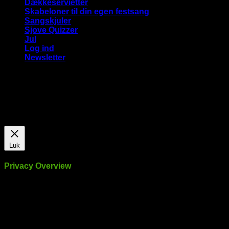
Dækkeservietter
Skabeloner til din egen festsang
Sangskjuler
Sjove Quizzer
Jul
Log ind
Newsletter
Vi bruger cookies på vores hjemmeside for at give dig den
mest relevante oplevelse ved at huske dine præferencer og
gentagne besøg. Ved at klikke på "Accepter alle", giver du
samtykke til brugen af ​​ALLE cookies.
Cookie Settings
Accepter alle
Luk
Privacy Overview
This website uses cookies to improve your experience while
you navigate through the website. Out of these, the cookies
that are categorized as necessary are stored on your browser
as they are essential for the working of basic functionalities of
the website. We also use third-party cookies that help us