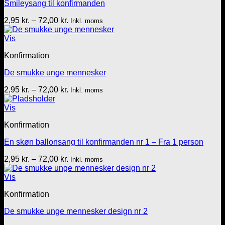
Smileysang til konfirmanden
Prisinterval:
2,95
kr.
–
72,00
kr.
Inkl. moms
2,95 kr.
til
Vis
72,00 kr.
Konfirmation
De smukke unge mennesker
Prisinterval:
2,95
kr.
–
72,00
kr.
Inkl. moms
2,95 kr.
til
Vis
72,00 kr.
Konfirmation
En skøn ballonsang til konfirmanden nr 1 – Fra 1 person
Prisinterval:
2,95
kr.
–
72,00
kr.
Inkl. moms
2,95 kr.
til
Vis
72,00 kr.
Konfirmation
De smukke unge mennesker design nr 2