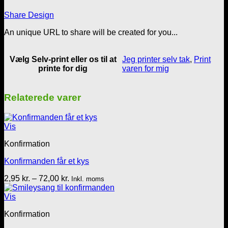
antal
Share Design
An unique URL to share will be created for you...
Vælg Selv-print eller os til at
Jeg printer selv tak
,
Print
printe for dig
varen for mig
Relaterede varer
Vis
Konfirmation
Konfirmanden får et kys
Prisinterval:
2,95
kr.
–
72,00
kr.
Inkl. moms
2,95 kr.
til
Vis
72,00 kr.
Konfirmation