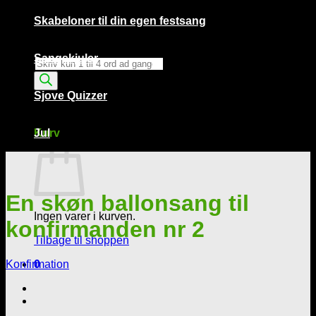
Skabeloner til din egen festsang
Sangskjuler
Products
search
Sjove Quizzer
Kurv /
0,00
kr.
0
Kurv
Jul
En skøn ballonsang til
Ingen varer i kurven.
konfirmanden nr 2
Tilbage til shoppen
Konfirmation
0