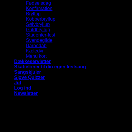
Fødselsdag
Konfirmation
Bryllup
Kobberbryllup
Sølvbryllup
Guldbryllup
Studenter-fest
Svendegilde
Barnedåb
Kæledyr
Menu kort
Dækkeservietter
Skabeloner til din egen festsang
Sangskjuler
Sjove Quizzer
Jul
Log ind
Newsletter
Vi bruger cookies på vores hjemmeside for at give dig den
mest relevante oplevelse ved at huske dine præferencer og
gentagne besøg. Ved at klikke på "Accepter alle", giver du
samtykke til brugen af ​​ALLE cookies.
Cookie Settings
Accepter alle