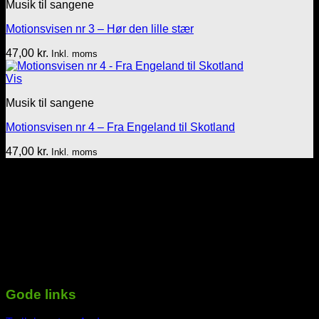
Musik til sangene
Motionsvisen nr 3 – Hør den lille stær
47,00
kr.
Inkl. moms
Vis
Musik til sangene
Motionsvisen nr 4 – Fra Engeland til Skotland
47,00
kr.
Inkl. moms
Tekst & lyd/Leif Nielsen
Sprogøvej 70
6710 Esbjerg V
Telefon: 29 72 11 35
Mail: Mail@tekstoglyd.dk
cvr nr: 32130836
Danske bank
Regnr.: 4645 Kontonr.: 10477107
-----------------------------------------------------------
Gode links