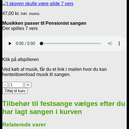
47,00
kr.
Inkl. moms
Musikken passer til Pensionist sangen
Der spilles 7 vers
Klik på afspilleren
Ved køb af musik, får du et link i mailen hvor du kan
hente/download musik til sangen.
I
skoven
Tilføj til kurv
skulle
være
Tilbehør til festsange vælges efter du
gilde
7
har lagt sangen i kurven
vers
antal
Relaterede varer