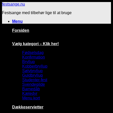
Fortsæt
festsange.nu
til
Festsange med tilbehør lige til at bruge
indhold
Menu
Forsiden
Vælg kategori – Klik her!
Fødselsdag
Konfirmation
Bryllup
Kobberbryllup
Sølvbryllup
Guldbryllup
Studenter-fest
Svendegilde
Barnedåb
Kæledyr
Menu kort
Dækkeservietter