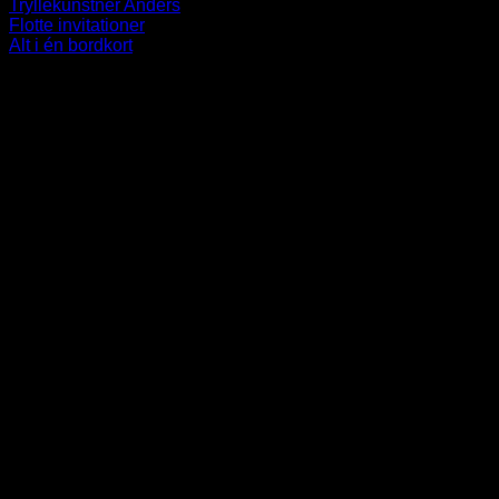
Tryllekunstner Anders
Flotte invitationer
Alt i én bordkort
-----------------------------------------------------------
V
P