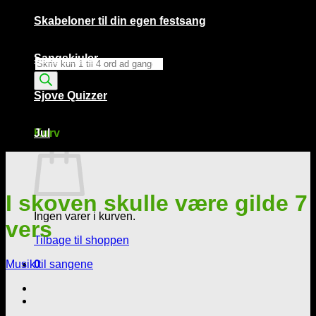
Skabeloner til din egen festsang
Sangskjuler
Products
search
Sjove Quizzer
Kurv /
0,00
kr.
0
Kurv
Jul
I skoven skulle være gilde 7
Ingen varer i kurven.
vers
Tilbage til shoppen
Musik til sangene
0