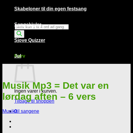
Skabeloner til din egen festsang
Sangskjuler
Products
search
Sjove Quizzer
Kurv /
0,00
kr.
0
Kurv
Jul
Musik Mp3 = Det var en
Ingen varer i kurven.
lørdag aften – 6 vers
Tilbage til shoppen
Musik til sangene
0