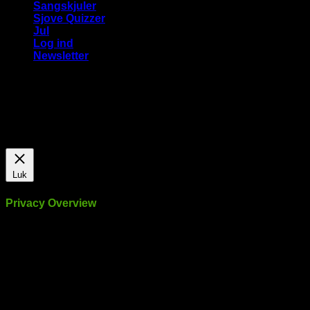
Sangskjuler
Sjove Quizzer
Jul
Log ind
Newsletter
Vi bruger cookies på vores hjemmeside for at give dig den
mest relevante oplevelse ved at huske dine præferencer og
gentagne besøg. Ved at klikke på "Accepter alle", giver du
samtykke til brugen af ​​ALLE cookies.
Cookie Settings
Accepter alle
Luk
Privacy Overview
This website uses cookies to improve your experience while
you navigate through the website. Out of these, the cookies
that are categorized as necessary are stored on your browser
as they are essential for the working of basic functionalities of
the website. We also use third-party cookies that help us
analyze and understand how you use this website. These
cookies will be stored in your browser only with your consent.