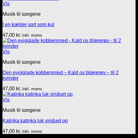
Vis
Musik til sangene
I en kælder sort som kul
47,00
kr.
Inkl. moms
Vis
Musik til sangene
Den evigglade kobbersmed – Kald os blærerøv – til 2
kvinder
47,00
kr.
Inkl. moms
Vis
Musik til sangene
Katinka katinka luk vinduet op
47,00
kr.
Inkl. moms
Tekst & lyd/Leif Nielsen