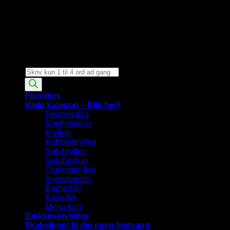
Products
search
Forsiden
Vælg kategori – Klik her!
Fødselsdag
Konfirmation
Bryllup
Kobberbryllup
Sølvbryllup
Guldbryllup
Studenter-fest
Svendegilde
Barnedåb
Kæledyr
Menu kort
Dækkeservietter
Skabeloner til din egen festsang