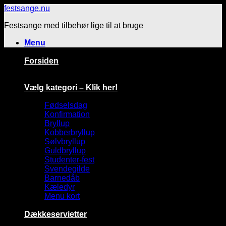
Fortsæt
festsange.nu
til
Festsange med tilbehør lige til at bruge
indhold
Menu
Forsiden
Vælg kategori – Klik her!
Fødselsdag
Konfirmation
Bryllup
Kobberbryllup
Sølvbryllup
Guldbryllup
Studenter-fest
Svendegilde
Barnedåb
Kæledyr
Menu kort
Dækkeservietter