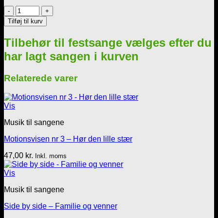
Musik
Mp3
Tilføj til kurv
=
Det
Tilbehør til festsange vælges efter du
var
en
har lagt sangen i kurven
lørdag
aften
Relaterede varer
-
6
vers
Vis
antal
Musik til sangene
Motionsvisen nr 3 – Hør den lille stær
47,00
kr.
Inkl. moms
Vis
Musik til sangene
Side by side – Familie og venner