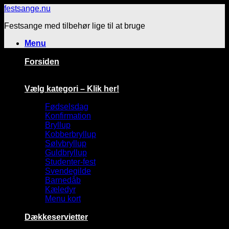
Fortsæt
festsange.nu
til
Festsange med tilbehør lige til at bruge
indhold
Menu
Forsiden
Vælg kategori – Klik her!
Fødselsdag
Konfirmation
Bryllup
Kobberbryllup
Sølvbryllup
Guldbryllup
Studenter-fest
Svendegilde
Barnedåb
Kæledyr
Menu kort
Dækkeservietter