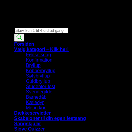
Products
search
Forsiden
Vælg kategori – Klik her!
Fødselsdag
Konfirmation
Bryllup
Kobberbryllup
Sølvbryllup
Guldbryllup
Studenter-fest
Svendegilde
Barnedåb
Kæledyr
Menu kort
Dækkeservietter
Skabeloner til din egen festsang
Sangskjuler
Sjove Quizzer