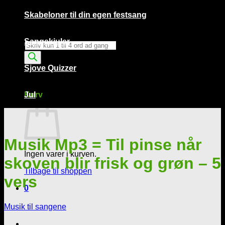
Skabeloner til din egen festsang
Sangskjuler
Products
search
Sjove Quizzer
Kurv /
0,00
kr.
0
Kurv
Jul
Musik Mp3 = Til pinse når
Ingen varer i kurven.
skoven blir frisk og grøn – 5
Tilbage til shoppen
vers
0
Musik til sangene