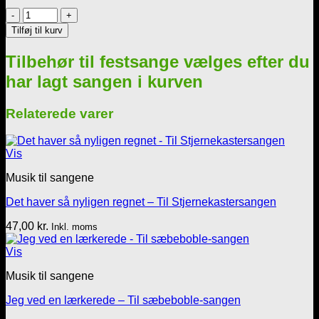
Musik
Mp3
Tilføj til kurv
=
Til
Tilbehør til festsange vælges efter du
pinse
når
har lagt sangen i kurven
skoven
blir
Relaterede varer
frisk
og
grøn
Vis
-
5
Musik til sangene
vers
antal
Det haver så nyligen regnet – Til Stjernekastersangen
47,00
kr.
Inkl. moms
Vis
Musik til sangene
Jeg ved en lærkerede – Til sæbeboble-sangen