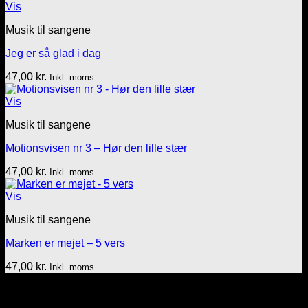
Vis
Musik til sangene
Jeg er så glad i dag
47,00
kr.
Inkl. moms
Vis
Musik til sangene
Motionsvisen nr 3 – Hør den lille stær
47,00
kr.
Inkl. moms
Vis
Musik til sangene
Marken er mejet – 5 vers
47,00
kr.
Inkl. moms
Tekst & lyd/Leif Nielsen
Sprogøvej 70
6710 Esbjerg V