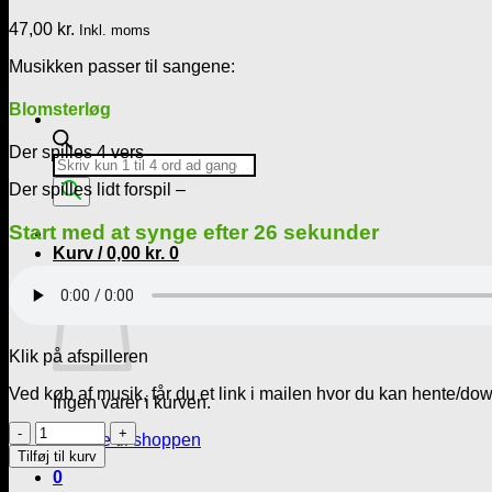
47,00
kr.
Inkl. moms
Musikken passer til sangene:
Blomsterløg
Der spilles 4 vers
Products
search
Der spilles lidt forspil –
Start med at synge efter 26 sekunder
Kurv /
0,00
kr.
0
Kurv
Klik på afspilleren
Ved køb af musik, får du et link i mailen hvor du kan hente/do
Ingen varer i kurven.
Musik
Tilbage til shoppen
MP3
Tilføj til kurv
-
0
Tørresnoren