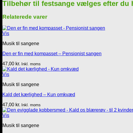
Tilbehør til festsange vælges efter du
-
4
vers
Relaterede varer
antal
Vis
Musik til sangene
Den er fin med kompasset – Pensionist sangen
47,00
kr.
Inkl. moms
Vis
Musik til sangene
Kald det kærlighed – Kun omkvæd
47,00
kr.
Inkl. moms
Vis
Musik til sangene