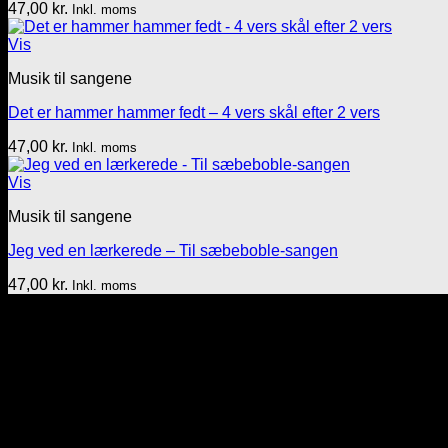
47,00
kr.
Inkl. moms
Vis
Musik til sangene
Det er hammer hammer fedt – 4 vers skål efter 2 vers
47,00
kr.
Inkl. moms
Vis
Musik til sangene
Jeg ved en lærkerede – Til sæbeboble-sangen
47,00
kr.
Inkl. moms
Tekst & lyd/Leif Nielsen
Sprogøvej 70
6710 Esbjerg V
Telefon: 29 72 11 35
Mail: Mail@tekstoglyd.dk
cvr nr: 32130836
Danske bank
Regnr.: 4645 Kontonr.: 10477107
-----------------------------------------------------------