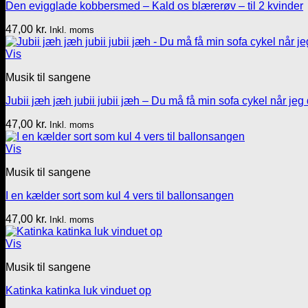
Den evigglade kobbersmed – Kald os blærerøv – til 2 kvinder
47,00
kr.
Inkl. moms
Vis
Musik til sangene
Jubii jæh jæh jubii jubii jæh – Du må få min sofa cykel når jeg
47,00
kr.
Inkl. moms
Vis
Musik til sangene
I en kælder sort som kul 4 vers til ballonsangen
47,00
kr.
Inkl. moms
Vis
Musik til sangene
Katinka katinka luk vinduet op