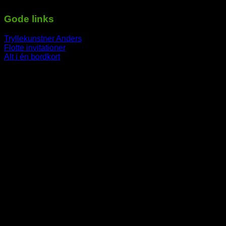
Gode links
Tryllekunstner Anders
Flotte invitationer
Alt i én bordkort
-----------------------------------------------------------