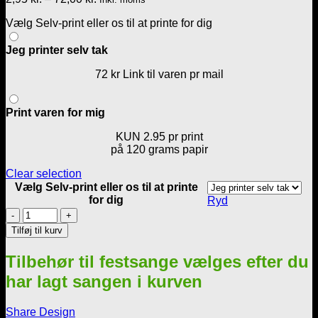
2,95 kr.
Vælg Selv-print eller os til at printe for dig
til
72,00 kr.
Jeg printer selv tak
72 kr Link til varen pr mail
Print varen for mig
KUN 2.95 pr print
på 120 grams papir
Clear selection
Vælg Selv-print eller os til at printe
for dig
Ryd
Sang
til
Tilføj til kurv
den
lille
Tilbehør til festsange vælges efter du
ny
-
har lagt sangen i kurven
Dreng
-
Share Design
Barnedåb