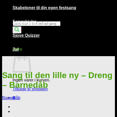
Skabeloner til din egen festsang
Sangskjuler
Products
search
Sjove Quizzer
Kurv /
0,00
kr.
0
Kurv
Jul
Sang til den lille ny – Dreng
Ingen varer i kurven.
– Barnedåb
Tilbage til shoppen
Barnedåb
0