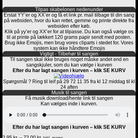
Tilpas skabelonen nedenunder
Erstat YY’er og XX’er og få et link pr. mail tilbage til din sang
på websiden, hvor du kan rettet, gemme og printe direkte fra
websiden efter køb.
Klik på yy’er og XX’er for at tilpasse. Du kan også vælge os
til at printe på lækkert 120 grams papir sendt med posten.
Brug ikke Emojis, men brug vores cliparts i stedet for. Vores
system kan ikke håndtere Emojis
Vigtigt - Tilbehør til sangen
Til sangen skal ikke bruges noget måske andet end en
sangskjuler, som du kan vælge i kurven
Efter du har lagt sangen i kurven – klik SE KURV
Spørgsmål ? Ring til leif på 29 72 11 35 fra kl 12 middag til kl
24 aften
Musik til sangen
Få musik download/hente link til sangen
Kan vælges inde i kurven.
Efter du har lagt sangen i kurven – klik SE KURV
Prisinterval:
2,95
kr.
–
72,00
kr.
Inkl. moms