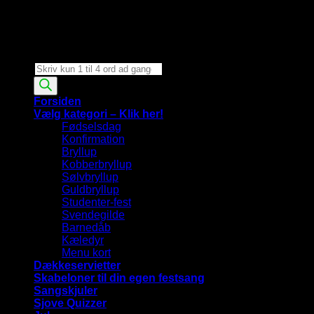
Products
search
Forsiden
Vælg kategori – Klik her!
Fødselsdag
Konfirmation
Bryllup
Kobberbryllup
Sølvbryllup
Guldbryllup
Studenter-fest
Svendegilde
Barnedåb
Kæledyr
Menu kort
Dækkeservietter
Skabeloner til din egen festsang
Sangskjuler
Sjove Quizzer