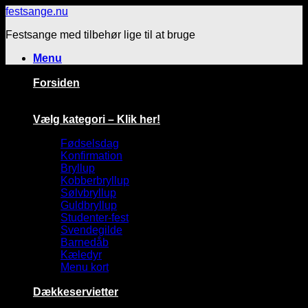
Fortsæt
festsange.nu
til
Festsange med tilbehør lige til at bruge
indhold
Menu
Forsiden
Vælg kategori – Klik her!
Fødselsdag
Konfirmation
Bryllup
Kobberbryllup
Sølvbryllup
Guldbryllup
Studenter-fest
Svendegilde
Barnedåb
Kæledyr
Menu kort
Dækkeservietter