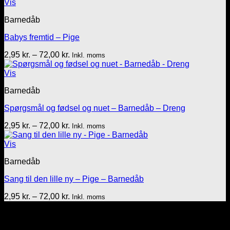
til
Vis
72,00 kr.
Barnedåb
Babys fremtid – Pige
Prisinterval:
2,95
kr.
–
72,00
kr.
Inkl. moms
2,95 kr.
til
Vis
72,00 kr.
Barnedåb
Spørgsmål og fødsel og nuet – Barnedåb – Dreng
Prisinterval:
2,95
kr.
–
72,00
kr.
Inkl. moms
2,95 kr.
til
Vis
72,00 kr.
Barnedåb
Sang til den lille ny – Pige – Barnedåb
Prisinterval:
2,95
kr.
–
72,00
kr.
Inkl. moms
2,95 kr.
Tekst & lyd/Leif Nielsen
til
Sprogøvej 70
72,00 kr.
6710 Esbjerg V