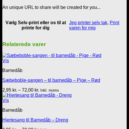
antal
An unique URL to share will be created for you...
Vælg Selv-print eller os til at
Jeg printer selv tak
,
Print
printe for dig
varen for mig
Relaterede varer
Vis
Barnedåb
Sæbeboble-sangen – til barnedåb – Pige – Rød
Prisinterval:
2,95
kr.
–
72,00
kr.
Inkl. moms
2,95 kr.
til
Vis
72,00 kr.
Barnedåb
Hjertesang til Barnedåb – Dreng