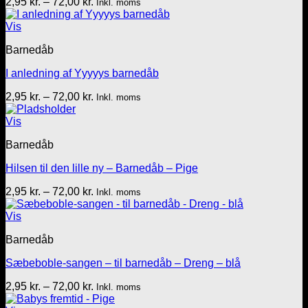
Prisinterval:
2,95
kr.
–
72,00
kr.
Inkl. moms
2,95 kr.
til
Vis
72,00 kr.
Barnedåb
I anledning af Yyyyys barnedåb
Prisinterval:
2,95
kr.
–
72,00
kr.
Inkl. moms
2,95 kr.
til
Vis
72,00 kr.
Barnedåb
Hilsen til den lille ny – Barnedåb – Pige
Prisinterval:
2,95
kr.
–
72,00
kr.
Inkl. moms
2,95 kr.
til
Vis
72,00 kr.
Barnedåb
Sæbeboble-sangen – til barnedåb – Dreng – blå
Prisinterval:
2,95
kr.
–
72,00
kr.
Inkl. moms
2,95 kr.