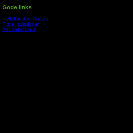
Gode links
Tryllekunstner Anders
Flotte invitationer
Alt i én bordkort
-----------------------------------------------------------
V
P