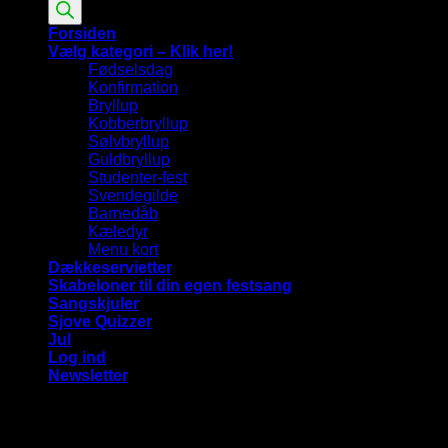
search
Forsiden
Vælg kategori – Klik her!
Fødselsdag
Konfirmation
Bryllup
Kobberbryllup
Sølvbryllup
Guldbryllup
Studenter-fest
Svendegilde
Barnedåb
Kæledyr
Menu kort
Dækkeservietter
Skabeloner til din egen festsang
Sangskjuler
Sjove Quizzer
Jul
Log ind
Newsletter
Vi bruger cookies på vores hjemmeside for at give dig den
mest relevante oplevelse ved at huske dine præferencer og