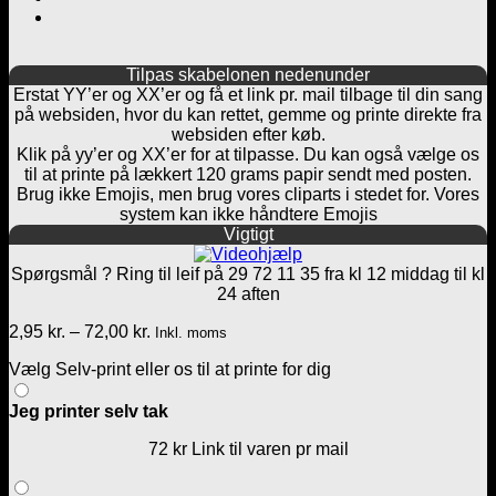
Tilpas skabelonen nedenunder
Erstat YY’er og XX’er og få et link pr. mail tilbage til din sang
på websiden, hvor du kan rettet, gemme og printe direkte fra
websiden efter køb.
Klik på yy’er og XX’er for at tilpasse. Du kan også vælge os
til at printe på lækkert 120 grams papir sendt med posten.
Brug ikke Emojis, men brug vores cliparts i stedet for. Vores
system kan ikke håndtere Emojis
Vigtigt
Spørgsmål ? Ring til leif på 29 72 11 35 fra kl 12 middag til kl
24 aften
Prisinterval:
2,95
kr.
–
72,00
kr.
Inkl. moms
2,95 kr.
Vælg Selv-print eller os til at printe for dig
til
72,00 kr.
Jeg printer selv tak
72 kr Link til varen pr mail