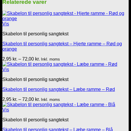
Relaterede varer
Vis
Skabelon til personlig sangtekst
Skabelon til personlig sangtekst – Hjerte ramme – Rød og
orange
Prisinterval:
2,95
kr.
–
72,00
kr.
Inkl. moms
2,95 kr.
til
Vis
72,00 kr.
Skabelon til personlig sangtekst
Skabelon til personlig sangtekst – Læbe ramme – Rød
Prisinterval:
2,95
kr.
–
72,00
kr.
Inkl. moms
2,95 kr.
til
Vis
72,00 kr.
Skabelon til personlig sangtekst
Skabelon til personlig sangtekst – Læbe ramme – Blå