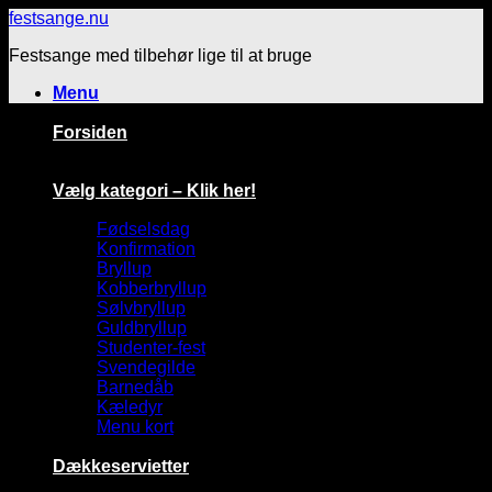
Fortsæt
festsange.nu
til
Festsange med tilbehør lige til at bruge
indhold
Menu
Forsiden
Vælg kategori – Klik her!
Fødselsdag
Konfirmation
Bryllup
Kobberbryllup
Sølvbryllup
Guldbryllup
Studenter-fest
Svendegilde
Barnedåb
Kæledyr
Menu kort
Dækkeservietter