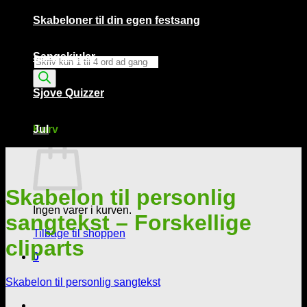
Skabeloner til din egen festsang
Sangskjuler
Products
search
Sjove Quizzer
Kurv /
0,00
kr.
0
Kurv
Jul
Skabelon til personlig
Ingen varer i kurven.
sangtekst – Forskellige
Tilbage til shoppen
cliparts
0
Skabelon til personlig sangtekst