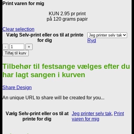
Print varen for mig
KUN 2.95 pr print
på 120 grams papir
Clear selection
Vælg Selv-print eller os til at printe
for dig
Ryd
Skabelon
til
Tilføj til kurv
personlig
sangtekst
Tilbehør til festsange vælges efter du
-
Forskellige
har lagt sangen i kurven
cliparts
antal
Share Design
An unique URL to share will be created for you...
Vælg Selv-print eller os til at
Jeg printer selv tak
,
Print
printe for dig
varen for mig