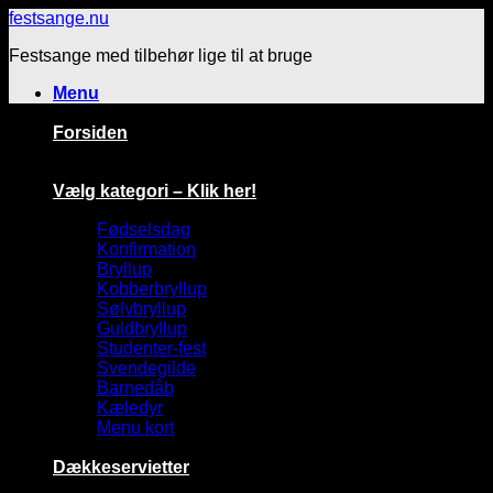
Fortsæt
festsange.nu
til
Festsange med tilbehør lige til at bruge
indhold
Menu
Forsiden
Vælg kategori – Klik her!
Fødselsdag
Konfirmation
Bryllup
Kobberbryllup
Sølvbryllup
Guldbryllup
Studenter-fest
Svendegilde
Barnedåb
Kæledyr
Menu kort
Dækkeservietter