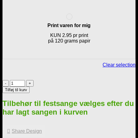
Print varen for mig
KUN 2.95 pr print
på 120 grams papir
Clear selection
90'ernes
Musik
Tilføj til kurv
quiz
–
Tilbehør til festsange vælges efter du
Til
alle
har lagt sangen i kurven
slags
fester
antal
Share Design