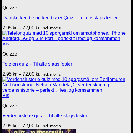
Quizzer
Danske kendte og kendisser Quiz – Til alle slags fester
Prisinterval:
2,95
kr.
–
72,00
kr.
Inkl. moms
2,95 kr.
til
72,00 kr.
Vis
Quizzer
Telefon quiz – Til alle slags fester
Prisinterval:
2,95
kr.
–
72,00
kr.
Inkl. moms
2,95 kr.
til
72,00 kr.
Vis
Quizzer
Verdenhistorie quiz – Til alle slags fester
Prisinterval:
2,95
kr.
–
72,00
kr.
Inkl. moms
2,95 kr.