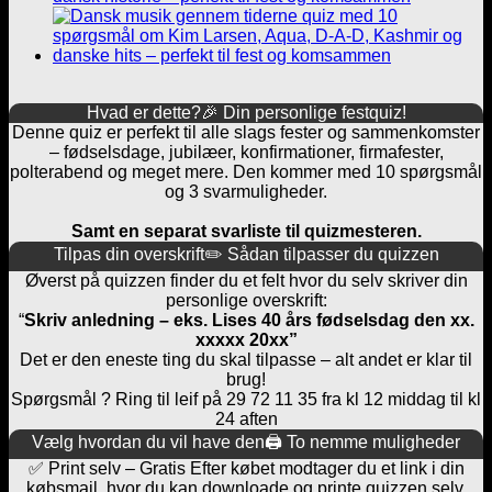
Hvad er dette?🎉 Din personlige festquiz!
Denne quiz er perfekt til alle slags fester og sammenkomster
– fødselsdage, jubilæer, konfirmationer, firmafester,
polterabend og meget mere. Den kommer med 10 spørgsmål
og 3 svarmuligheder.
Samt en separat svarliste til quizmesteren.
Tilpas din overskrift✏️ Sådan tilpasser du quizzen
Øverst på quizzen finder du et felt hvor du selv skriver din
personlige overskrift:
“
Skriv anledning – eks. Lises 40 års fødselsdag den xx.
xxxxx 20xx”
Det er den eneste ting du skal tilpasse – alt andet er klar til
brug!
Spørgsmål ? Ring til leif på 29 72 11 35 fra kl 12 middag til kl
24 aften
Vælg hvordan du vil have den🖨️ To nemme muligheder
✅ Print selv – Gratis Efter købet modtager du et link i din
købsmail, hvor du kan downloade og printe quizzen selv.