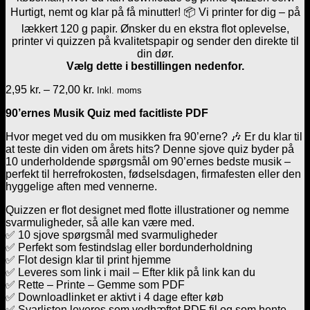
Hurtigt, nemt og klar på få minutter! 📦 Vi printer for dig – på
lækkert 120 g papir. Ønsker du en ekstra flot oplevelse,
printer vi quizzen på kvalitetspapir og sender den direkte til
din dør.
Vælg dette i bestillingen nedenfor.
Prisinterval:
2,95
kr.
–
72,00
kr.
Inkl. moms
2,95 kr.
90’ernes Musik Quiz med facitliste PDF
til
72,00 kr.
Hvor meget ved du om musikken fra 90’erne? 🎶 Er du klar til
at teste din viden om årets hits? Denne sjove quiz byder på
10 underholdende spørgsmål om 90’ernes bedste musik –
perfekt til herrefrokosten, fødselsdagen, firmafesten eller den
hyggelige aften med vennerne.
Quizzen er flot designet med flotte illustrationer og nemme
svarmuligheder, så alle kan være med.
✅ 10 sjove spørgsmål med svarmuligheder
✅ Perfekt som festindslag eller bordunderholdning
✅ Flot design klar til print hjemme
✅ Leveres som link i mail – Efter klik på link kan du
✅ Rette – Printe – Gemme som PDF
✅ Downloadlinket er aktivt i 4 dage efter køb
✅ Svarlisten leveres som vedhæftet PDF fil og som hente