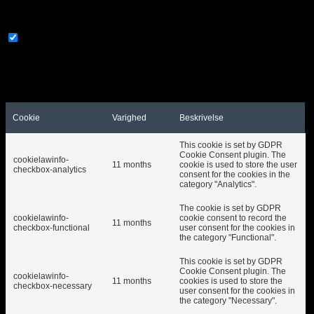
experience.
Necessary
Necessary
Altid aktiveret
Necessary cookies are absolutely essential for the website to
function properly. These cookies ensure basic functionalities
and security features of the website, anonymously.
Cookie
Varighed
Beskrivelse
This cookie is set by GDPR
Cookie Consent plugin. The
cookielawinfo-
11 months
cookie is used to store the user
checkbox-analytics
consent for the cookies in the
category "Analytics".
The cookie is set by GDPR
cookielawinfo-
cookie consent to record the
11 months
checkbox-functional
user consent for the cookies in
the category "Functional".
This cookie is set by GDPR
Cookie Consent plugin. The
cookielawinfo-
11 months
cookies is used to store the
checkbox-necessary
user consent for the cookies in
the category "Necessary".