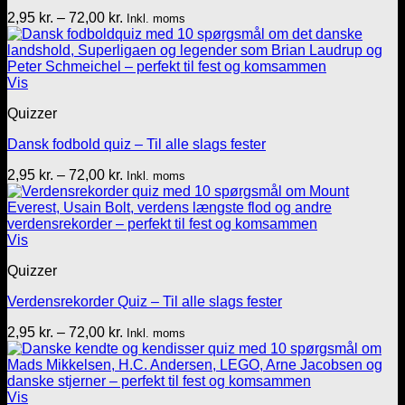
Prisinterval:
2,95
kr.
–
72,00
kr.
Inkl. moms
2,95 kr.
til
72,00 kr.
Vis
Quizzer
Dansk fodbold quiz – Til alle slags fester
Prisinterval:
2,95
kr.
–
72,00
kr.
Inkl. moms
2,95 kr.
til
72,00 kr.
Vis
Quizzer
Verdensrekorder Quiz – Til alle slags fester
Prisinterval:
2,95
kr.
–
72,00
kr.
Inkl. moms
2,95 kr.
til
72,00 kr.
Vis