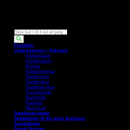
Products
search
Forsiden
Vælg kategori – Klik her!
Fødselsdag
Konfirmation
Bryllup
Kobberbryllup
Sølvbryllup
Guldbryllup
Studenter-fest
Svendegilde
Barnedåb
Kæledyr
Menu kort
Dækkeservietter
Skabeloner til din egen festsang
Sangskjuler
Sjove Quizzer