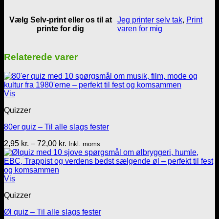
Vælg Selv-print eller os til at
Jeg printer selv tak
,
Print
printe for dig
varen for mig
Relaterede varer
Vis
Quizzer
80er quiz – Til alle slags fester
Prisinterval:
2,95
kr.
–
72,00
kr.
Inkl. moms
2,95 kr.
til
72,00 kr.
Vis
Quizzer
Øl quiz – Til alle slags fester