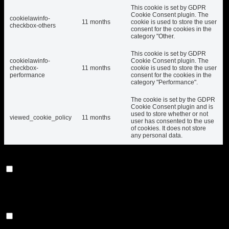
This cookie is set by GDPR
Cookie Consent plugin. The
cookielawinfo-
11 months
cookie is used to store the user
checkbox-others
consent for the cookies in the
category "Other.
This cookie is set by GDPR
cookielawinfo-
Cookie Consent plugin. The
checkbox-
11 months
cookie is used to store the user
performance
consent for the cookies in the
category "Performance".
The cookie is set by the GDPR
Cookie Consent plugin and is
used to store whether or not
viewed_cookie_policy
11 months
user has consented to the use
of cookies. It does not store
any personal data.
Functional
Functional
Functional cookies help to perform certain functionalities like
sharing the content of the website on social media platforms,
collect feedbacks, and other third-party features.
Performance
Performance
Performance cookies are used to understand and analyze