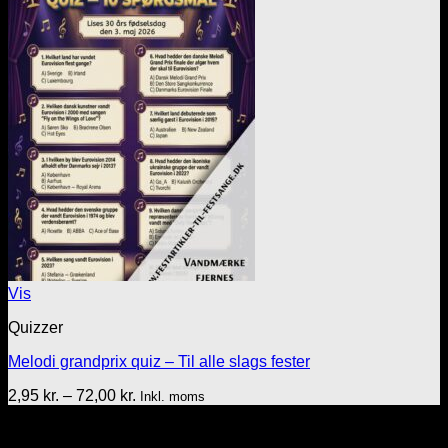
til
72,00 kr.
Vis
Quizzer
Melodi grandprix quiz – Til alle slags fester
Prisinterval:
2,95
kr.
–
72,00
kr.
Inkl. moms
2,95 kr.
Tekst & lyd/Leif Nielsen
til
Sprogøvej 70