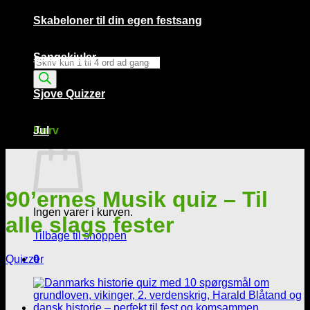
Skabeloner til din egen festsang
Sangskjuler
Products
search
Sjove Quizzer
Kurv /
0,00
kr.
0
Kurv
Jul
90’ernes Musik quiz – Til
Ingen varer i kurven.
alle slags fester
Tilbage til shoppen
Quizzer
0