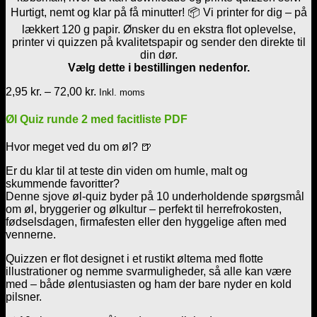
Hurtigt, nemt og klar på få minutter! 📦 Vi printer for dig – på
lækkert 120 g papir. Ønsker du en ekstra flot oplevelse,
printer vi quizzen på kvalitetspapir og sender den direkte til
din dør.
Vælg dette i bestillingen nedenfor.
Prisinterval:
2,95
kr.
–
72,00
kr.
Inkl. moms
2,95 kr.
til
Øl Quiz runde 2 med facitliste PDF
72,00 kr.
Hvor meget ved du om øl? 🍺
Er du klar til at teste din viden om humle, malt og
skummende favoritter?
Denne sjove øl-quiz byder på 10 underholdende spørgsmål
om øl, bryggerier og ølkultur – perfekt til herrefrokosten,
fødselsdagen, firmafesten eller den hyggelige aften med
vennerne.
Quizzen er flot designet i et rustikt øltema med flotte
illustrationer og nemme svarmuligheder, så alle kan være
med – både ølentusiasten og ham der bare nyder en kold
pilsner.