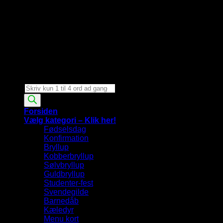
Products
search
Forsiden
Vælg kategori – Klik her!
Fødselsdag
Konfirmation
Bryllup
Kobberbryllup
Sølvbryllup
Guldbryllup
Studenter-fest
Svendegilde
Barnedåb
Kæledyr
Menu kort