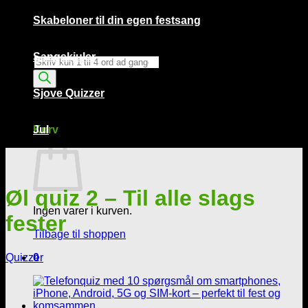
Skabeloner til din egen festsang
Sangskjuler
Products
search
Sjove Quizzer
Kurv /
0,00
kr.
0
Kurv
Jul
Øl quiz 2 – Til alle slags
Ingen varer i kurven.
fester
Tilbage til shoppen
Quizzer
0