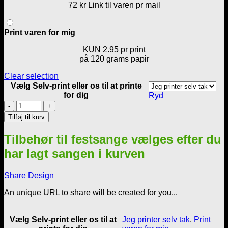
72 kr Link til varen pr mail
Print varen for mig
KUN 2.95 pr print
på 120 grams papir
Clear selection
Vælg Selv-print eller os til at printe
for dig
Ryd
Øl
quiz
Tilføj til kurv
2
–
Tilbehør til festsange vælges efter du
Til
alle
har lagt sangen i kurven
slags
fester
Share Design
antal
An unique URL to share will be created for you...
Vælg Selv-print eller os til at
Jeg printer selv tak
,
Print