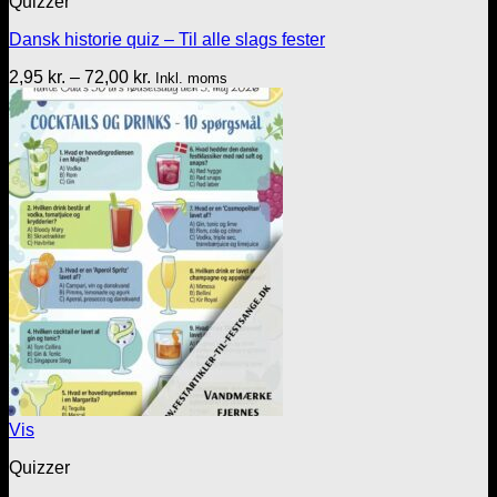
Quizzer
Dansk historie quiz – Til alle slags fester
Prisinterval:
2,95
kr.
–
72,00
kr.
Inkl. moms
2,95 kr.
til
72,00 kr.
Vis
Quizzer