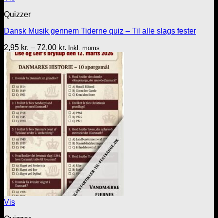
Quizzer
Dansk Musik gennem Tiderne quiz – Til alle slags fester
Prisinterval:
2,95
kr.
–
72,00
kr.
Inkl. moms
2,95 kr.
til
72,00 kr.
Vis