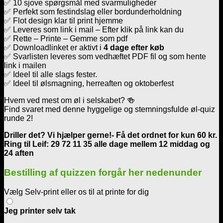
✅ 10 sjove spørgsmål med svarmuligheder
✅ Perfekt som festindslag eller bordunderholdning
✅ Flot design klar til print hjemme
✅ Leveres som link i mail – Efter klik på link kan du
✅ Rette – Printe – Gemme som pdf
✅ Downloadlinket er aktivt i
4 dage efter køb
✅ Svarlisten leveres som vedhæftet PDF fil og som hente
link i mailen
✅ Ideel til alle slags fester.
✅ Ideel til ølsmagning, herreaften og oktoberfest
Hvem ved mest om øl i selskabet? 🍻
Find svaret med denne hyggelige og stemningsfulde øl-quiz
runde 2!
Driller det? Vi hjælper gerne!- Få det ordnet for kun 60 kr.
Ring til Leif: 29 72 11 35 alle dage mellem 12 middag og
24 aften
Bestilling af quizzen forgår her nedenunder
Vælg Selv-print eller os til at printe for dig
Jeg printer selv tak