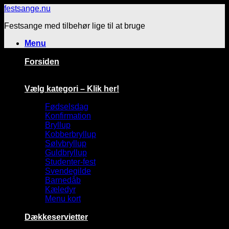
Fortsæt
festsange.nu
til
Festsange med tilbehør lige til at bruge
indhold
Menu
Forsiden
Vælg kategori – Klik her!
Fødselsdag
Konfirmation
Bryllup
Kobberbryllup
Sølvbryllup
Guldbryllup
Studenter-fest
Svendegilde
Barnedåb
Kæledyr
Menu kort
Dækkeservietter