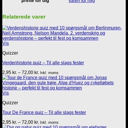
printe for dig
varen for mig
Relaterede varer
Vis
Quizzer
Verdenhistorie quiz – Til alle slags fester
Prisinterval:
2,95
kr.
–
72,00
kr.
Inkl. moms
2,95 kr.
til
72,00 kr.
Vis
Quizzer
Tour De France quiz – Til alle slags fester
Prisinterval:
2,95
kr.
–
72,00
kr.
Inkl. moms
2,95 kr.