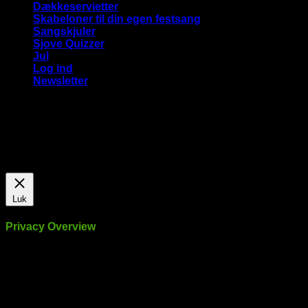
Dækkeservietter
Skabeloner til din egen festsang
Sangskjuler
Sjove Quizzer
Jul
Log ind
Newsletter
Vi bruger cookies på vores hjemmeside for at give dig den
mest relevante oplevelse ved at huske dine præferencer og
gentagne besøg. Ved at klikke på "Accepter alle", giver du
samtykke til brugen af ​​ALLE cookies.
Cookie Settings
Accepter alle
Luk
Privacy Overview
This website uses cookies to improve your experience while
you navigate through the website. Out of these, the cookies
that are categorized as necessary are stored on your browser
as they are essential for the working of basic functionalities of
the website. We also use third-party cookies that help us