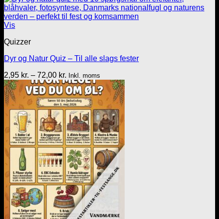
til
72,00 kr.
Vis
Quizzer
Dyr og Natur Quiz – Til alle slags fester
Prisinterval:
2,95
kr.
–
72,00
kr.
Inkl. moms
2,95 kr.
til
72,00 kr.