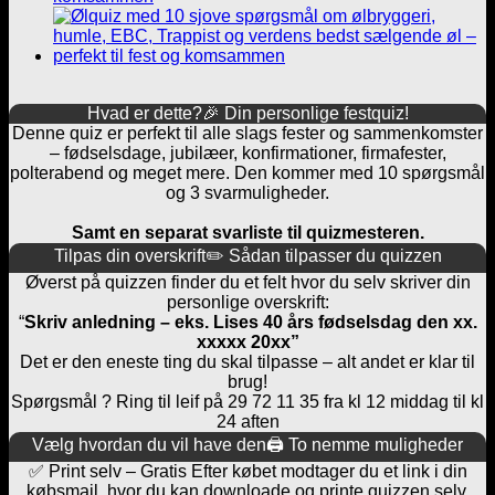
Hvad er dette?🎉 Din personlige festquiz!
Denne quiz er perfekt til alle slags fester og sammenkomster
– fødselsdage, jubilæer, konfirmationer, firmafester,
polterabend og meget mere. Den kommer med 10 spørgsmål
og 3 svarmuligheder.
Samt en separat svarliste til quizmesteren.
Tilpas din overskrift✏️ Sådan tilpasser du quizzen
Øverst på quizzen finder du et felt hvor du selv skriver din
personlige overskrift:
“
Skriv anledning – eks. Lises 40 års fødselsdag den xx.
xxxxx 20xx”
Det er den eneste ting du skal tilpasse – alt andet er klar til
brug!
Spørgsmål ? Ring til leif på 29 72 11 35 fra kl 12 middag til kl
24 aften
Vælg hvordan du vil have den🖨️ To nemme muligheder
✅ Print selv – Gratis Efter købet modtager du et link i din
købsmail, hvor du kan downloade og printe quizzen selv.