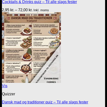
Cocktails & Drinks quiz – Til alle slags fester
Prisinterval:
2,95
kr.
–
72,00
kr.
Inkl. moms
2,95 kr.
til
72,00 kr.
Vis
Quizzer
Dansk mad og traditioner quiz – Til alle slags fester