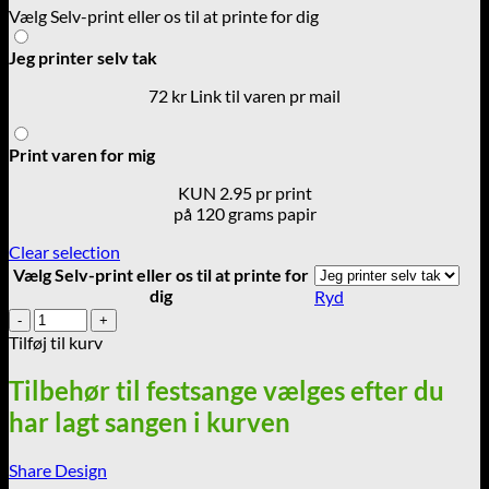
Vælg Selv-print eller os til at printe for dig
til
72,00 kr.
Jeg printer selv tak
72 kr Link til varen pr mail
Print varen for mig
KUN 2.95 pr print
på 120 grams papir
Clear selection
Vælg Selv-print eller os til at printe for
dig
Ryd
Hjertesang
til
Tilføj til kurv
Barnedåb
-
Tilbehør til festsange vælges efter du
Pige
har lagt sangen i kurven
antal
Share Design