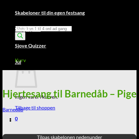
Skabeloner til din egen festsang
Products
Sangskjuler
search
Sjove Quizzer
Kurv /
0,00
kr.
0
Kurv
Jul
Hjertesang til Barnedåb – Pige
Ingen varer i kurven.
Tilbage til shoppen
Barnedåb
0
Tilpas skabelonen nedenunder