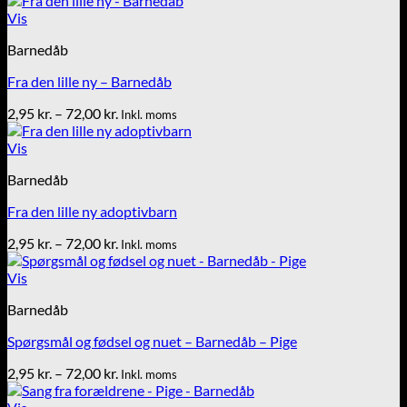
til
Vis
72,00 kr.
Barnedåb
Fra den lille ny – Barnedåb
Prisinterval:
2,95
kr.
–
72,00
kr.
Inkl. moms
2,95 kr.
til
Vis
72,00 kr.
Barnedåb
Fra den lille ny adoptivbarn
Prisinterval:
2,95
kr.
–
72,00
kr.
Inkl. moms
2,95 kr.
til
Vis
72,00 kr.
Barnedåb
Spørgsmål og fødsel og nuet – Barnedåb – Pige
Prisinterval:
2,95
kr.
–
72,00
kr.
Inkl. moms
2,95 kr.
til