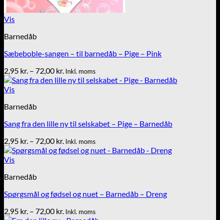
Vis
Barnedåb
Sæbeboble-sangen – til barnedåb – Pige – Pink
Prisinterval:
2,95
kr.
–
72,00
kr.
Inkl. moms
2,95 kr.
til
Vis
72,00 kr.
Barnedåb
Sang fra den lille ny til selskabet – Pige – Barnedåb
Prisinterval:
2,95
kr.
–
72,00
kr.
Inkl. moms
2,95 kr.
til
Vis
72,00 kr.
Barnedåb
Spørgsmål og fødsel og nuet – Barnedåb – Dreng
Prisinterval:
2,95
kr.
–
72,00
kr.
Inkl. moms
2,95 kr.