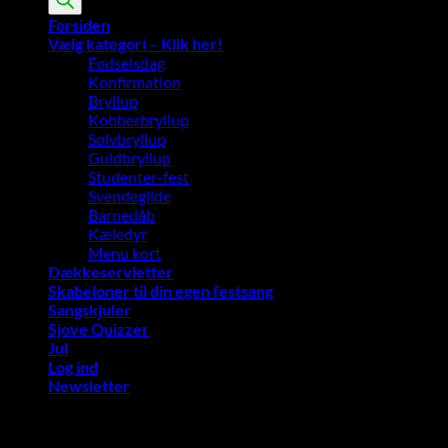
Forsiden
Vælg kategori – Klik her!
Fødselsdag
Konfirmation
Bryllup
Kobberbryllup
Sølvbryllup
Guldbryllup
Studenter-fest
Svendegilde
Barnedåb
Kæledyr
Menu kort
Dækkeservietter
Skabeloner til din egen festsang
Sangskjuler
Sjove Quizzer
Jul
Log ind
Newsletter
Vi bruger cookies på vores hjemmeside for at give dig den mest