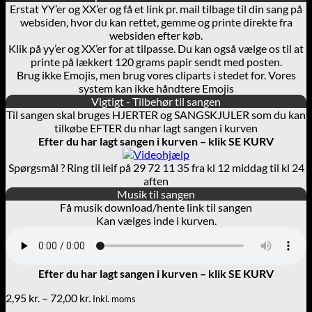
Erstat YY’er og XX’er og få et link pr. mail tilbage til din sang på
websiden, hvor du kan rettet, gemme og printe direkte fra
websiden efter køb.
Klik på yy’er og XX’er for at tilpasse. Du kan også vælge os til at
printe på lækkert 120 grams papir sendt med posten.
Brug ikke Emojis, men brug vores cliparts i stedet for. Vores
system kan ikke håndtere Emojis
Vigtigt - Tilbehør til sangen
Til sangen skal bruges HJERTER og SANGSKJULER som du kan
tilkøbe EFTER du nhar lagt sangen i kurven
Efter du har lagt sangen i kurven – klik SE KURV
Spørgsmål ? Ring til leif på 29 72 11 35 fra kl 12 middag til kl 24
aften
Musik til sangen
Få musik download/hente link til sangen
Kan vælges inde i kurven.
Efter du har lagt sangen i kurven – klik SE KURV
Prisinterval:
2,95
kr.
–
72,00
kr.
Inkl. moms
2,95 kr.