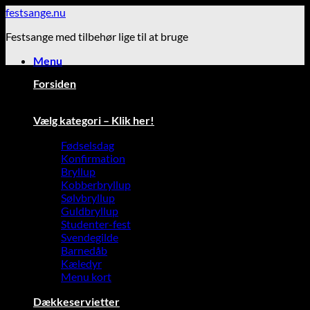
Fortsæt
festsange.nu
til
Festsange med tilbehør lige til at bruge
indhold
Menu
Forsiden
Vælg kategori – Klik her!
Fødselsdag
Konfirmation
Bryllup
Kobberbryllup
Sølvbryllup
Guldbryllup
Studenter-fest
Svendegilde
Barnedåb
Kæledyr
Menu kort
Dækkeservietter