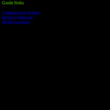
Gode links
Tryllekunstner Anders
Flotte invitationer
Alt i én bordkort
-----------------------------------------------------------
V
P