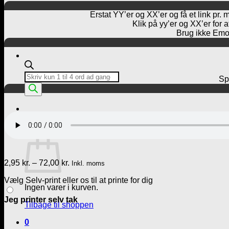
Erstat YY’er og XX’er og få et link pr. 
Klik på yy’er og XX’er for 
Brug ikke Emoj
Products
Spø
search
Kurv /
0,00
kr.
0
Kurv
Prisinterval:
2,95
kr.
–
72,00
kr.
Inkl. moms
2,95 kr.
Vælg Selv-print eller os til at printe for dig
til
Ingen varer i kurven.
72,00 kr.
Jeg printer selv tak
Tilbage til shoppen
0