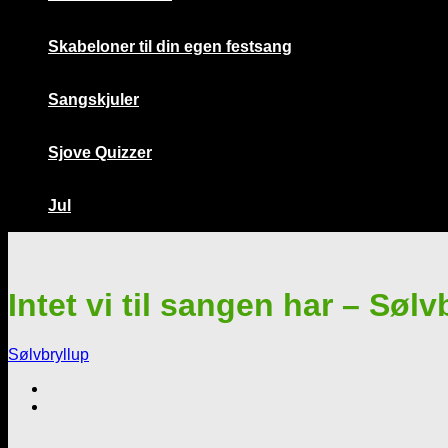
Skabeloner til din egen festsang
Sangskjuler
Sjove Quizzer
Jul
Intet vi til sangen har – Sølv
Sølvbryllup