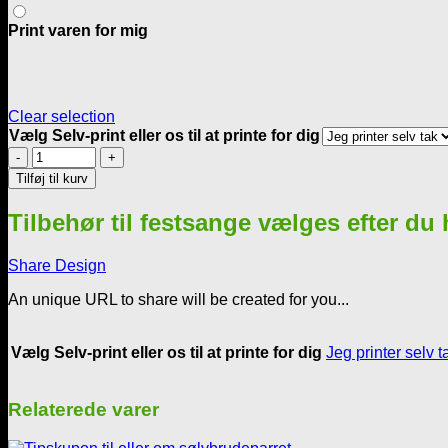
Print varen for mig
Clear selection
Vælg Selv-print eller os til at printe for dig
Intet
vi
Tilføj til kurv
til
sangen
Tilbehør til festsange vælges efter du
har
-
Sølvbryllup
Share Design
antal
An unique URL to share will be created for you...
Vælg Selv-print eller os til at printe for dig
Jeg printer selv t
Relaterede varer