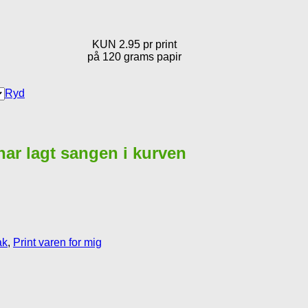
KUN 2.95 pr print
på 120 grams papir
Ryd
 har lagt sangen i kurven
ak
,
Print varen for mig