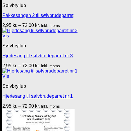
72,00 kr.
Sølvbryllup
Pakkesangen 2 til sølvbrudeparret
Prisinterval:
2,95
kr.
–
72,00
kr.
Inkl. moms
2,95 kr.
til
Vis
72,00 kr.
Sølvbryllup
Hjertesang til sølvbrudeparret nr 3
Prisinterval:
2,95
kr.
–
72,00
kr.
Inkl. moms
2,95 kr.
til
Vis
72,00 kr.
Sølvbryllup
Hjertesang til sølvbrudeparret nr 1
Prisinterval:
2,95
kr.
–
72,00
kr.
Inkl. moms
2,95 kr.
til
72,00 kr.