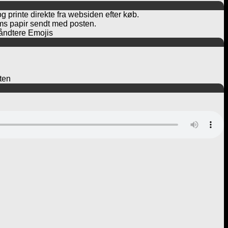
og printe direkte fra websiden efter køb.
rams papir sendt med posten.
håndtere Emojis
ften