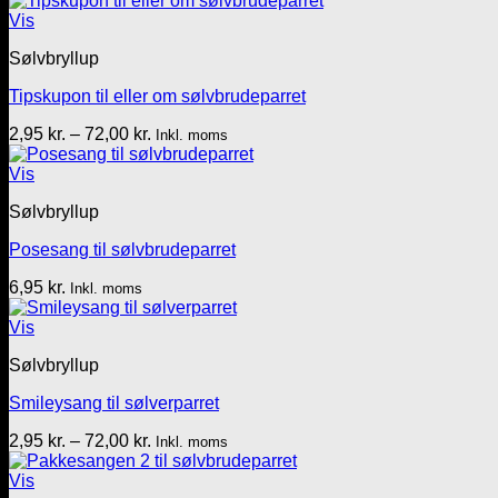
Vis
Sølvbryllup
Tipskupon til eller om sølvbrudeparret
Prisinterval:
2,95
kr.
–
72,00
kr.
Inkl. moms
2,95 kr.
til
Vis
72,00 kr.
Sølvbryllup
Posesang til sølvbrudeparret
6,95
kr.
Inkl. moms
Vis
Sølvbryllup
Smileysang til sølverparret
Prisinterval:
2,95
kr.
–
72,00
kr.
Inkl. moms
2,95 kr.
til
Vis