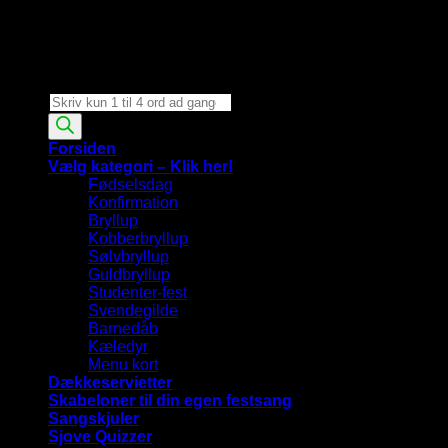
Products
search
Forsiden
Vælg kategori – Klik her!
Fødselsdag
Konfirmation
Bryllup
Kobberbryllup
Sølvbryllup
Guldbryllup
Studenter-fest
Svendegilde
Barnedåb
Kæledyr
Menu kort
Dækkeservietter
Skabeloner til din egen festsang
Sangskjuler
Sjove Quizzer