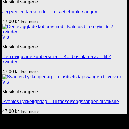
Musik til sangene
Jeg ved en lærkerede – Til sæbeboble-sangen
47,00
kr.
Inkl. moms
Vis
Musik til sangene
Den evigglade kobbersmed – Kald os blærerøv – til 2
kvinder
47,00
kr.
Inkl. moms
Vis
Musik til sangene
Svantes Lykkeligedag – Til fødselsdagssangen til voksne
47,00
kr.
Inkl. moms
Tekst & lyd/Leif Nielsen
Sprogøvej 70
6710 Esbjerg V