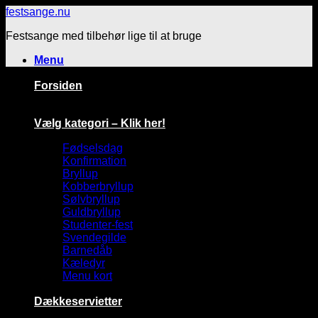
Fortsæt
festsange.nu
til
Festsange med tilbehør lige til at bruge
indhold
Menu
Forsiden
Vælg kategori – Klik her!
Fødselsdag
Konfirmation
Bryllup
Kobberbryllup
Sølvbryllup
Guldbryllup
Studenter-fest
Svendegilde
Barnedåb
Kæledyr
Menu kort
Dækkeservietter