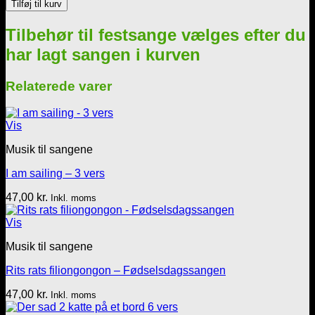
Tilføj til kurv
=
La
Tilbehør til festsange vælges efter du
vie
en
har lagt sangen i kurven
rose
-
Relaterede varer
4
vers
antal
Vis
Musik til sangene
I am sailing – 3 vers
47,00
kr.
Inkl. moms
Vis
Musik til sangene
Rits rats filiongongon – Fødselsdagssangen
47,00
kr.
Inkl. moms