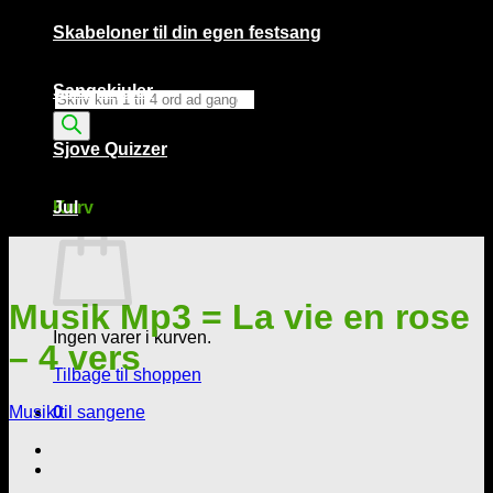
Skabeloner til din egen festsang
Sangskjuler
Products
search
Sjove Quizzer
Kurv /
0,00
kr.
0
Kurv
Jul
Musik Mp3 = La vie en rose
Ingen varer i kurven.
– 4 vers
Tilbage til shoppen
Musik til sangene
0