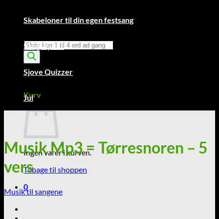
Skabeloner til din egen festsang
Products
Sangskjuler
search
Sjove Quizzer
Kurv /
0,00
kr.
0
Kurv
Jul
Musik Mp3 = Tørresnoren – 5
Ingen varer i kurven.
vers
Tilbage til shoppen
0
Musik til sangene