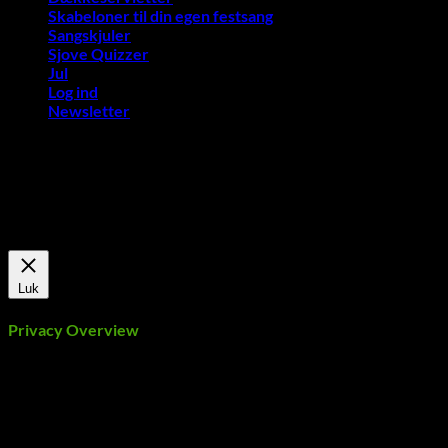
Skabeloner til din egen festsang
Sangskjuler
Sjove Quizzer
Jul
Log ind
Newsletter
Vi bruger cookies på vores hjemmeside for at give dig den mest
relevante oplevelse ved at huske dine præferencer og gentagne
besøg. Ved at klikke på "Accepter alle", giver du samtykke til
brugen af ​​ALLE cookies.
Cookie Settings
Accepter alle
Luk
Privacy Overview
This website uses cookies to improve your experience while
you navigate through the website. Out of these, the cookies
that are categorized as necessary are stored on your browser
as they are essential for the working of basic functionalities of
the website. We also use third-party cookies that help us