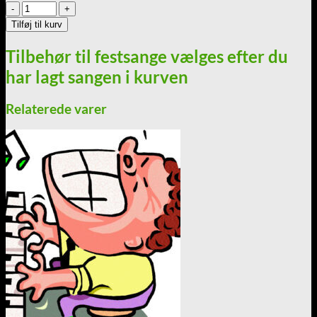
Musik
Mp3
Tilføj til kurv
=
Tørresnoren
Tilbehør til festsange vælges efter du
-
har lagt sangen i kurven
5
vers
antal
Relaterede varer