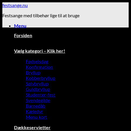
Fortsæt
festsange.nu
til
Festsange med tilbehør lige til at bruge
indhold
Menu
Forsiden
Vælg kategori – Klik her!
Fødselsdag
Konfirmation
Bryllup
Kobberbryllup
Sølvbryllup
Guldbryllup
Studenter-fest
Svendegilde
Barnedåb
Kæledyr
Menu kort
Dækkeservietter