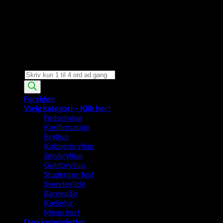
Products
search
Forsiden
Vælg kategori – Klik her!
Fødselsdag
Konfirmation
Bryllup
Kobberbryllup
Sølvbryllup
Guldbryllup
Studenter-fest
Svendegilde
Barnedåb
Kæledyr
Menu kort
Dækkeservietter