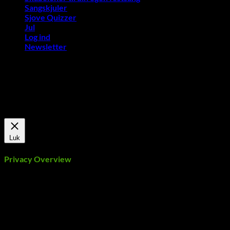
Sangskjuler
Sjove Quizzer
Jul
Log ind
Newsletter
Vi bruger cookies på vores hjemmeside for at give dig den mest
relevante oplevelse ved at huske dine præferencer og gentagne
besøg. Ved at klikke på "Accepter alle", giver du samtykke til
brugen af ​​ALLE cookies.
Cookie Settings
Accepter alle
Luk
Privacy Overview
This website uses cookies to improve your experience while
you navigate through the website. Out of these, the cookies
that are categorized as necessary are stored on your browser
as they are essential for the working of basic functionalities of
the website. We also use third-party cookies that help us
analyze and understand how you use this website. These