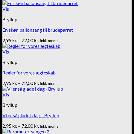
2,95 kr.
til
Vis
72,00 kr.
Bryllup
En skøn ballonsang til brudeparret
Prisinterval:
2,95
kr.
–
72,00
kr.
Inkl. moms
2,95 kr.
til
Vis
72,00 kr.
Bryllup
Regler for vores ægteskab
Prisinterval:
2,95
kr.
–
72,00
kr.
Inkl. moms
2,95 kr.
til
Vis
72,00 kr.
Bryllup
Vi er så glade i dag – Bryllup
Prisinterval:
2,95
kr.
–
72,00
kr.
Inkl. moms
2,95 kr.