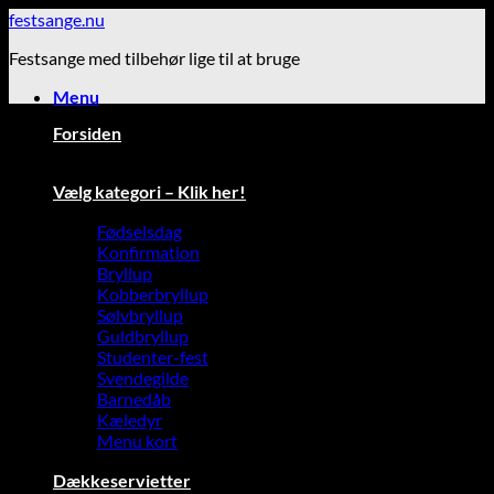
Fortsæt
festsange.nu
til
Festsange med tilbehør lige til at bruge
indhold
Menu
Forsiden
Vælg kategori – Klik her!
Fødselsdag
Konfirmation
Bryllup
Kobberbryllup
Sølvbryllup
Guldbryllup
Studenter-fest
Svendegilde
Barnedåb
Kæledyr
Menu kort
Dækkeservietter