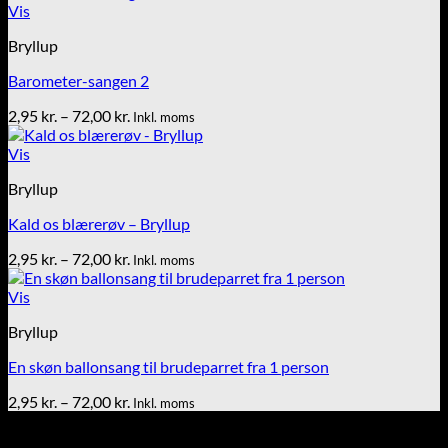
til
Vis
72,00 kr.
Bryllup
Barometer-sangen 2
Prisinterval:
2,95
kr.
–
72,00
kr.
Inkl. moms
2,95 kr.
til
Vis
72,00 kr.
Bryllup
Kald os blærerøv – Bryllup
Prisinterval:
2,95
kr.
–
72,00
kr.
Inkl. moms
2,95 kr.
til
Vis
72,00 kr.
Bryllup
En skøn ballonsang til brudeparret fra 1 person
Prisinterval:
2,95
kr.
–
72,00
kr.
Inkl. moms
2,95 kr.
Tekst & lyd/Leif Nielsen
til
Sprogøvej 70