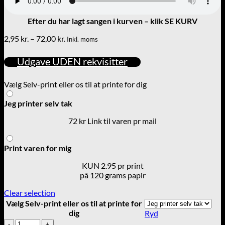
Efter du har lagt sangen i kurven – klik SE KURV
Prisinterval:
2,95
kr.
–
72,00
kr.
Inkl. moms
2,95 kr.
til
Udgave UDEN rekvisitter
72,00 kr.
Vælg Selv-print eller os til at printe for dig
Jeg printer selv tak
72 kr Link til varen pr mail
Print varen for mig
KUN 2.95 pr print
på 120 grams papir
Clear selection
Vælg Selv-print eller os til at printe for
dig
Ryd
Promenadekoncert