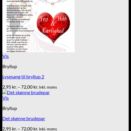
Vis
Bryllup
Lysesang til bryllup 2
Prisinterval:
2,95
kr.
–
72,00
kr.
Inkl. moms
2,95 kr.
til
Vis
72,00 kr.
Bryllup
Det skønne brudepar
Prisinterval:
2,95
kr.
–
72,00
kr.
Inkl. moms