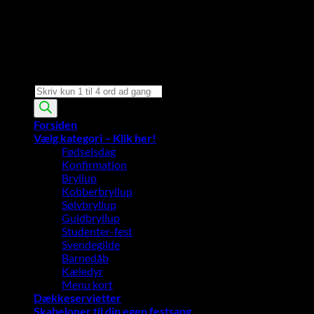
Products
search
Forsiden
Vælg kategori – Klik her!
Fødselsdag
Konfirmation
Bryllup
Kobberbryllup
Sølvbryllup
Guldbryllup
Studenter-fest
Svendegilde
Barnedåb
Kæledyr
Menu kort
Dækkeservietter
Skabeloner til din egen festsang