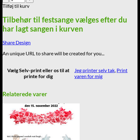
-
Tilføj til kurv
Pomp
and
Tilbehør til festsange vælges efter du
Circumstance
har lagt sangen i kurven
-
Bryllup
med
Share Design
rekvisitter
antal
An unique URL to share will be created for you...
Vælg Selv-print eller os til at
Jeg printer selv tak
,
Print
printe for dig
varen for mig
Relaterede varer