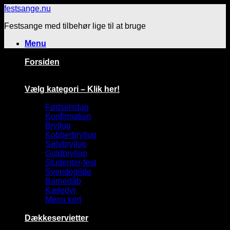
Fortsæt
festsange.nu
til
Festsange med tilbehør lige til at bruge
indhold
Menu
Forsiden
Vælg kategori – Klik her!
Fødselsdag
Konfirmation
Bryllup
Kobberbryllup
Sølvbryllup
Guldbryllup
Studenter-fest
Svendegilde
Barnedåb
Kæledyr
Menu kort
Dækkeservietter