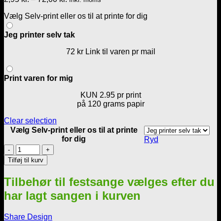
2,95 kr.
Vælg Selv-print eller os til at printe for dig
til
72,00 kr.
Jeg printer selv tak
72 kr Link til varen pr mail
Print varen for mig
KUN 2.95 pr print
på 120 grams papir
Clear selection
Vælg Selv-print eller os til at printe
for dig
Ryd
Sæbeboble-
sangen
Tilføj til kurv
-
til
Tilbehør til festsange vælges efter du
barnedåb
-
har lagt sangen i kurven
Pige
-
Share Design
Pink