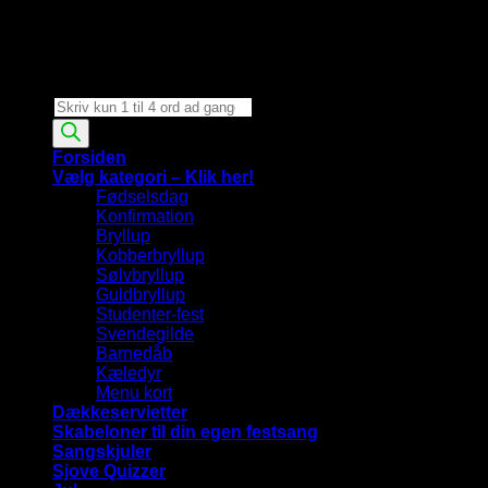
Products
search
Forsiden
Vælg kategori – Klik her!
Fødselsdag
Konfirmation
Bryllup
Kobberbryllup
Sølvbryllup
Guldbryllup
Studenter-fest
Svendegilde
Barnedåb
Kæledyr
Menu kort
Dækkeservietter
Skabeloner til din egen festsang
Sangskjuler
Sjove Quizzer