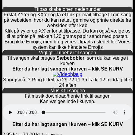
Tilpas skabelonen nedenunder
Erstat YY’er og XX’er og få et link pr. mail tilbage til din sang
på websiden, hvor du kan rettet, gemme og printe direkte fra
websiden efter køb.
Klik på yy’er og XX’er for at tilpasse. Du kan også vælge os
til at printe på lækkert 120 grams papir sendt med posten.
Brug ikke Emojis, men brug vores cliparts i stedet for. Vores
system kan ikke håndtere Emojis
Vigtigt - Tilbehør til sangen
Til sangen skal bruges
Sæbebobler
, som du kan vælge i
kurven
Efter du har lagt sangen i kurven – klik SE KURV
Spørgsmål ? Ring til leif på 29 72 11 35 fra kl 12 middag til kl
24 aften
Musik til sangen
Få musik download/hente link til sangen
Kan vælges inde i kurven.
Efter du har lagt sangen i kurven – klik SE KURV
Prisinterval:
2,95
kr.
–
72,00
kr.
Inkl. moms