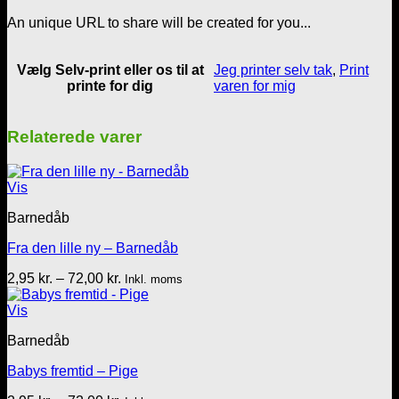
antal
An unique URL to share will be created for you...
Vælg Selv-print eller os til at
Jeg printer selv tak
,
Print
printe for dig
varen for mig
Relaterede varer
Vis
Barnedåb
Fra den lille ny – Barnedåb
Prisinterval:
2,95
kr.
–
72,00
kr.
Inkl. moms
2,95 kr.
til
Vis
72,00 kr.
Barnedåb
Babys fremtid – Pige