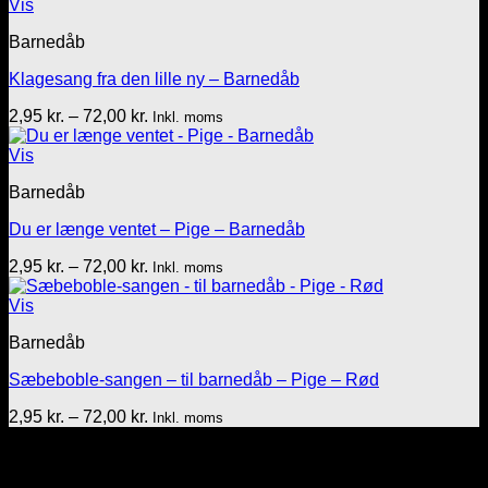
til
Vis
72,00 kr.
Barnedåb
Klagesang fra den lille ny – Barnedåb
Prisinterval:
2,95
kr.
–
72,00
kr.
Inkl. moms
2,95 kr.
til
Vis
72,00 kr.
Barnedåb
Du er længe ventet – Pige – Barnedåb
Prisinterval:
2,95
kr.
–
72,00
kr.
Inkl. moms
2,95 kr.
til
Vis
72,00 kr.
Barnedåb
Sæbeboble-sangen – til barnedåb – Pige – Rød
Prisinterval:
2,95
kr.
–
72,00
kr.
Inkl. moms
2,95 kr.
Tekst & lyd/Leif Nielsen
til
Sprogøvej 70
72,00 kr.
6710 Esbjerg V