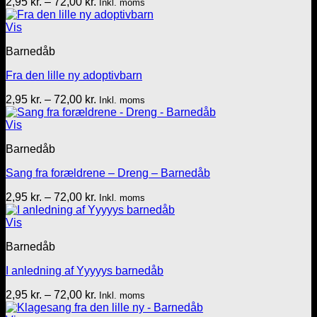
Prisinterval:
2,95
kr.
–
72,00
kr.
Inkl. moms
2,95 kr.
til
Vis
72,00 kr.
Barnedåb
Fra den lille ny adoptivbarn
Prisinterval:
2,95
kr.
–
72,00
kr.
Inkl. moms
2,95 kr.
til
Vis
72,00 kr.
Barnedåb
Sang fra forældrene – Dreng – Barnedåb
Prisinterval:
2,95
kr.
–
72,00
kr.
Inkl. moms
2,95 kr.
til
Vis
72,00 kr.
Barnedåb
I anledning af Yyyyys barnedåb
Prisinterval:
2,95
kr.
–
72,00
kr.
Inkl. moms
2,95 kr.