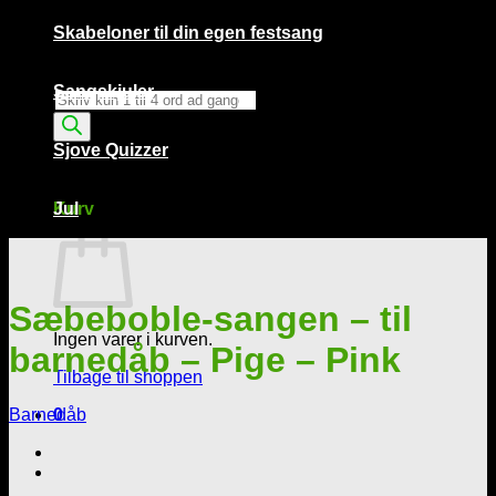
Skabeloner til din egen festsang
Sangskjuler
Products
search
Sjove Quizzer
Kurv /
0,00
kr.
0
Kurv
Jul
Sæbeboble-sangen – til
Ingen varer i kurven.
barnedåb – Pige – Pink
Tilbage til shoppen
Barnedåb
0