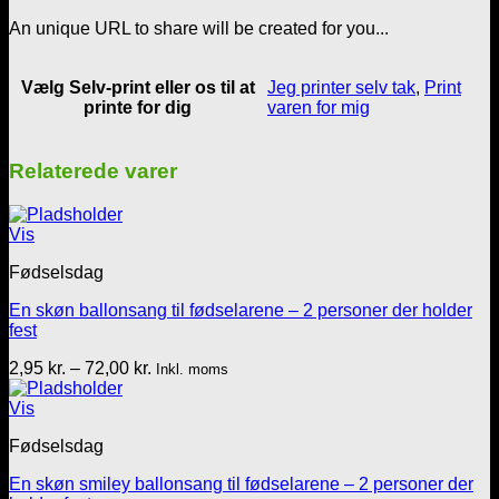
antal
An unique URL to share will be created for you...
Vælg Selv-print eller os til at
Jeg printer selv tak
,
Print
printe for dig
varen for mig
Relaterede varer
Vis
Fødselsdag
En skøn ballonsang til fødselarene – 2 personer der holder
fest
Prisinterval:
2,95
kr.
–
72,00
kr.
Inkl. moms
2,95 kr.
til
Vis
72,00 kr.
Fødselsdag
En skøn smiley ballonsang til fødselarene – 2 personer der