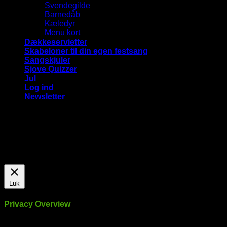
Svendegilde
Barnedåb
Kæledyr
Menu kort
Dækkeservietter
Skabeloner til din egen festsang
Sangskjuler
Sjove Quizzer
Jul
Log ind
Newsletter
Vi bruger cookies på vores hjemmeside for at give dig den
mest relevante oplevelse ved at huske dine præferencer og
gentagne besøg. Ved at klikke på "Accepter alle", giver du
samtykke til brugen af ​​ALLE cookies.
Cookie Settings
Accepter alle
Luk
Privacy Overview
This website uses cookies to improve your experience while