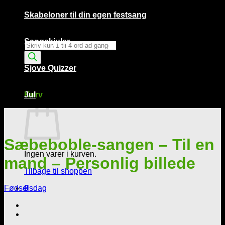
Skabeloner til din egen festsang
Sangskjuler
Products
search
Sjove Quizzer
Kurv /
0,00
kr.
0
Kurv
Jul
Sæbeboble-sangen – Til en
Ingen varer i kurven.
mand – Personlig billede
Tilbage til shoppen
Fødselsdag
0