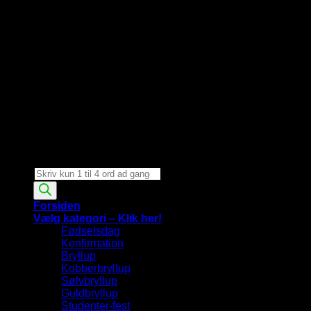
Products
search
Forsiden
Vælg kategori – Klik her!
Fødselsdag
Konfirmation
Bryllup
Kobberbryllup
Sølvbryllup
Guldbryllup
Studenter-fest