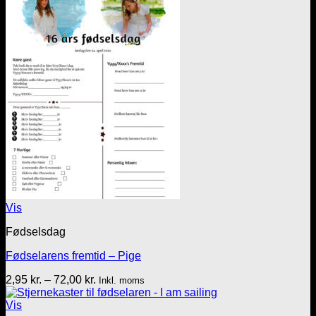
til
72,00 kr.
Vis
Fødselsdag
Fødselarens fremtid – Pige
Prisinterval:
2,95
kr.
–
72,00
kr.
Inkl. moms
2,95 kr.
til
Vis