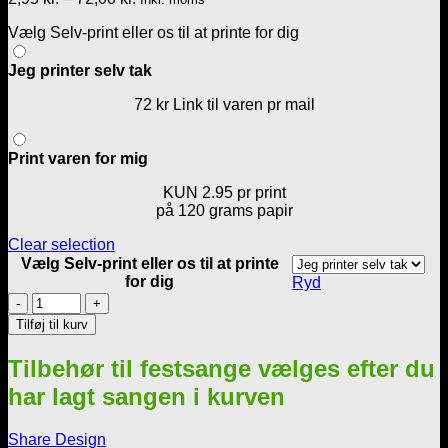
2,95 kr.
Vælg Selv-print eller os til at printe for dig
til
72,00 kr.
Jeg printer selv tak
72 kr Link til varen pr mail
Print varen for mig
KUN 2.95 pr print
på 120 grams papir
Clear selection
Vælg Selv-print eller os til at printe
for dig
Ryd
Sæbeboble-
sangen
Tilføj til kurv
-
Til
Tilbehør til festsange vælges efter du
en
mand
har lagt sangen i kurven
-
Personlig
Share Design
billede