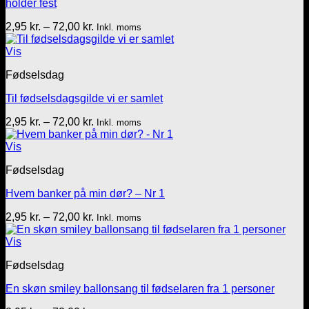
holder fest
Prisinterval:
2,95
kr.
–
72,00
kr.
Inkl. moms
2,95 kr.
til
Vis
72,00 kr.
Fødselsdag
Til fødselsdagsgilde vi er samlet
Prisinterval:
2,95
kr.
–
72,00
kr.
Inkl. moms
2,95 kr.
til
Vis
72,00 kr.
Fødselsdag
Hvem banker på min dør? – Nr 1
Prisinterval:
2,95
kr.
–
72,00
kr.
Inkl. moms
2,95 kr.
til
Vis
72,00 kr.
Fødselsdag
En skøn smiley ballonsang til fødselaren fra 1 personer