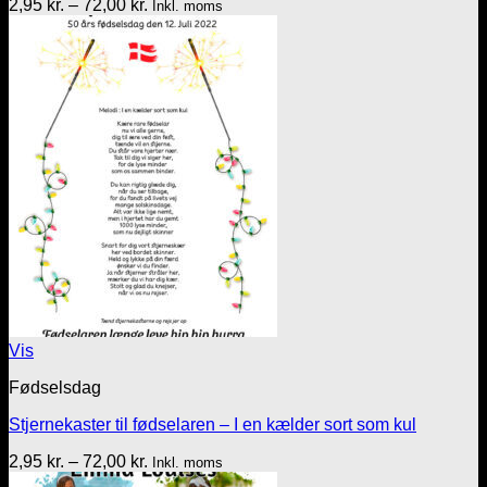
Prisinterval:
2,95
kr.
–
72,00
kr.
Inkl. moms
2,95 kr.
til
72,00 kr.
Vis
Fødselsdag
Stjernekaster til fødselaren – I en kælder sort som kul
Prisinterval:
2,95
kr.
–
72,00
kr.
Inkl. moms
2,95 kr.