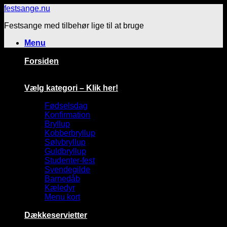
Fortsæt
festsange.nu
til
Festsange med tilbehør lige til at bruge
indhold
Menu
Forsiden
Vælg kategori – Klik her!
Fødselsdag
Konfirmation
Bryllup
Kobberbryllup
Sølvbryllup
Guldbryllup
Studenter-fest
Svendegilde
Barnedåb
Kæledyr
Menu kort
Dækkeservietter