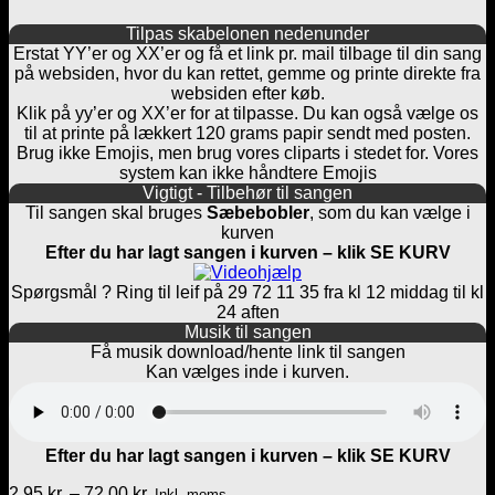
Tilpas skabelonen nedenunder
Erstat YY’er og XX’er og få et link pr. mail tilbage til din sang
på websiden, hvor du kan rettet, gemme og printe direkte fra
websiden efter køb.
Klik på yy’er og XX’er for at tilpasse. Du kan også vælge os
til at printe på lækkert 120 grams papir sendt med posten.
Brug ikke Emojis, men brug vores cliparts i stedet for. Vores
system kan ikke håndtere Emojis
Vigtigt - Tilbehør til sangen
Til sangen skal bruges
Sæbebobler
, som du kan vælge i
kurven
Efter du har lagt sangen i kurven – klik SE KURV
Spørgsmål ? Ring til leif på 29 72 11 35 fra kl 12 middag til kl
24 aften
Musik til sangen
Få musik download/hente link til sangen
Kan vælges inde i kurven.
Efter du har lagt sangen i kurven – klik SE KURV
Prisinterval:
2,95
kr.
–
72,00
kr.
Inkl. moms