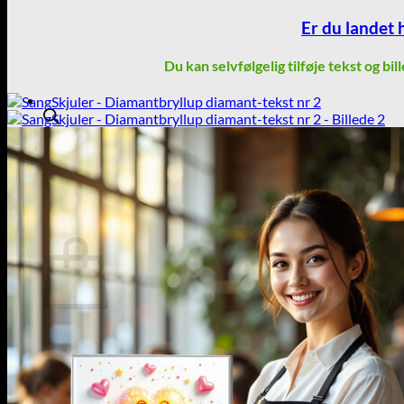
Er du landet 
Du kan selvfølgelig tilføje tekst og bi
Products
search
Kurv /
0,00
kr.
0
Kurv
Ingen varer i kurven.
Tilbage til shoppen
0