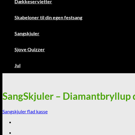
Dækkeservietter
Skabeloner til din egen festsang
Sangskjuler
Sjove Quizzer
Jul
SangSkjuler – Diamantbryllup 
Sangskjuler flad kasse