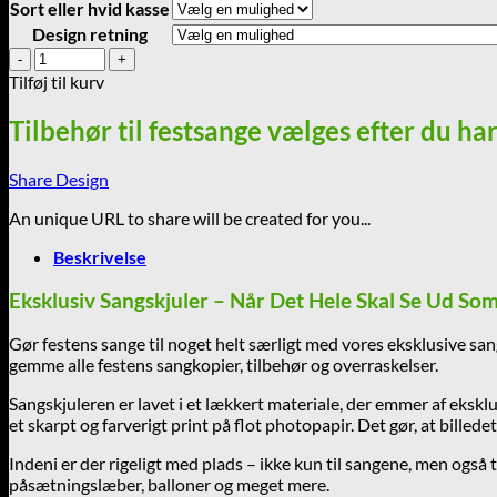
Sort eller hvid kasse
Design retning
SangSkjuler
-
Tilføj til kurv
Diamantbryllup
diamant-
Tilbehør til festsange vælges efter du ha
tekst
nr
Share Design
2
antal
An unique URL to share will be created for you...
Beskrivelse
Eksklusiv Sangskjuler – Når Det Hele Skal Se Ud Som
Gør festens sange til noget helt særligt med vores eksklusive sa
gemme alle festens sangkopier, tilbehør og overraskelser.
Sangskjuleren er lavet i et lækkert materiale, der emmer af eksklu
et skarpt og farverigt print på flot photopapir. Det gør, at bille
Indeni er der rigeligt med plads – ikke kun til sangene, men ogs
påsætningslæber, balloner og meget mere.