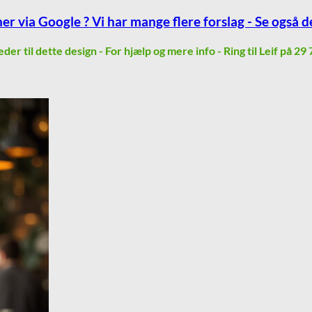
her via Google ? Vi har mange flere forslag - Se også de
lleder til dette design - For hjælp og mere info - Ring til Leif på 