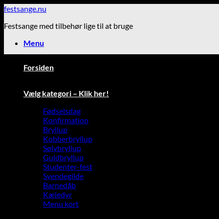
Fortsæt
festsange.nu
til
Festsange med tilbehør lige til at bruge
indhold
Menu
Forsiden
Vælg kategori – Klik her!
Fødselsdag
Konfirmation
Bryllup
Kobberbryllup
Sølvbryllup
Guldbryllup
Studenter-fest
Svendegilde
Barnedåb
Kæledyr
Menu kort