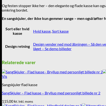
Og festen stopper ikke her – den elegante og flade kasse kan også
omkring bordet.
En sangskjuler, der ikke kun gemmer sange – men også løfter f
Sort eller hvid
Hvid kasse
,
Sort kasse
kasse
Design vender ned mod åbningen – Så den ven
Design retning
låget – Se demo billeder
Relaterede varer
Vis
Sangskjuler flad kasse
SangSkjuler – Flad kasse – Bryllup med personligt billede nr 2
115,00
kr.
Inkl. moms