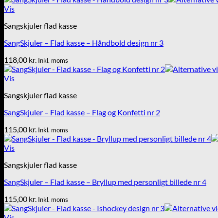
Vis
Sangskjuler flad kasse
SangSkjuler – Flad kasse – Håndbold design nr 3
118,00
kr.
Inkl. moms
Vis
Sangskjuler flad kasse
SangSkjuler – Flad kasse – Flag og Konfetti nr 2
115,00
kr.
Inkl. moms
Vis
Sangskjuler flad kasse
SangSkjuler – Flad kasse – Bryllup med personligt billede nr 4
115,00
kr.
Inkl. moms
Vis