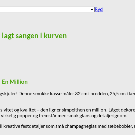
Ryd
r lagt sangen i kurven
 En Million
ngskjuler! Denne smukke kasse måler 32 cm i bredden, 25,5 cm i læng
sivitet og kvalitet – den ligner simpelthen en million! Låget dekor
det virkelig popper og fremstår med smuk glans og detaljerigdom.
å til kreative festdetaljer som små champagneglas med sæbebobler, 