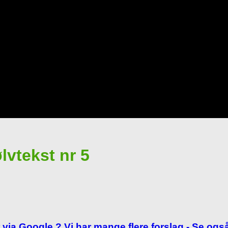
lvtekst nr 5
 via Google ? Vi har mange flere forslag - Se også