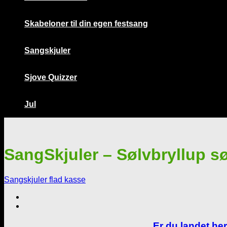
Skabeloner til din egen festsang
Sangskjuler
Sjove Quizzer
Jul
SangSkjuler – Sølvbryllup sø
Sangskjuler flad kasse
Er du landet her