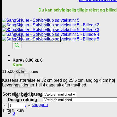
Du kan selvfølgelig tilføje tekst og bille
Products
search
Kurv /
0,00
kr.
0
Kurv
115,00
kr.
Inkl. moms
Kassens størrelse er 32 cm bred og 25,5 cm lang og 4 cm høj
Leveringstiden er 1 til 4 dage alt efter travlhed.
Sort eller hvid kasse
Ingen varer i kurven.
Design retning
Tilbage til shoppen
SangSkjuler
-
Tilføj til kurv
0
Sølvbryllup