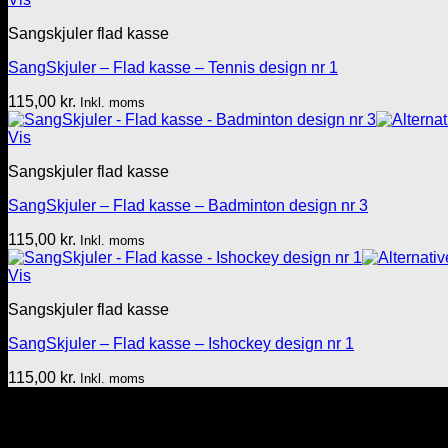
Sangskjuler flad kasse
SangSkjuler – Flad kasse – Tennis design nr 1
115,00
kr.
Inkl. moms
Vis
Sangskjuler flad kasse
SangSkjuler – Flad kasse – Badminton design nr 3
115,00
kr.
Inkl. moms
Vis
Sangskjuler flad kasse
SangSkjuler – Flad kasse – Ishockey design nr 1
115,00
kr.
Inkl. moms
Tekst & lyd/Leif Nielsen
Sprogøvej 70
6710 Esbjerg V