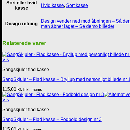
Sort eller hvid
Hvid kasse
,
Sort kasse
kasse
Design vender ned mod åbningen – Så den 
Design retning
man åbner låget – Se demo billeder
Relaterede varer
Vis
Sangskjuler flad kasse
SangSkjuler – Flad kasse – Bryllup med personligt billede nr 
115,00
kr.
Inkl. moms
Vis
Sangskjuler flad kasse
SangSkjuler – Flad kasse – Fodbold design nr 3
115,00
kr.
Inkl. moms