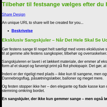
sølvtekst
Tilbehør til festsange vælges efter du
nr
5
Share Design
antal
An unique URL to share will be created for you...
Beskrivelse
Eksklusiv Sangskjuler – Når Det Hele Skal Se U
Gør festens sange til noget helt særligt med vores eksklusiv
til at gemme alle festens sangkopier, tilbehør og overraskelser.
Sangskjuleren er lavet i et lækkert materiale, der emmer af eks
form af et skarpt og farverigt print på flot photopapir. Det gør,
Indeni er der rigeligt med plads – ikke kun til sangene, men o
Dannebrogsflag, påsætningslæber, balloner og meget mere.
Og festen stopper ikke her – den elegante og flade kasse kan o
stemning omkring bordet.
En sangskjuler, der ikke kun gemmer sange – men også løf