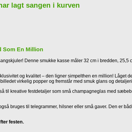
 har lagt sangen i kurven
d Som En Million
e sangskjuler! Denne smukke kasse måler 32 cm i bredden, 25,5 c
klusivitet og kvalitet – den ligner simpelthen en million! Låget 
 at billedet virkelig popper og fremstår med smuk glans og detalje
gså til kreative festdetaljer som små champagneglas med sæbebob
gså bruges til telegrammer, hilsner eller små gaver. Den er både
ter festen.