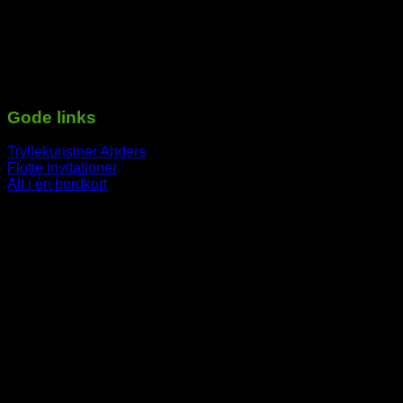
Telefon: 29 72 11 35
Mail: Mail@tekstoglyd.dk
cvr nr: 32130836
Danske bank
Regnr.: 4645 Kontonr.: 10477107
-----------------------------------------------------------
Gode links
Tryllekunstner Anders
Flotte invitationer
Alt i én bordkort
-----------------------------------------------------------