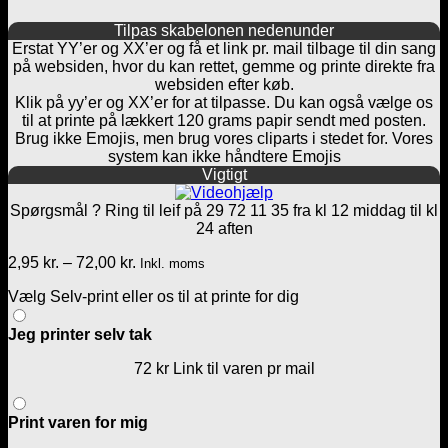
Tilpas skabelonen nedenunder
Erstat YY’er og XX’er og få et link pr. mail tilbage til din sang
på websiden, hvor du kan rettet, gemme og printe direkte fra
websiden efter køb.
Klik på yy’er og XX’er for at tilpasse. Du kan også vælge os
til at printe på lækkert 120 grams papir sendt med posten.
Brug ikke Emojis, men brug vores cliparts i stedet for. Vores
system kan ikke håndtere Emojis
Vigtigt
Spørgsmål ? Ring til leif på 29 72 11 35 fra kl 12 middag til kl
24 aften
Prisinterval:
2,95
kr.
–
72,00
kr.
Inkl. moms
2,95 kr.
Vælg Selv-print eller os til at printe for dig
til
72,00 kr.
Jeg printer selv tak
72 kr Link til varen pr mail
Print varen for mig