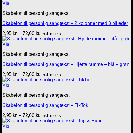
72,00 kr.
Vis
Skabelon til personlig sangtekst
Skabelon til personlig sangtekst – 2 kolonner med 3 billeder
Prisinterval:
2,95
kr.
–
72,00
kr.
Inkl. moms
2,95 kr.
til
Vis
72,00 kr.
Skabelon til personlig sangtekst
Skabelon til personlig sangtekst – Hjerte ramme – blå – grøn
Prisinterval:
2,95
kr.
–
72,00
kr.
Inkl. moms
2,95 kr.
til
Vis
72,00 kr.
Skabelon til personlig sangtekst
Skabelon til personlig sangtekst – TikTok
Prisinterval:
2,95
kr.
–
72,00
kr.
Inkl. moms
2,95 kr.
til
Vis
72,00 kr.