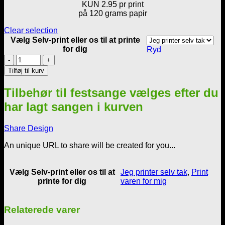
KUN 2.95 pr print
på 120 grams papir
Clear selection
Vælg Selv-print eller os til at printe
for dig
Ryd
Skabelon
til
Tilføj til kurv
personlig
sangtekst
Tilbehør til festsange vælges efter du
-
Kampsport
har lagt sangen i kurven
antal
Share Design
An unique URL to share will be created for you...
Vælg Selv-print eller os til at
Jeg printer selv tak
,
Print
printe for dig
varen for mig
Relaterede varer