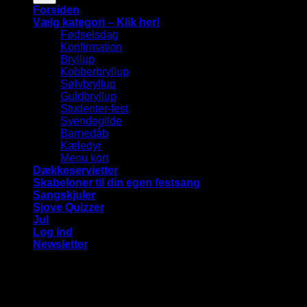
Forsiden
Vælg kategori – Klik her!
Fødselsdag
Konfirmation
Bryllup
Kobberbryllup
Sølvbryllup
Guldbryllup
Studenter-fest
Svendegilde
Barnedåb
Kæledyr
Menu kort
Dækkeservietter
Skabeloner til din egen festsang
Sangskjuler
Sjove Quizzer
Jul
Log ind
Newsletter
Vi bruger cookies på vores hjemmeside for at give dig den
mest relevante oplevelse ved at huske dine præferencer og
gentagne besøg. Ved at klikke på "Accepter alle", giver du