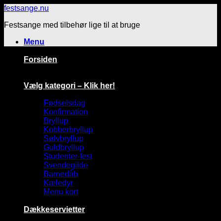
Fortsæt
festsange.nu
til
Festsange med tilbehør lige til at bruge
indhold
Menu
Forsiden
Vælg kategori – Klik her!
Fødselsdag
Konfirmation
Bryllup
Kobberbryllup
Sølvbryllup
Guldbryllup
Studenter-fest
Svendegilde
Barnedåb
Kæledyr
Menu kort
Dækkeservietter