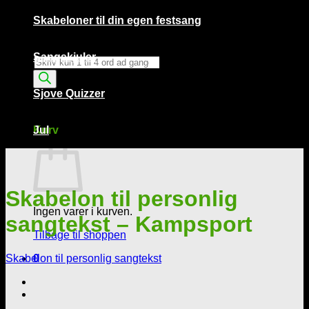
Skabeloner til din egen festsang
Sangskjuler
Products
search
Sjove Quizzer
Kurv /
0,00
kr.
0
Kurv
Jul
Skabelon til personlig
Ingen varer i kurven.
sangtekst – Kampsport
Tilbage til shoppen
Skabelon til personlig sangtekst
0