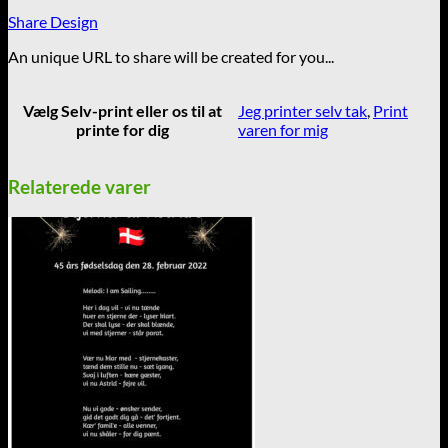
sort
Share Design
som
kul
An unique URL to share will be created for you...
antal
Vælg Selv-print eller os til at
Jeg printer selv tak
,
Print
printe for dig
varen for mig
Relaterede varer