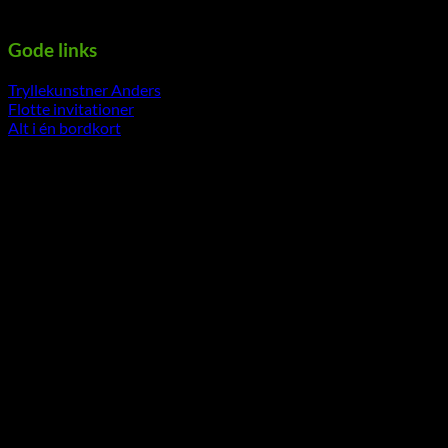
-----------------------------------------------------------
Gode links
Tryllekunstner Anders
Flotte invitationer
Alt i én bordkort
-----------------------------------------------------------
V
P