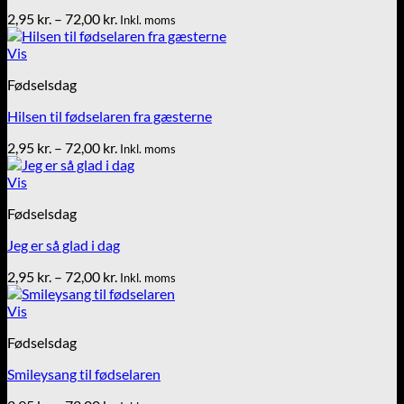
Prisinterval:
2,95
kr.
–
72,00
kr.
Inkl. moms
2,95 kr.
til
Vis
72,00 kr.
Fødselsdag
Hilsen til fødselaren fra gæsterne
Prisinterval:
2,95
kr.
–
72,00
kr.
Inkl. moms
2,95 kr.
til
Vis
72,00 kr.
Fødselsdag
Jeg er så glad i dag
Prisinterval:
2,95
kr.
–
72,00
kr.
Inkl. moms
2,95 kr.
til
Vis
72,00 kr.
Fødselsdag
Smileysang til fødselaren