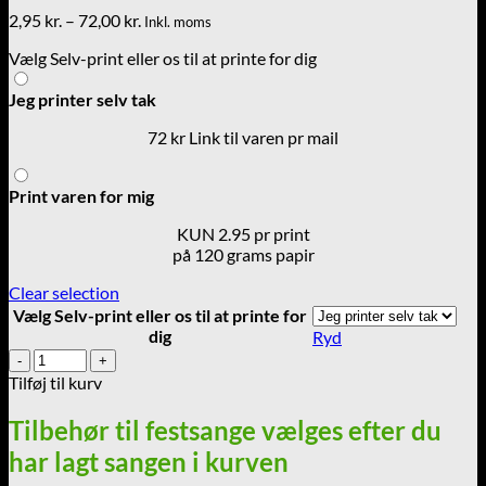
Prisinterval:
2,95
kr.
–
72,00
kr.
Inkl. moms
2,95 kr.
Vælg Selv-print eller os til at printe for dig
til
72,00 kr.
Jeg printer selv tak
72 kr Link til varen pr mail
Print varen for mig
KUN 2.95 pr print
på 120 grams papir
Clear selection
Vælg Selv-print eller os til at printe for
dig
Ryd
Stjernekaster
til
Tilføj til kurv
fødselaren
-
Tilbehør til festsange vælges efter du
I
har lagt sangen i kurven
en
kælder