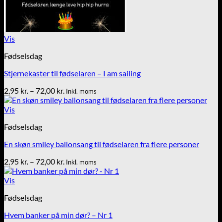
Vis
Fødselsdag
Stjernekaster til fødselaren – I am sailing
Prisinterval:
2,95
kr.
–
72,00
kr.
Inkl. moms
2,95 kr.
til
Vis
72,00 kr.
Fødselsdag
En skøn smiley ballonsang til fødselaren fra flere personer
Prisinterval:
2,95
kr.
–
72,00
kr.
Inkl. moms
2,95 kr.
til
Vis
72,00 kr.
Fødselsdag
Hvem banker på min dør? – Nr 1