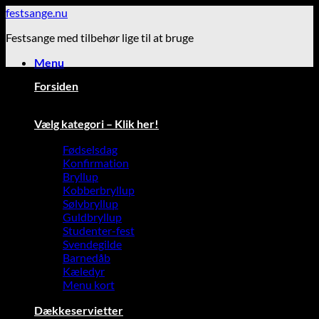
Fortsæt
festsange.nu
til
Festsange med tilbehør lige til at bruge
indhold
Menu
Forsiden
Vælg kategori – Klik her!
Fødselsdag
Konfirmation
Bryllup
Kobberbryllup
Sølvbryllup
Guldbryllup
Studenter-fest
Svendegilde
Barnedåb
Kæledyr
Menu kort
Dækkeservietter