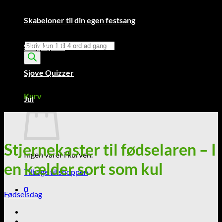
Skabeloner til din egen festsang
Products
Sangskjuler
search
Sjove Quizzer
Kurv /
0,00
kr.
0
Kurv
Jul
Stjernekaster til fødselaren – I
Ingen varer i kurven.
en kælder sort som kul
Tilbage til shoppen
0
Fødselsdag