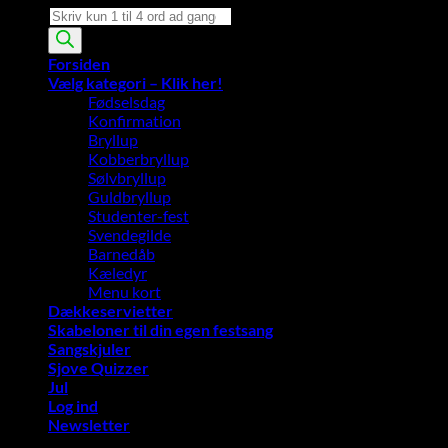
Products
search
Forsiden
Vælg kategori – Klik her!
Fødselsdag
Konfirmation
Bryllup
Kobberbryllup
Sølvbryllup
Guldbryllup
Studenter-fest
Svendegilde
Barnedåb
Kæledyr
Menu kort
Dækkeservietter
Skabeloner til din egen festsang
Sangskjuler
Sjove Quizzer
Jul
Log ind
Newsletter