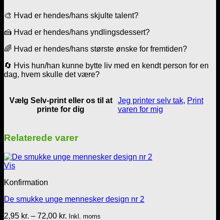
🎨 Hvad er hendes/hans skjulte talent?
🍰 Hvad er hendes/hans yndlingsdessert?
🌈 Hvad er hendes/hans største ønske for fremtiden?
🔄 Hvis hun/han kunne bytte liv med en kendt person for en
dag, hvem skulle det være?
Vælg Selv-print eller os til at
Jeg printer selv tak
,
Print
printe for dig
varen for mig
Relaterede varer
Vis
Konfirmation
De smukke unge mennesker design nr 2
Prisinterval:
2,95
kr.
–
72,00
kr.
Inkl. moms