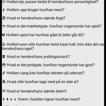
🐶 Hvilket dyr passer bedst til hendes/hans personlighed?
📱 Hvilken app bruger hun/han mest?
😨 Hvad er hendes/hans største frygt?
🍴 Hvad er det mærkeligste, hun/han nogensinde har spist?
⚽ Hvilken sport har hun/han gået til (eller går til)?
📝 Hvilket navn ville hun/han helst have haft, hvis ikke det var
hendes/hans eget?
🍫 Hvad er hendes/hans yndlingssnack?
😳 Hvad er det pinligste, hun/han nogensinde har gjort?
🎵 Hvilken sang kan hun/han teksten på udenad?
🏝️ Hvad ville hun/han tage med på en øde ø?
💭 Hvad er hendes/hans største drøm?
👨‍👩‍👧‍👦 Hvem i familien ligner hun/han mest?