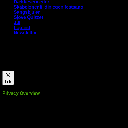
Dækkeservietter
Skabeloner til din egen festsang
Sangskjuler
Sjove Quizzer
Jul
Log ind
Newsletter
Vi bruger cookies på vores hjemmeside for at give dig den
mest relevante oplevelse ved at huske dine præferencer og
gentagne besøg. Ved at klikke på "Accepter alle", giver du
samtykke til brugen af ​​ALLE cookies.
Cookie Settings
Accepter alle
Luk
Privacy Overview
This website uses cookies to improve your experience while
you navigate through the website. Out of these, the cookies
that are categorized as necessary are stored on your browser
as they are essential for the working of basic functionalities of
the website. We also use third-party cookies that help us