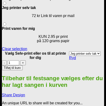
72,00 kr.
Jeg printer selv tak
72 kr Link til varen pr mail
Print varen for mig
KUN 2.95 pr print
på 120 grams papir
Clear selection
Vælg Selv-print eller os til at printe
for dig
Ryd
Tipskupon
til
Tilføj til kurv
eller
om
Tilbehør til festsange vælges efter du
konfirmanden
-
har lagt sangen i kurven
Blå
floral
Share Design
antal
An unique URL to share will be created for you...