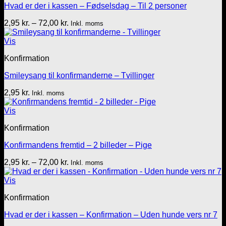
Hvad er der i kassen – Fødselsdag – Til 2 personer
Prisinterval:
2,95
kr.
–
72,00
kr.
Inkl. moms
2,95 kr.
til
Vis
72,00 kr.
Konfirmation
Smileysang til konfirmanderne – Tvillinger
2,95
kr.
Inkl. moms
Vis
Konfirmation
Konfirmandens fremtid – 2 billeder – Pige
Prisinterval:
2,95
kr.
–
72,00
kr.
Inkl. moms
2,95 kr.
til
Vis
72,00 kr.
Konfirmation
Hvad er der i kassen – Konfirmation – Uden hunde vers nr 7