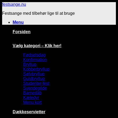
Fortsæt
festsange.nu
til
Festsange med tilbehør lige til at bruge
indhold
Menu
Forsiden
Vælg kategori – Klik her!
Fødselsdag
Konfirmation
Bryllup
Kobberbryllup
Sølvbryllup
Guldbryllup
Studenter-fest
Svendegilde
Barnedåb
Kæledyr
Menu kort
Dækkeservietter