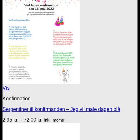
72,00 kr.
Vis
Konfirmation
Serpentiner til konfirmanden – Jeg vil male dagen blå
Prisinterval:
2,95
kr.
–
72,00
kr.
Inkl. moms
2,95 kr.
til
72,00 kr.