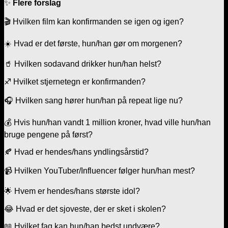
✨
Flere forslag
🎬 Hvilken film kan konfirmanden se igen og igen?
☀️ Hvad er det første, hun/han gør om morgenen?
🥤 Hvilken sodavand drikker hun/han helst?
♐ Hvilket stjernetegn er konfirmanden?
🎧 Hvilken sang hører hun/han på repeat lige nu?
💰 Hvis hun/han vandt 1 million kroner, hvad ville hun/han
bruge pengene på først?
🍂 Hvad er hendes/hans yndlingsårstid?
📹 Hvilken YouTuber/Influencer følger hun/han mest?
🌟 Hvem er hendes/hans største idol?
😂 Hvad er det sjoveste, der er sket i skolen?
📖 Hvilket fag kan hun/han bedst undvære?