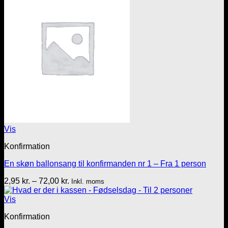
Vis
Konfirmation
En skøn ballonsang til konfirmanden nr 1 – Fra 1 person
Prisinterval:
2,95
kr.
–
72,00
kr.
Inkl. moms
2,95 kr.
til
Vis
72,00 kr.
Konfirmation