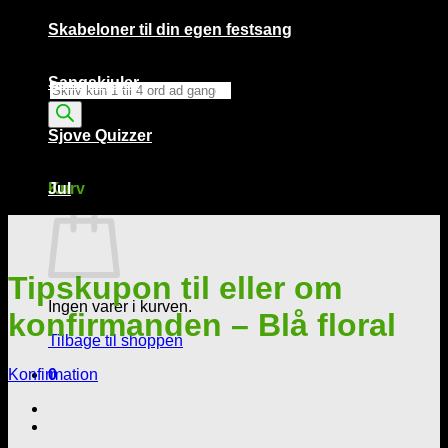
Skabeloner til din egen festsang
Sangskjuler
Products
search
Sjove Quizzer
Kurv /
0,00
kr.
0
Kurv
Jul
Tipskupon til eller om
Ingen varer i kurven.
konfirmanden – Blå floral
Tilbage til shoppen
Konfirmation
0