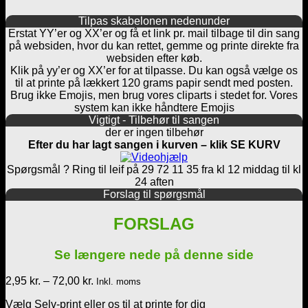
Tilpas skabelonen nedenunder
Erstat YY’er og XX’er og få et link pr. mail tilbage til din sang
på websiden, hvor du kan rettet, gemme og printe direkte fra
websiden efter køb.
Klik på yy’er og XX’er for at tilpasse. Du kan også vælge os
til at printe på lækkert 120 grams papir sendt med posten.
Brug ikke Emojis, men brug vores cliparts i stedet for. Vores
system kan ikke håndtere Emojis
Vigtigt - Tilbehør til sangen
der er ingen tilbehør
Efter du har lagt sangen i kurven – klik SE KURV
Spørgsmål ? Ring til leif på 29 72 11 35 fra kl 12 middag til kl
24 aften
Forslag til spørgsmål
FORSLAG
Se længere nede på denne side
Prisinterval:
2,95
kr.
–
72,00
kr.
Inkl. moms
2,95 kr.
Vælg Selv-print eller os til at printe for dig
til