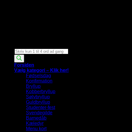
Products
search
Forsiden
Vælg kategori – Klik her!
Fødselsdag
Konfirmation
Bryllup
Kobberbryllup
Sølvbryllup
Guldbryllup
Studenter-fest
Svendegilde
Barnedåb
Kæledyr
Menu kort