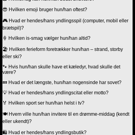
😎 Hvilken emoji bruger hun/han oftest?
🎮 Hvad er hendes/hans yndlingsspil (computer, mobil eller
brætspil)?
🍦 Hvilken is-smag vælger hun/han altid?
🏖️ Hvilken ferieform foretrækker hun/han – strand, storby
eller ski?
🐾 Hvis hun/han skulle have et kæledyr, hvad skulle det
være?
💤 Hvad er det længste, hun/han nogensinde har sovet?
💡 Hvad er hendes/hans yndlingscitat eller motto?
🏅 Hvilken sport ser hun/han helst i tv?
🍽️ Hvem ville hun/han invitere til en drømme-middag (kendt
eller ukendt)?
🛍️ Hvad er hendes/hans yndlingsbutik?