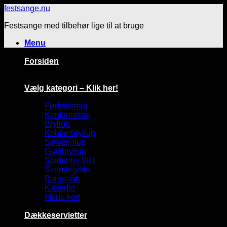
Fortsæt
festsange.nu
til
Festsange med tilbehør lige til at bruge
indhold
Menu
Forsiden
Vælg kategori – Klik her!
Fødselsdag
Konfirmation
Bryllup
Kobberbryllup
Sølvbryllup
Guldbryllup
Studenter-fest
Svendegilde
Barnedåb
Kæledyr
Menu kort
Dækkeservietter