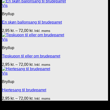
2,95 kr.
til
Vis
72,00 kr.
Bryllup
En skøn ballonsang til brudeparret
Prisinterval:
2,95
kr.
–
72,00
kr.
Inkl. moms
2,95 kr.
til
Vis
72,00 kr.
Bryllup
Tipskupon til eller om brudeparret
Prisinterval:
2,95
kr.
–
72,00
kr.
Inkl. moms
2,95 kr.
til
Vis
72,00 kr.
Bryllup
Hjertesang til brudeparret
Prisinterval:
2,95
kr.
–
72,00
kr.
Inkl. moms
2,95 kr.
Tekst & lyd/Leif Nielsen
til
Sprogøvej 70