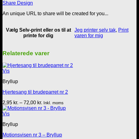
Share Design
antal
An unique URL to share will be created for you...
Vælg Selv-print eller os til at
Jeg printer selv tak
,
Print
printe for dig
varen for mig
Relaterede varer
Vis
Bryllup
Hjertesang til brudeparret nr 2
Prisinterval:
2,95
kr.
–
72,00
kr.
Inkl. moms
2,95 kr.
til
Vis
72,00 kr.
Bryllup
Motionsvisen nr 3 – Bryllup