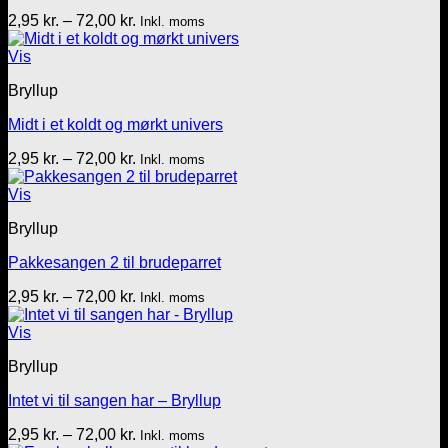
Prisinterval:
2,95
kr.
–
72,00
kr.
Inkl. moms
2,95 kr.
til
Vis
72,00 kr.
Bryllup
Midt i et koldt og mørkt univers
Prisinterval:
2,95
kr.
–
72,00
kr.
Inkl. moms
2,95 kr.
til
Vis
72,00 kr.
Bryllup
Pakkesangen 2 til brudeparret
Prisinterval:
2,95
kr.
–
72,00
kr.
Inkl. moms
2,95 kr.
til
Vis
72,00 kr.
Bryllup
Intet vi til sangen har – Bryllup
Prisinterval:
2,95
kr.
–
72,00
kr.
Inkl. moms