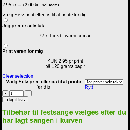
Prisinterval:
2,95
kr.
–
72,00
kr.
Inkl. moms
2,95 kr.
Vælg Selv-print eller os til at printe for dig
til
72,00 kr.
Jeg printer selv tak
72 kr Link til varen pr mail
Print varen for mig
KUN 2.95 pr print
på 120 grams papir
Clear selection
Vælg Selv-print eller os til at printe
for dig
Ryd
Vi
er
Tilføj til kurv
så
glade
Tilbehør til festsange vælges efter du
i
dag
har lagt sangen i kurven
-
Bryllup