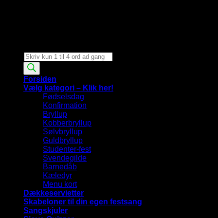
Products
search
Forsiden
Vælg kategori – Klik her!
Fødselsdag
Konfirmation
Bryllup
Kobberbryllup
Sølvbryllup
Guldbryllup
Studenter-fest
Svendegilde
Barnedåb
Kæledyr
Menu kort
Dækkeservietter
Skabeloner til din egen festsang
Sangskjuler