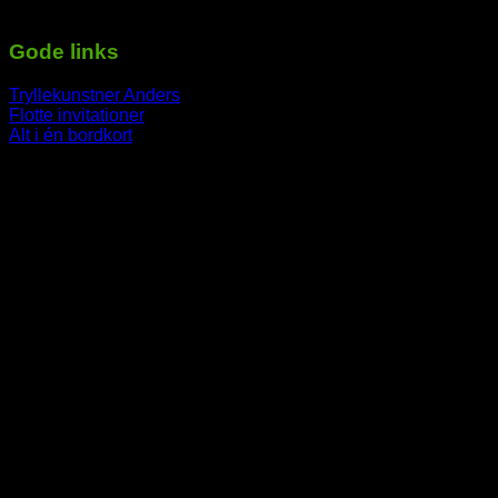
-----------------------------------------------------------
Gode links
Tryllekunstner Anders
Flotte invitationer
Alt i én bordkort
-----------------------------------------------------------