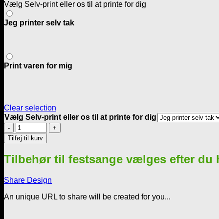
Vælg Selv-print eller os til at printe for dig
Jeg printer selv tak
Print varen for mig
Clear selection
Vælg Selv-print eller os til at printe for dig
Kiss
me
Tilføj til kurv
honey
-
Tilbehør til festsange vælges efter du
4
forskellige
udgaver
Share Design
antal
An unique URL to share will be created for you...