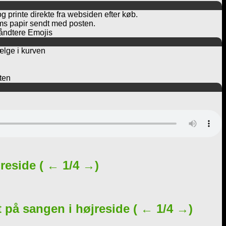
og printe direkte fra websiden efter køb.
rams papir sendt med posten.
håndtere Emojis
ælge i kurven
ften
jreside
( ← 1/4 →)
 på sangen i højreside
( ← 1/4 →)