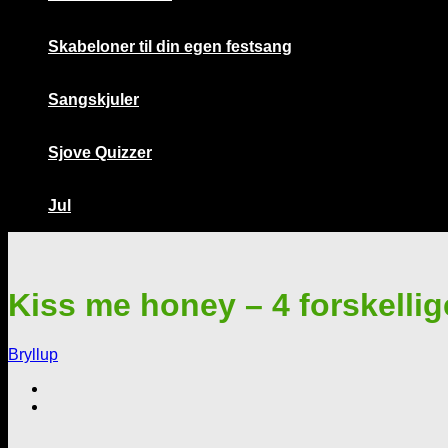
Skabeloner til din egen festsang
Sangskjuler
Sjove Quizzer
Jul
Kiss me honey – 4 forskelli
Bryllup