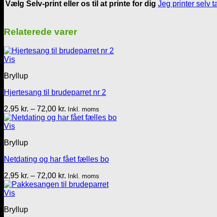
Vælg Selv-print eller os til at printe for dig
Jeg printer selv t
Relaterede varer
Vis
Bryllup
Hjertesang til brudeparret nr 2
Prisinterval:
2,95
kr.
–
72,00
kr.
Inkl. moms
2,95 kr.
til
Vis
72,00 kr.
Bryllup
Netdating og har fået fælles bo
Prisinterval:
2,95
kr.
–
72,00
kr.
Inkl. moms
2,95 kr.
til
Vis
72,00 kr.
Bryllup