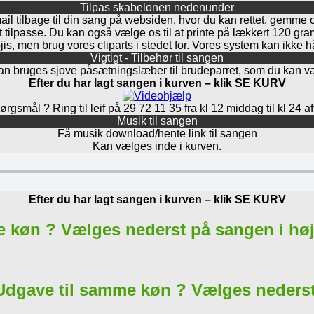
Tilpas skabelonen nedenunder
mail tilbage til din sang på websiden, hvor du kan rettet, gemme 
at tilpasse. Du kan også vælge os til at printe på lækkert 120 g
is, men brug vores cliparts i stedet for. Vores system kan ikke 
Vigtigt - Tilbehør til sangen
an bruges sjove påsætningslæber til brudeparret, som du kan v
Efter du har lagt sangen i kurven – klik SE KURV
rgsmål ? Ring til leif på 29 72 11 35 fra kl 12 middag til kl 24 a
Musik til sangen
Få musik download/hente link til sangen
Kan vælges inde i kurven.
Efter du har lagt sangen i kurven – klik SE KURV
e køn ? Vælges nederst på sangen i hø
Udgave til samme køn ? Vælges nederst