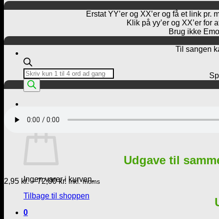
Erstat YY’er og XX’er og få et link pr. 
Klik på yy’er og XX’er for 
Brug ikke Emoj
Til sangen k
Products
Spø
search
Kurv /
0,00
kr.
0
Kurv
Udgave til samm
Ingen varer i kurven.
Prisinterval:
2,95
kr.
–
72,00
kr.
Inkl. moms
2,95 kr.
Tilbage til shoppen
til
72,00 kr.
0