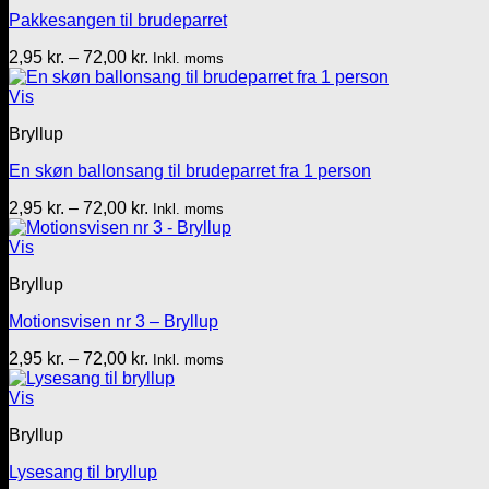
Pakkesangen til brudeparret
Prisinterval:
2,95
kr.
–
72,00
kr.
Inkl. moms
2,95 kr.
til
Vis
72,00 kr.
Bryllup
En skøn ballonsang til brudeparret fra 1 person
Prisinterval:
2,95
kr.
–
72,00
kr.
Inkl. moms
2,95 kr.
til
Vis
72,00 kr.
Bryllup
Motionsvisen nr 3 – Bryllup
Prisinterval:
2,95
kr.
–
72,00
kr.
Inkl. moms
2,95 kr.
til
Vis
72,00 kr.
Bryllup
Lysesang til bryllup