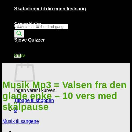
Skabeloner til din egen festsang
Sangskjuler
Products
search
Sjove Quizzer
Kurv /
0,00
kr.
0
Kurv
Jul
Musik Mp3 = Valsen fra den
Ingen varer i kurven.
glade enke – 10 vers med
Tilbage til shoppen
skålpause
0
Musik til sangene