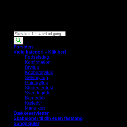
Products
search
Forsiden
Vælg kategori – Klik her!
Fødselsdag
Konfirmation
Bryllup
Kobberbryllup
Sølvbryllup
Guldbryllup
Studenter-fest
Svendegilde
Barnedåb
Kæledyr
Menu kort
Dækkeservietter
Skabeloner til din egen festsang
Sangskjuler