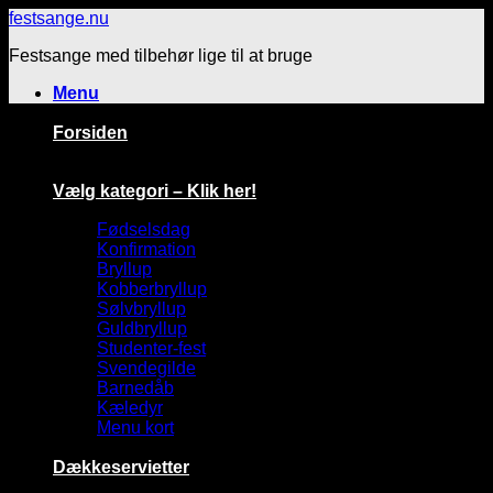
Fortsæt
festsange.nu
til
Festsange med tilbehør lige til at bruge
indhold
Menu
Forsiden
Vælg kategori – Klik her!
Fødselsdag
Konfirmation
Bryllup
Kobberbryllup
Sølvbryllup
Guldbryllup
Studenter-fest
Svendegilde
Barnedåb
Kæledyr
Menu kort
Dækkeservietter