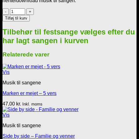
hente/download musik til sangen.
Musik
Mp3
Tilføj til kurv
=
Valsen
Tilbehør til festsange vælges efter du
fra
den
har lagt sangen i kurven
glade
enke
Relaterede varer
-
10
vers
Vis
med
skålpause
Musik til sangene
antal
Marken er mejet – 5 vers
47,00
kr.
Inkl. moms
Vis
Musik til sangene
Side by side – Familie og venner