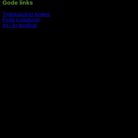
Gode links
Tryllekunstner Anders
Flotte invitationer
Alt i én bordkort
-----------------------------------------------------------