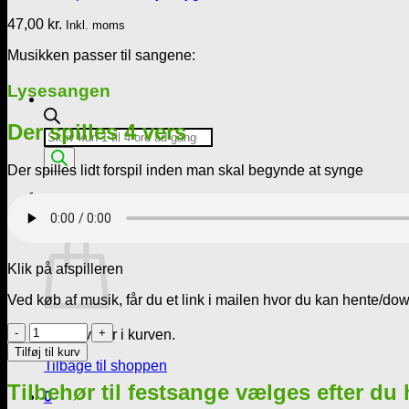
47,00
kr.
Inkl. moms
Musikken passer til sangene:
Lysesangen
Der spilles 4 vers
Products
search
Der spilles lidt forspil inden man skal begynde at synge
Kurv /
0,00
kr.
0
Kurv
Klik på afspilleren
Ved køb af musik, får du et link i mailen hvor du kan hente/do
Musik
Ingen varer i kurven.
Mp3
Tilføj til kurv
=
Tilbage til shoppen
Der
Tilbehør til festsange vælges efter du
er
0