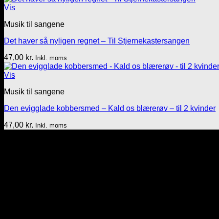
Vis
Musik til sangene
Det haver så nyligen regnet – Til Stjernekastersangen
47,00
kr.
Inkl. moms
Vis
Musik til sangene
Den evigglade kobbersmed – Kald os blærerøv – til 2 kvinder
47,00
kr.
Inkl. moms
Tekst & lyd/Leif Nielsen
Sprogøvej 70
6710 Esbjerg V
Telefon: 29 72 11 35
Mail: Mail@tekstoglyd.dk
cvr nr: 32130836
Danske bank
Regnr.: 4645 Kontonr.: 10477107
-----------------------------------------------------------