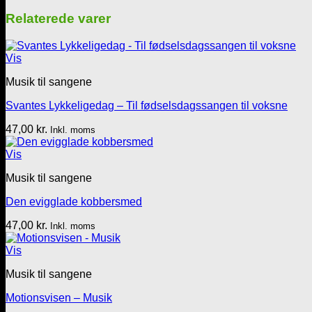
lys
i
Relaterede varer
lygten
-
4
Vis
vers
antal
Musik til sangene
Svantes Lykkeligedag – Til fødselsdagssangen til voksne
47,00
kr.
Inkl. moms
Vis
Musik til sangene
Den evigglade kobbersmed
47,00
kr.
Inkl. moms
Vis
Musik til sangene
Motionsvisen – Musik