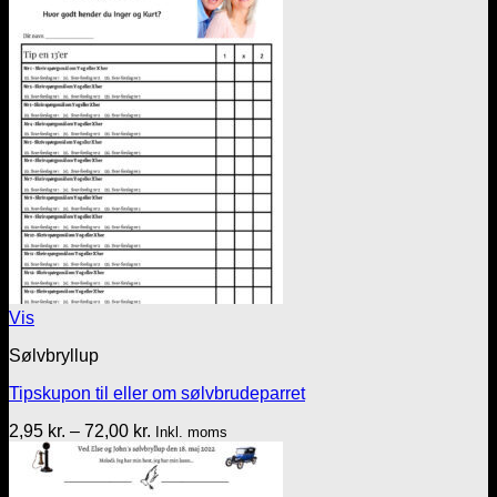
til
72,00 kr.
Vis
Sølvbryllup
Tipskupon til eller om sølvbrudeparret
Prisinterval:
2,95
kr.
–
72,00
kr.
Inkl. moms
2,95 kr.
til
72,00 kr.