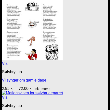
Vis
Sølvbryllup
VI synger om gamle dage
Prisinterval:
2,95
kr.
–
72,00
kr.
Inkl. moms
2,95 kr.
til
Vis
72,00 kr.
Sølvbryllup