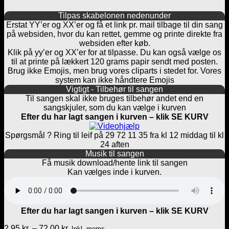
Tilpas skabelonen nedenunder
Erstat YY’er og XX’er og få et link pr. mail tilbage til din sang
på websiden, hvor du kan rettet, gemme og printe direkte fra
websiden efter køb.
Klik på yy’er og XX’er for at tilpasse. Du kan også vælge os
til at printe på lækkert 120 grams papir sendt med posten.
Brug ikke Emojis, men brug vores cliparts i stedet for. Vores
system kan ikke håndtere Emojis
Vigtigt - Tilbehør til sangen
Til sangen skal ikke bruges tilbehør andet end en
sangskjuler, som du kan vælge i kurven
Efter du har lagt sangen i kurven – klik SE KURV
Spørgsmål ? Ring til leif på 29 72 11 35 fra kl 12 middag til kl
24 aften
Musik til sangen
Få musik download/hente link til sangen
Kan vælges inde i kurven.
Efter du har lagt sangen i kurven – klik SE KURV
Prisinterval:
2,95
kr.
–
72,00
kr.
Inkl. moms