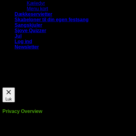
Kæledyr
Menu kort
Dækkeservietter
Skabeloner til din egen festsang
Sangskjuler
Sjove Quizzer
Jul
Log ind
Newsletter
Vi bruger cookies på vores hjemmeside for at give dig den
mest relevante oplevelse ved at huske dine præferencer og
gentagne besøg. Ved at klikke på "Accepter alle", giver du
samtykke til brugen af ​​ALLE cookies.
Cookie Settings
Accepter alle
Luk
Privacy Overview
This website uses cookies to improve your experience while
you navigate through the website. Out of these, the cookies
that are categorized as necessary are stored on your browser