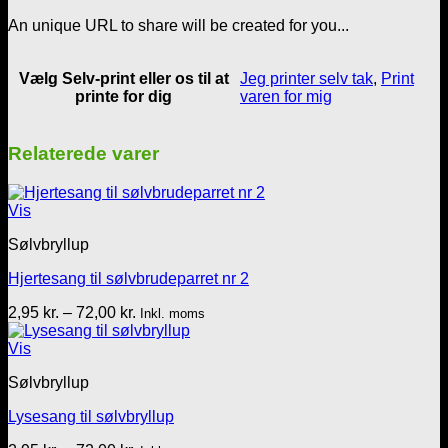
An unique URL to share will be created for you...
Vælg Selv-print eller os til at
Jeg printer selv tak
,
Print
printe for dig
varen for mig
Relaterede varer
Vis
Sølvbryllup
Hjertesang til sølvbrudeparret nr 2
Prisinterval:
2,95
kr.
–
72,00
kr.
Inkl. moms
2,95 kr.
til
Vis
72,00 kr.
Sølvbryllup
Lysesang til sølvbryllup