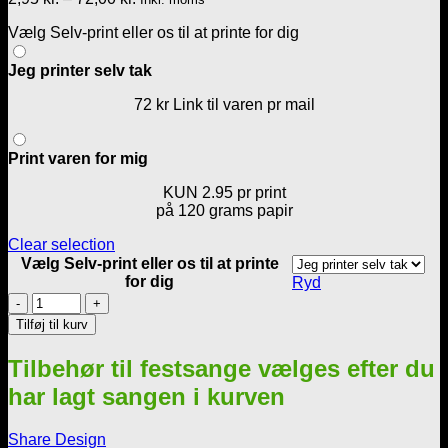
2,95 kr.
Vælg Selv-print eller os til at printe for dig
til
72,00 kr.
Jeg printer selv tak
72 kr Link til varen pr mail
Print varen for mig
KUN 2.95 pr print
på 120 grams papir
Clear selection
Vælg Selv-print eller os til at printe
for dig
Ryd
Ønskelisten
fra
Tilføj til kurv
sølvbrudeparret
antal
Tilbehør til festsange vælges efter du
har lagt sangen i kurven
Share Design