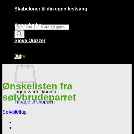
Skabeloner til din egen festsang
Sangskjuler
Products
search
Sjove Quizzer
Kurv /
0,00
kr.
0
Kurv
Jul
Ønskelisten fra
Ingen varer i kurven.
sølvbrudeparret
Tilbage til shoppen
Sølvbryllup
0