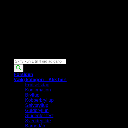
Products
search
Forsiden
Vælg kategori – Klik her!
Fødselsdag
Konfirmation
Bryllup
Kobberbryllup
Sølvbryllup
Guldbryllup
Studenter-fest
Svendegilde
Barnedåb