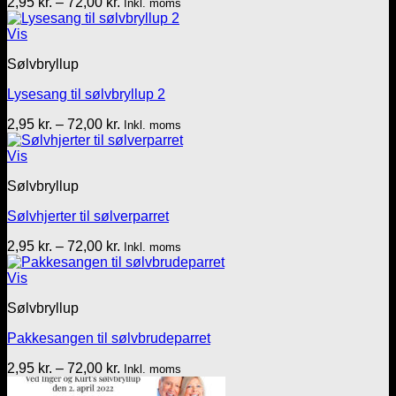
Prisinterval:
2,95
kr.
–
72,00
kr.
Inkl. moms
2,95 kr.
til
Vis
72,00 kr.
Sølvbryllup
Lysesang til sølvbryllup 2
Prisinterval:
2,95
kr.
–
72,00
kr.
Inkl. moms
2,95 kr.
til
Vis
72,00 kr.
Sølvbryllup
Sølvhjerter til sølverparret
Prisinterval:
2,95
kr.
–
72,00
kr.
Inkl. moms
2,95 kr.
til
Vis
72,00 kr.
Sølvbryllup
Pakkesangen til sølvbrudeparret
Prisinterval:
2,95
kr.
–
72,00
kr.
Inkl. moms
2,95 kr.