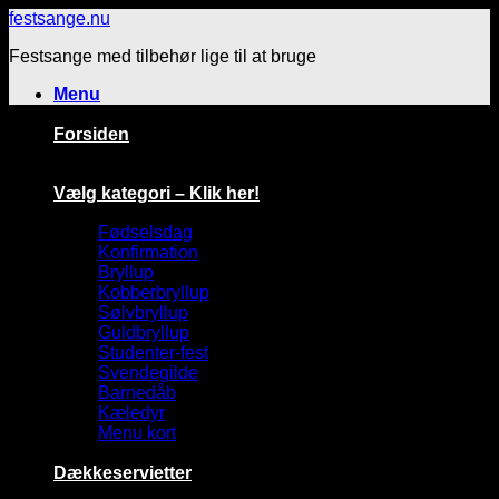
Fortsæt
festsange.nu
til
Festsange med tilbehør lige til at bruge
indhold
Menu
Forsiden
Vælg kategori – Klik her!
Fødselsdag
Konfirmation
Bryllup
Kobberbryllup
Sølvbryllup
Guldbryllup
Studenter-fest
Svendegilde
Barnedåb
Kæledyr
Menu kort
Dækkeservietter