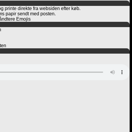
og printe direkte fra websiden efter køb.
rams papir sendt med posten.
håndtere Emojis
n
ften