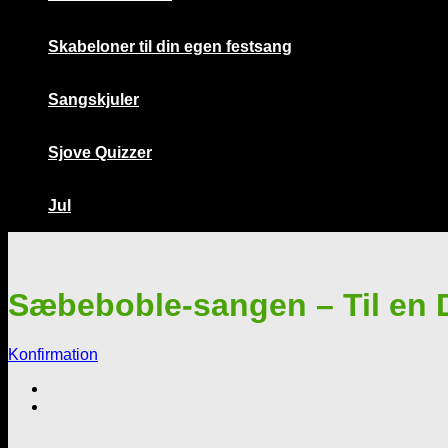
Skabeloner til din egen festsang
Sangskjuler
Sjove Quizzer
Jul
Sæbeboble-sangen – Til en 
Konfirmation