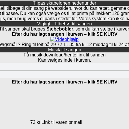
Tilpas skabelonen nedenunder
mail tilbage til din sang på websiden, hvor du kan rettet, gemme 
at tilpasse. Du kan også vælge os til at printe på lækkert 120 g
is, men brug vores cliparts i stedet for. Vores system kan ikke 
Vigtigt - Tilbehør til sangen
Til sangen skal bruges
Sæbebobler
, som du kan vælge i kurve
Efter du har lagt sangen i kurven – klik SE KURV
rgsmål ? Ring til leif på 29 72 11 35 fra kl 12 middag til kl 24 a
Musik til sangen
Få musik download/hente link til sangen
Kan vælges inde i kurven.
Efter du har lagt sangen i kurven – klik SE KURV
72 kr Link til varen pr mail