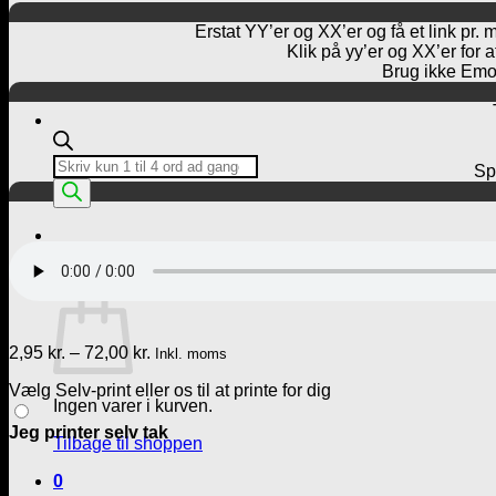
Erstat YY’er og XX’er og få et link pr. 
Klik på yy’er og XX’er for 
Brug ikke Emoj
Products
Spø
search
Kurv /
0,00
kr.
0
Kurv
Prisinterval:
2,95
kr.
–
72,00
kr.
Inkl. moms
2,95 kr.
Vælg Selv-print eller os til at printe for dig
til
Ingen varer i kurven.
72,00 kr.
Jeg printer selv tak
Tilbage til shoppen
0