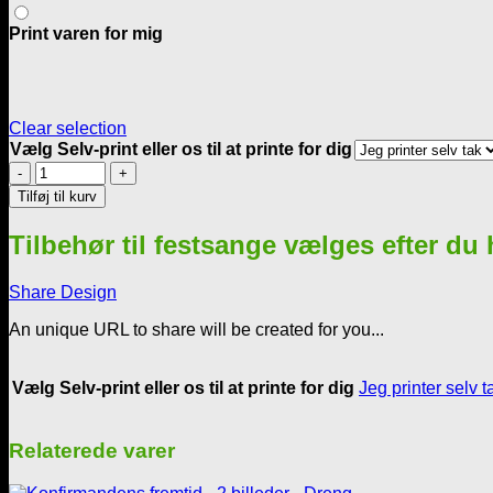
Print varen for mig
Clear selection
Vælg Selv-print eller os til at printe for dig
Sæbeboble-
sangen
Tilføj til kurv
-
Til
Tilbehør til festsange vælges efter du
en
Dreng
antal
Share Design
An unique URL to share will be created for you...
Vælg Selv-print eller os til at printe for dig
Jeg printer selv t
Relaterede varer