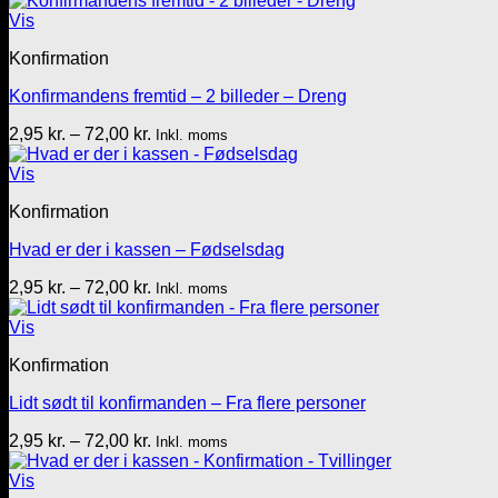
Vis
Konfirmation
Konfirmandens fremtid – 2 billeder – Dreng
Prisinterval:
2,95
kr.
–
72,00
kr.
Inkl. moms
2,95 kr.
til
Vis
72,00 kr.
Konfirmation
Hvad er der i kassen – Fødselsdag
Prisinterval:
2,95
kr.
–
72,00
kr.
Inkl. moms
2,95 kr.
til
Vis
72,00 kr.
Konfirmation
Lidt sødt til konfirmanden – Fra flere personer
Prisinterval:
2,95
kr.
–
72,00
kr.
Inkl. moms
2,95 kr.
til
Vis