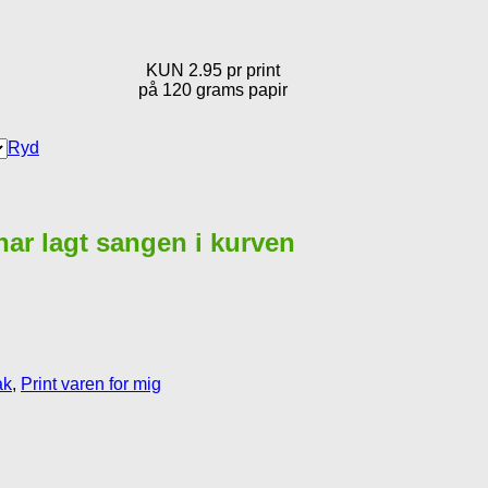
KUN 2.95 pr print
på 120 grams papir
Ryd
 har lagt sangen i kurven
ak
,
Print varen for mig