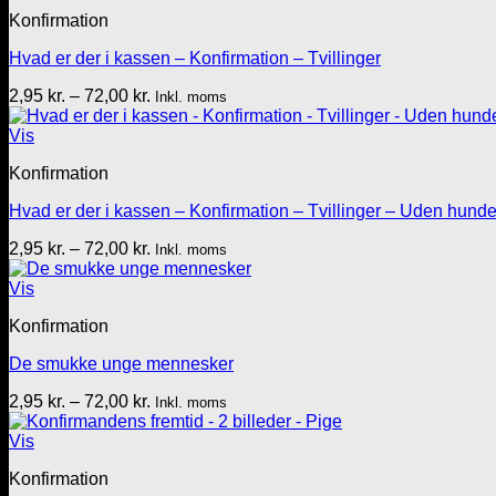
72,00 kr.
Konfirmation
Hvad er der i kassen – Konfirmation – Tvillinger
Prisinterval:
2,95
kr.
–
72,00
kr.
Inkl. moms
2,95 kr.
til
Vis
72,00 kr.
Konfirmation
Hvad er der i kassen – Konfirmation – Tvillinger – Uden hunde
Prisinterval:
2,95
kr.
–
72,00
kr.
Inkl. moms
2,95 kr.
til
Vis
72,00 kr.
Konfirmation
De smukke unge mennesker
Prisinterval:
2,95
kr.
–
72,00
kr.
Inkl. moms
2,95 kr.
til
Vis
72,00 kr.
Konfirmation