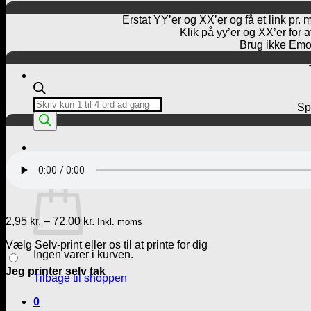
Erstat YY’er og XX’er og få et link pr. 
Klik på yy’er og XX’er for 
Brug ikke Emoj
Products
Spø
search
Kurv /
0,00
kr.
0
Kurv
Prisinterval:
2,95
kr.
–
72,00
kr.
Inkl. moms
2,95 kr.
Vælg Selv-print eller os til at printe for dig
til
Ingen varer i kurven.
72,00 kr.
Jeg printer selv tak
Tilbage til shoppen
0