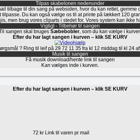
Tilpas skabelonen nedenunder
mail tilbage til din sang på websiden, hvor du kan rettet, gemme 
at tilpasse. Du kan også vælge os til at printe på lækkert 120 g
is, men brug vores cliparts i stedet for. Vores system kan ikke 
Vigtigt - Tilbehør til sangen
Til sangen skal bruges
Sæbebobler
, som du kan vælge i kurve
Efter du har lagt sangen i kurven – klik SE KURV
rgsmål ? Ring til leif på 29 72 11 35 fra kl 12 middag til kl 24 a
Musik til sangen
Få musik download/hente link til sangen
Kan vælges inde i kurven.
Efter du har lagt sangen i kurven – klik SE KURV
72 kr Link til varen pr mail