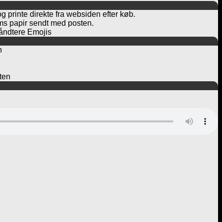
og printe direkte fra websiden efter køb.
rams papir sendt med posten.
håndtere Emojis
n
ften