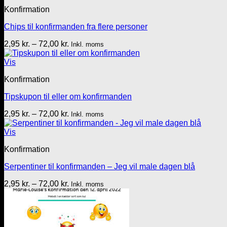
72,00 kr.
Konfirmation
Chips til konfirmanden fra flere personer
Prisinterval:
2,95
kr.
–
72,00
kr.
Inkl. moms
2,95 kr.
til
Vis
72,00 kr.
Konfirmation
Tipskupon til eller om konfirmanden
Prisinterval:
2,95
kr.
–
72,00
kr.
Inkl. moms
2,95 kr.
til
Vis
72,00 kr.
Konfirmation
Serpentiner til konfirmanden – Jeg vil male dagen blå
Prisinterval:
2,95
kr.
–
72,00
kr.
Inkl. moms
2,95 kr.
til
72,00 kr.