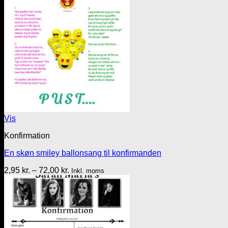
Vis
Konfirmation
En skøn smiley ballonsang til konfirmanden
Prisinterval:
2,95
kr.
–
72,00
kr.
Inkl. moms
2,95 kr.
til
72,00 kr.