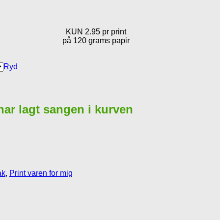
KUN 2.95 pr print
på 120 grams papir
Ryd
 har lagt sangen i kurven
ak
,
Print varen for mig