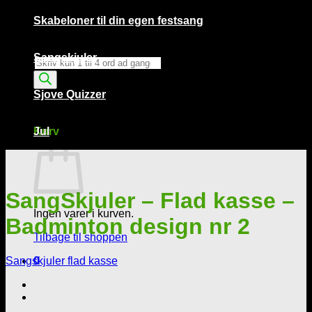
Skabeloner til din egen festsang
Sangskjuler
Products
search
Sjove Quizzer
Kurv /
0,00
kr.
0
Kurv
Jul
SangSkjuler – Flad kasse –
Ingen varer i kurven.
Badminton design nr 2
Tilbage til shoppen
Sangskjuler flad kasse
0