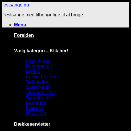
Fortsæt
festsange.nu
til
Festsange med tilbehør lige til at bruge
indhold
Menu
Forsiden
Vælg kategori – Klik her!
Fødselsdag
Konfirmation
Bryllup
Kobberbryllup
Sølvbryllup
Guldbryllup
Studenter-fest
Svendegilde
Barnedåb
Kæledyr
Menu kort
Dækkeservietter