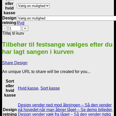
eller
hvid
kasse
Design
retning
Ryd
SangSkjuler
-
Tilføj til kurv
Flad
kasse
Tilbehør til festsange vælges efter du
-
har lagt sangen i kurven
Badminton
design
nr
Share Design
2
antal
An unique URL to share will be created for you...
Sort
eller
Hvid kasse
,
Sort kasse
hvid
kasse
Design vender ned mod åbningen – Så den vender
Design
på hovedet når man åbner låget – Se demo billeder
,
retning
Design vender væk fra låget – Så den vender rigtig