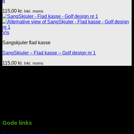
6
115,00
kr.
Inkl. moms
Vis
Sangskjuler flad kasse
SangSkjuler – Flad kasse – Golf design nr 1
115,00
kr.
Inkl. moms
Tekst & lyd/Leif Nielsen
Sprogøvej 70
6710 Esbjerg V
Telefon: 29 72 11 35
Mail: Mail@tekstoglyd.dk
cvr nr: 32130836
Danske bank
Regnr.: 4645 Kontonr.: 10477107
-----------------------------------------------------------
Gode links