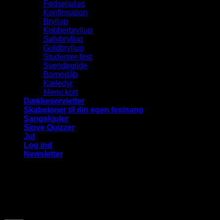
Fødselsdag
Konfirmation
Bryllup
Kobberbryllup
Sølvbryllup
Guldbryllup
Studenter-fest
Svendegilde
Barnedåb
Kæledyr
Menu kort
Dækkeservietter
Skabeloner til din egen festsang
Sangskjuler
Sjove Quizzer
Jul
Log ind
Newsletter
Vi bruger cookies på vores hjemmeside for at give dig den
mest relevante oplevelse ved at huske dine præferencer og
gentagne besøg. Ved at klikke på "Accepter alle", giver du
samtykke til brugen af ​​ALLE cookies.
Cookie Settings
Accepter alle