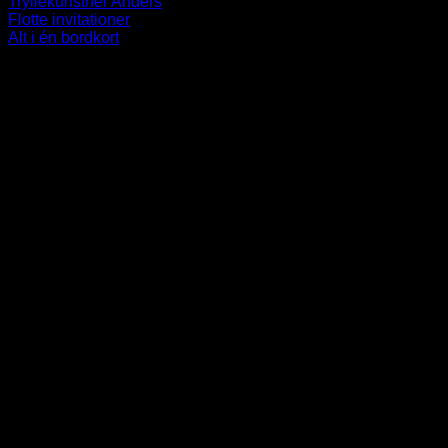
Tryllekunstner Anders
Flotte invitationer
Alt i én bordkort
-----------------------------------------------------------
V
P