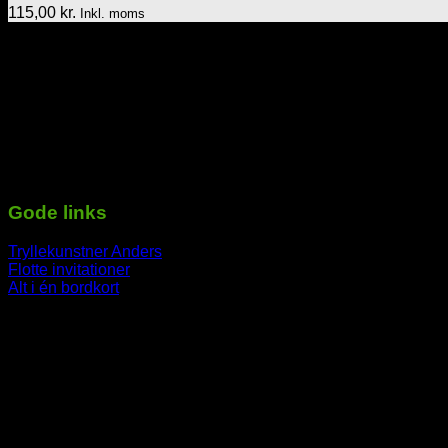
115,00
kr.
Inkl. moms
Tekst & lyd/Leif Nielsen
Sprogøvej 70
6710 Esbjerg V
Telefon: 29 72 11 35
Mail: Mail@tekstoglyd.dk
cvr nr: 32130836
Danske bank
Regnr.: 4645 Kontonr.: 10477107
-----------------------------------------------------------
Gode links
Tryllekunstner Anders
Flotte invitationer
Alt i én bordkort
-----------------------------------------------------------