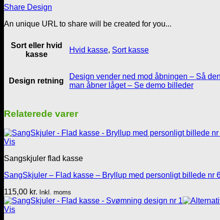
og
Share Design
Konfetti
nr
An unique URL to share will be created for you...
4
antal
Sort eller hvid
Hvid kasse
,
Sort kasse
kasse
Design vender ned mod åbningen – Så den 
Design retning
man åbner låget – Se demo billeder
Relaterede varer
Vis
Sangskjuler flad kasse
SangSkjuler – Flad kasse – Bryllup med personligt billede nr 
115,00
kr.
Inkl. moms
Vis