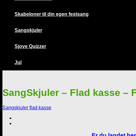
Skabeloner til din egen festsang
Sangskjuler
Sjove Quizzer
Jul
SangSkjuler – Flad kasse – F
Sangskjuler flad kasse
Er du landet her