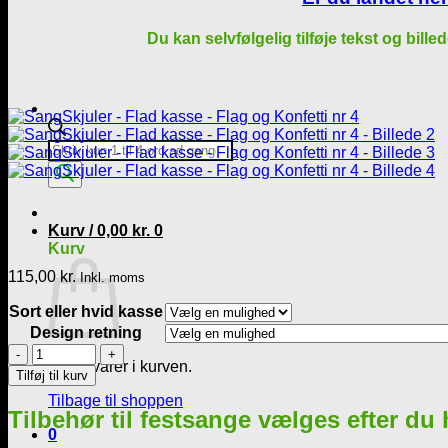
Du kan selvfølgelig tilføje tekst og bille
Products
search
Kurv /
0,00
kr.
0
Kurv
115,00
kr.
Inkl. moms
Sort eller hvid kasse
Design retning
SangSkjuler
Ingen varer i kurven.
-
Tilføj til kurv
Flad
Tilbage til shoppen
kasse
Tilbehør til festsange vælges efter du
-
0
Flag