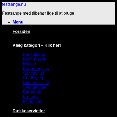
Fortsæt
festsange.nu
til
Festsange med tilbehør lige til at bruge
indhold
Menu
Forsiden
Vælg kategori – Klik her!
Fødselsdag
Konfirmation
Bryllup
Kobberbryllup
Sølvbryllup
Guldbryllup
Studenter-fest
Svendegilde
Barnedåb
Kæledyr
Menu kort
Dækkeservietter