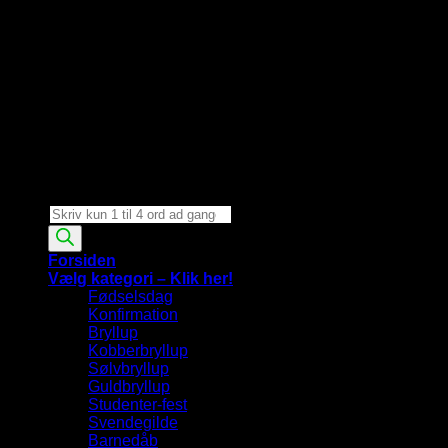
Products
search
Forsiden
Vælg kategori – Klik her!
Fødselsdag
Konfirmation
Bryllup
Kobberbryllup
Sølvbryllup
Guldbryllup
Studenter-fest
Svendegilde
Barnedåb