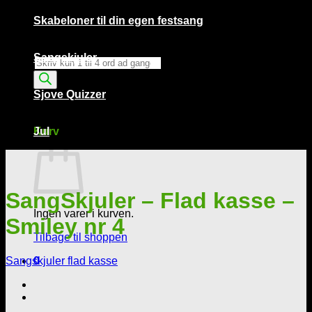
Skabeloner til din egen festsang
Sangskjuler
Products
search
Sjove Quizzer
Kurv /
0,00
kr.
0
Kurv
Jul
SangSkjuler – Flad kasse –
Ingen varer i kurven.
Smiley nr 4
Tilbage til shoppen
Sangskjuler flad kasse
0