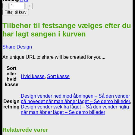
SangSkjuler
-
Tilføj til kurv
Flad
kasse
Tilbehør til festsange vælges efter du
-
Smiley
har lagt sangen i kurven
nr
4
Share Design
antal
An unique URL to share will be created for you...
Sort
eller
Hvid kasse
,
Sort kasse
hvid
kasse
Design vender ned mod åbningen – Så den vender
Design
på hovedet når man åbner låget – Se demo billeder
,
retning
Design vender væk fra låget – Så den vender rigtig
når man åbner låget – Se demo billeder
Relaterede varer