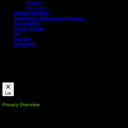
Kæledyr
Menu kort
Dækkeservietter
Skabeloner til din egen festsang
Sangskjuler
Sjove Quizzer
Jul
Log ind
Newsletter
Vi bruger cookies på vores hjemmeside for at give dig den
mest relevante oplevelse ved at huske dine præferencer og
gentagne besøg. Ved at klikke på "Accepter alle", giver du
samtykke til brugen af ​​ALLE cookies.
Cookie Settings
Accepter alle
Luk
Privacy Overview
This website uses cookies to improve your experience while
you navigate through the website. Out of these, the cookies
that are categorized as necessary are stored on your browser