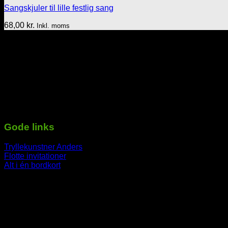
Sangskjuler til lille festlig sang
68,00
kr.
Inkl. moms
Tekst & lyd/Leif Nielsen
Sprogøvej 70
6710 Esbjerg V
Telefon: 29 72 11 35
Mail: Mail@tekstoglyd.dk
cvr nr: 32130836
Danske bank
Regnr.: 4645 Kontonr.: 10477107
-----------------------------------------------------------
Gode links
Tryllekunstner Anders
Flotte invitationer
Alt i én bordkort
-----------------------------------------------------------