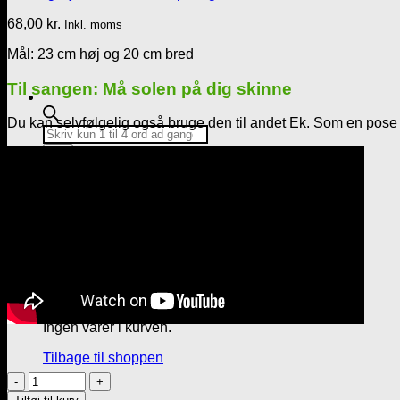
68,00
kr.
Inkl. moms
Mål: 23 cm høj og 20 cm bred
Til sangen: Må solen på dig skinne
Du kan selvfølgelig også bruge den til andet Ek. Som en pose
Products
search
Kurv /
0,00
kr.
0
Kurv
Ingen varer i kurven.
Tilbage til shoppen
Sangskjuler
0
til