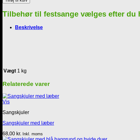
Tilføj til kurv
Må
solen
Tilbehør til festsange vælges efter du
på
dig
skinne
Beskrivelse
antal
Vægt
1 kg
Relaterede varer
Vis
Sangskjuler
Sangskjuler med læber
68,00
kr.
Inkl. moms