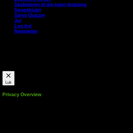
Skabeloner til din egen festsang
Sangskjuler
Sjove Quizzer
Jul
Log ind
Newsletter
Vi bruger cookies på vores hjemmeside for at give dig den
mest relevante oplevelse ved at huske dine præferencer og
gentagne besøg. Ved at klikke på "Accepter alle", giver du
samtykke til brugen af ​​ALLE cookies.
Cookie Settings
Accepter alle
Luk
Privacy Overview
This website uses cookies to improve your experience while
you navigate through the website. Out of these, the cookies
that are categorized as necessary are stored on your browser
as they are essential for the working of basic functionalities of
the website. We also use third-party cookies that help us
analyze and understand how you use this website. These