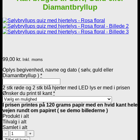
Diamantbryllup
99,00
kr.
Inkl. moms
Oplys begivenhed, navne og dato ( sølv, guld eller
Diamantbryllup )
*
2 stk røde og 2 stk blå hjerter med LED lys er med i prisen
Ønsker du print til kant
*
I prisen printes på 120 grams papir med en hvid kant hele
vejen rundt om papiret ( se demo billederne )
Produkt i alt
Tilvalg i alt
Samlet i alt
Sølvbryllups
quiz