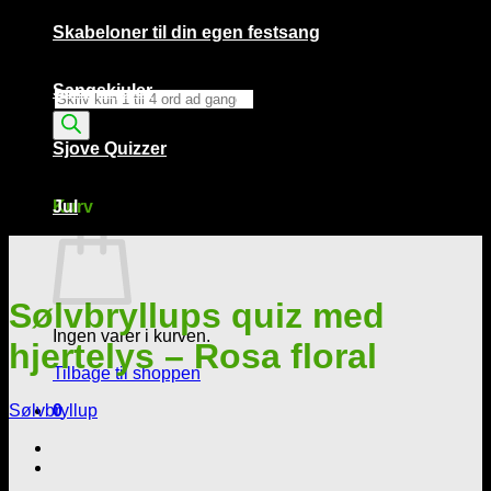
Skabeloner til din egen festsang
Sangskjuler
Products
search
Sjove Quizzer
Kurv /
0,00
kr.
0
Kurv
Jul
Sølvbryllups quiz med
Ingen varer i kurven.
hjertelys – Rosa floral
Tilbage til shoppen
Sølvbryllup
0