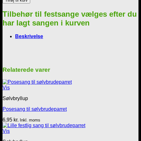
Tilføj til kurv
med
hjertelys
Tilbehør til festsange vælges efter du
-
Rosa
har lagt sangen i kurven
floral
antal
Beskrivelse
Relaterede varer
Vis
Sølvbryllup
Posesang til sølvbrudeparret
6,95
kr.
Inkl. moms
Vis