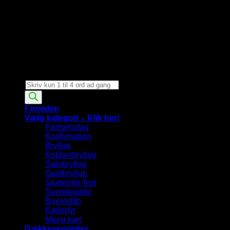
Products
search
Forsiden
Vælg kategori – Klik her!
Fødselsdag
Konfirmation
Bryllup
Kobberbryllup
Sølvbryllup
Guldbryllup
Studenter-fest
Svendegilde
Barnedåb
Kæledyr
Menu kort
Dækkeservietter