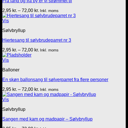
Fra land og fra by er vi strømmet til
Prisinterval:
2,95
kr.
–
72,00
kr.
Inkl. moms
2,95 kr.
til
Vis
72,00 kr.
Sølvbryllup
Hjertesang til sølvbrudeparret nr 3
Prisinterval:
2,95
kr.
–
72,00
kr.
Inkl. moms
2,95 kr.
til
Vis
72,00 kr.
Balloner
En skøn ballonsang til sølverparret fra flere personer
Prisinterval:
2,95
kr.
–
72,00
kr.
Inkl. moms
2,95 kr.
til
Vis
72,00 kr.
Sølvbryllup
Sangen med kam og madpapir – Sølvbryllup