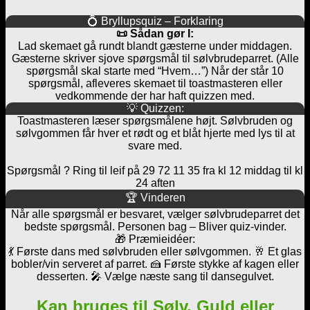
💍 Bryllupsquiz – Forklaring
📜 Sådan gør I:
Lad skemaet gå rundt blandt gæsterne under middagen.
Gæsterne skriver sjove spørgsmål til sølvbrudeparret. (Alle
spørgsmål skal starte med “Hvem…”) Når der står 10
spørgsmål, afleveres skemaet til toastmasteren eller
vedkommende der har haft quizzen med.
💡 Quizzen:
Toastmasteren læser spørgsmålene højt. Sølvbruden og
sølvgommen får hver et rødt og et blåt hjerte med lys til at
svare med.
Spørgsmål ? Ring til leif på 29 72 11 35 fra kl 12 middag til kl
24 aften
🏆 Vinderen
Når alle spørgsmål er besvaret, vælger sølvbrudeparret det
bedste spørgsmål. Personen bag – Bliver quiz-vinder.
🎁 Præmieidéer:
💃 Første dans med sølvbruden eller sølvgommen. 🥂 Et glas
bobler/vin serveret af parret. 🍰 Første stykke af kagen eller
desserten. 🎤 Vælge næste sang til dansegulvet.
Kan bruges til Sølv, Guld eller