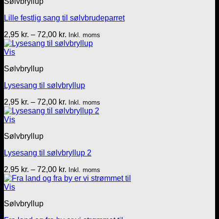
Sølvbryllup
Lille festlig sang til sølvbrudeparret
Prisinterval:
2,95
kr.
–
72,00
kr.
Inkl. moms
2,95 kr.
til
Vis
72,00 kr.
Sølvbryllup
Lysesang til sølvbryllup
Prisinterval:
2,95
kr.
–
72,00
kr.
Inkl. moms
2,95 kr.
til
Vis
72,00 kr.
Sølvbryllup
Lysesang til sølvbryllup 2
Prisinterval:
2,95
kr.
–
72,00
kr.
Inkl. moms
2,95 kr.
til
Vis
72,00 kr.
Sølvbryllup