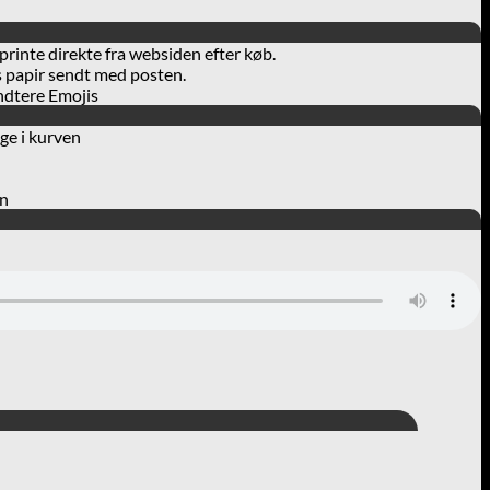
 printe direkte fra websiden efter køb.
ms papir sendt med posten.
åndtere Emojis
ge i kurven
en