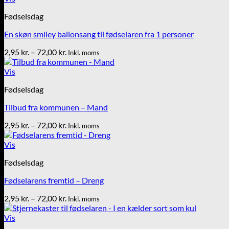
72,00 kr.
Fødselsdag
En skøn smiley ballonsang til fødselaren fra 1 personer
Prisinterval:
2,95
kr.
–
72,00
kr.
Inkl. moms
2,95 kr.
til
Vis
72,00 kr.
Fødselsdag
Tilbud fra kommunen – Mand
Prisinterval:
2,95
kr.
–
72,00
kr.
Inkl. moms
2,95 kr.
til
Vis
72,00 kr.
Fødselsdag
Fødselarens fremtid – Dreng
Prisinterval:
2,95
kr.
–
72,00
kr.
Inkl. moms
2,95 kr.
til
Vis
72,00 kr.