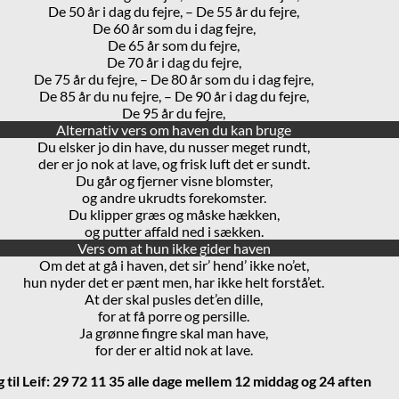
De 50 år i dag du fejre, – De 55 år du fejre,
De 60 år som du i dag fejre,
De 65 år som du fejre,
De 70 år i dag du fejre,
De 75 år du fejre, – De 80 år som du i dag fejre,
De 85 år du nu fejre, – De 90 år i dag du fejre,
De 95 år du fejre,
Alternativ vers om haven du kan bruge
Du elsker jo din have, du nusser meget rundt,
der er jo nok at lave, og frisk luft det er sundt.
Du går og fjerner visne blomster,
og andre ukrudts forekomster.
Du klipper græs og måske hækken,
og putter affald ned i sækken.
Vers om at hun ikke gider haven
Om det at gå i haven, det sir’ hend’ ikke no’et,
hun nyder det er pænt men, har ikke helt forstå’et.
At der skal pusles det’en dille,
for at få porre og persille.
Ja grønne fingre skal man have,
for der er altid nok at lave.
g til Leif: 29 72 11 35 alle dage mellem 12 middag og 24 aften