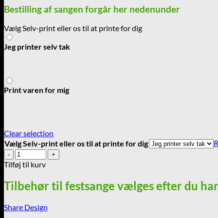
Bestilling af sangen forgår her nedenunder
Vælg Selv-print eller os til at printe for dig
Jeg printer selv tak
Print varen for mig
Clear selection
R
Vælg Selv-print eller os til at printe for dig
Hun
er
Tilføj til kurv
glad
for
Tilbehør til festsange vælges efter du ha
haven
og
Share Design
er
god