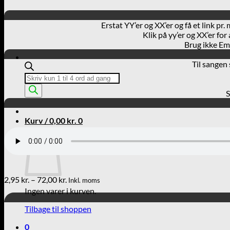
Erstat YY’er og XX’er og få et link pr
Klik på yy’er og XX’er fo
Brug ikke Emo
Til sangen
Products
search
S
Kurv /
0,00
kr.
0
Kurv
Prisinterval:
2,95
kr.
–
72,00
kr.
Inkl. moms
2,95 kr.
Ingen varer i kurven.
til
72,00 kr.
Tilbage til shoppen
0