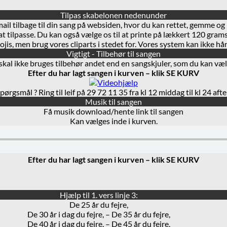
Tilpas skabelonen nedenunder
. mail tilbage til din sang på websiden, hvor du kan rettet, gemme og
r at tilpasse. Du kan også vælge os til at printe på lækkert 120 gra
jis, men brug vores cliparts i stedet for. Vores system kan ikke h
Vigtigt - Tilbehør til sangen
 skal ikke bruges tilbehør andet end en sangskjuler, som du kan væl
Efter du har lagt sangen i kurven – klik SE KURV
pørgsmål ? Ring til leif på 29 72 11 35 fra kl 12 middag til kl 24 aft
Musik til sangen
Få musik download/hente link til sangen
Kan vælges inde i kurven.
Efter du har lagt sangen i kurven – klik SE KURV
Hjælp til 1. vers linje 3:
De 25 år du fejre,
De 30 år i dag du fejre, – De 35 år du fejre,
De 40 år i dag du fejre, – De 45 år du fejre,