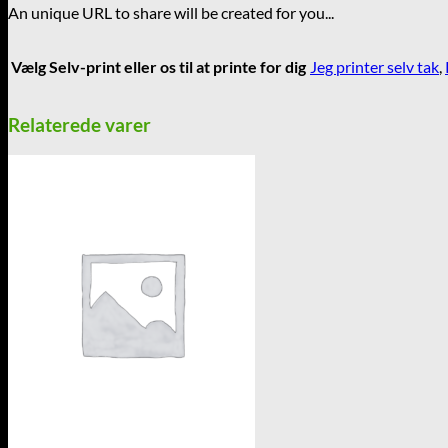
An unique URL to share will be created for you...
til
at
opvarte
Vælg Selv-print eller os til at printe for dig
Jeg printer selv tak
,
sine
gæster
antal
Relaterede varer