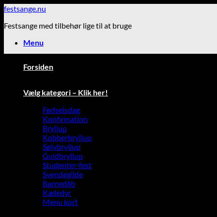
Fortsæt
festsange.nu
til
Festsange med tilbehør lige til at bruge
indhold
Menu
Forsiden
Vælg kategori – Klik her!
Fødselsdag
Konfirmation
Bryllup
Kobberbryllup
Sølvbryllup
Guldbryllup
Studenter-fest
Svendegilde
Barnedåb
Kæledyr
Menu kort