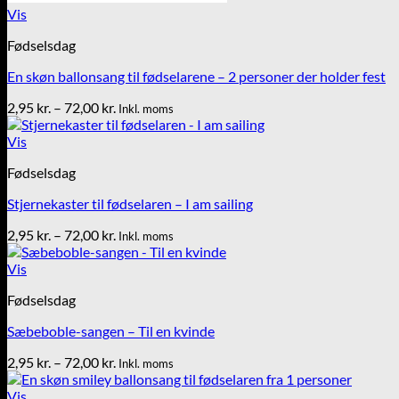
Vis
Fødselsdag
En skøn ballonsang til fødselarene – 2 personer der holder fest
Prisinterval:
2,95
kr.
–
72,00
kr.
Inkl. moms
2,95 kr.
til
Vis
72,00 kr.
Fødselsdag
Stjernekaster til fødselaren – I am sailing
Prisinterval:
2,95
kr.
–
72,00
kr.
Inkl. moms
2,95 kr.
til
Vis
72,00 kr.
Fødselsdag
Sæbeboble-sangen – Til en kvinde
Prisinterval:
2,95
kr.
–
72,00
kr.
Inkl. moms
2,95 kr.
til
Vis