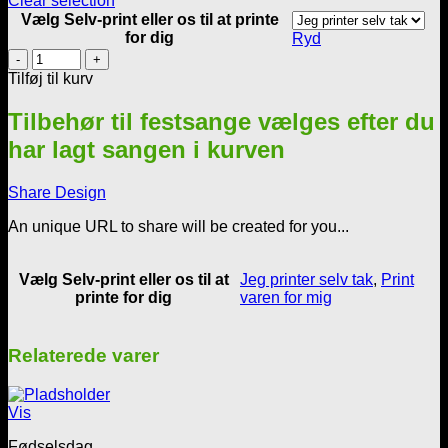
Clear selection
Vælg Selv-print eller os til at printe
for dig
Ryd
Han
er
Tilføj til kurv
glad
for
Tilbehør til festsange vælges efter du
haven
har lagt sangen i kurven
og
er
god
Share Design
til
at
An unique URL to share will be created for you...
opvarte
sine
gæster
Vælg Selv-print eller os til at
Jeg printer selv tak
,
Print
antal
printe for dig
varen for mig
Relaterede varer
Vis
Fødselsdag