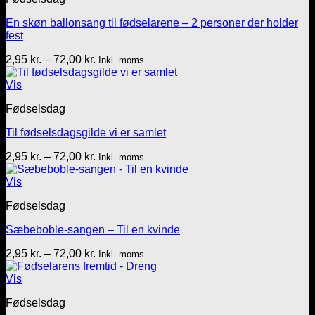
En skøn ballonsang til fødselarene – 2 personer der holder
fest
Prisinterval:
2,95
kr.
–
72,00
kr.
Inkl. moms
2,95 kr.
til
Vis
72,00 kr.
Fødselsdag
Til fødselsdagsgilde vi er samlet
Prisinterval:
2,95
kr.
–
72,00
kr.
Inkl. moms
2,95 kr.
til
Vis
72,00 kr.
Fødselsdag
Sæbeboble-sangen – Til en kvinde
Prisinterval:
2,95
kr.
–
72,00
kr.
Inkl. moms
2,95 kr.
til
Vis
72,00 kr.
Fødselsdag