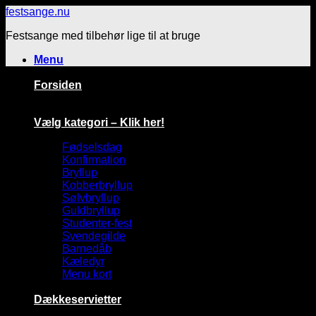
Fortsæt
festsange.nu
til
Festsange med tilbehør lige til at bruge
indhold
Menu
Forsiden
Vælg kategori – Klik her!
Fødselsdag
Konfirmation
Bryllup
Kobberbryllup
Sølvbryllup
Guldbryllup
Studenter-fest
Svendegilde
Barnedåb
Kæledyr
Menu kort
Dækkeservietter