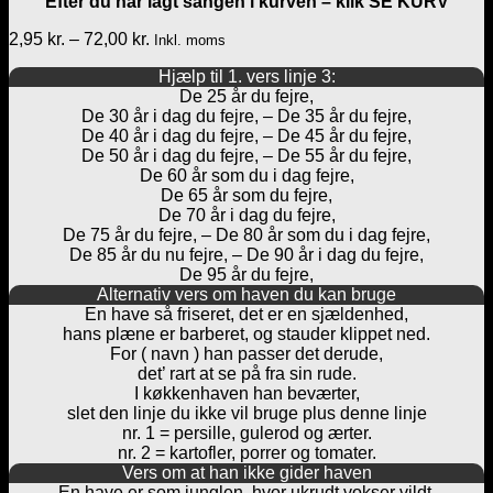
Efter du har lagt sangen i kurven – klik SE KURV
Prisinterval:
2,95
kr.
–
72,00
kr.
Inkl. moms
2,95 kr.
Hjælp til 1. vers linje 3:
til
De 25 år du fejre,
72,00 kr.
De 30 år i dag du fejre, – De 35 år du fejre,
De 40 år i dag du fejre, – De 45 år du fejre,
De 50 år i dag du fejre, – De 55 år du fejre,
De 60 år som du i dag fejre,
De 65 år som du fejre,
De 70 år i dag du fejre,
De 75 år du fejre, – De 80 år som du i dag fejre,
De 85 år du nu fejre, – De 90 år i dag du fejre,
De 95 år du fejre,
Alternativ vers om haven du kan bruge
En have så friseret, det er en sjældenhed,
hans plæne er barberet, og stauder klippet ned.
For ( navn ) han passer det derude,
det’ rart at se på fra sin rude.
I køkkenhaven han beværter,
slet den linje du ikke vil bruge plus denne linje
nr. 1 = persille, gulerod og ærter.
nr. 2 = kartofler, porrer og tomater.
Vers om at han ikke gider haven
En have er som junglen, hvor ukrudt vokser vildt,