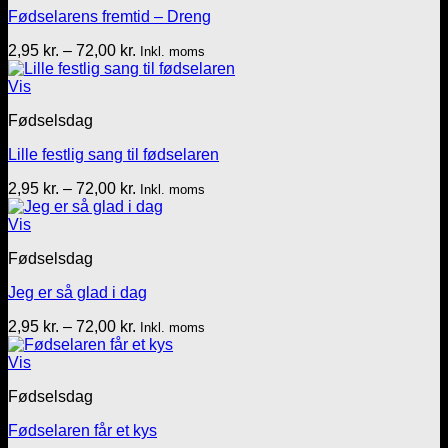
Fødselarens fremtid – Dreng
Prisinterval:
2,95
kr.
–
72,00
kr.
Inkl. moms
2,95 kr.
til
Vis
72,00 kr.
Fødselsdag
Lille festlig sang til fødselaren
Prisinterval:
2,95
kr.
–
72,00
kr.
Inkl. moms
2,95 kr.
til
Vis
72,00 kr.
Fødselsdag
Jeg er så glad i dag
Prisinterval:
2,95
kr.
–
72,00
kr.
Inkl. moms
2,95 kr.
til
Vis
72,00 kr.
Fødselsdag
Fødselaren får et kys