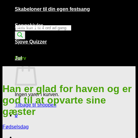
Skabeloner til din egen festsang
Sangskjuler
Products
search
Sjove Quizzer
Kurv /
0,00
kr.
0
Kurv
Jul
Han er glad for haven og er
Ingen varer i kurven.
god til at opvarte sine
Tilbage til shoppen
gæster
0
Fødselsdag