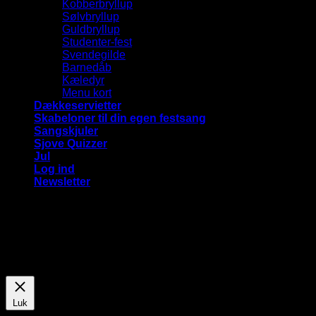
Kobberbryllup
Sølvbryllup
Guldbryllup
Studenter-fest
Svendegilde
Barnedåb
Kæledyr
Menu kort
Dækkeservietter
Skabeloner til din egen festsang
Sangskjuler
Sjove Quizzer
Jul
Log ind
Newsletter
Vi bruger cookies på vores hjemmeside for at give dig den
mest relevante oplevelse ved at huske dine præferencer og
gentagne besøg. Ved at klikke på "Accepter alle", giver du
samtykke til brugen af ​​ALLE cookies.
Cookie Settings
Accepter alle
Luk