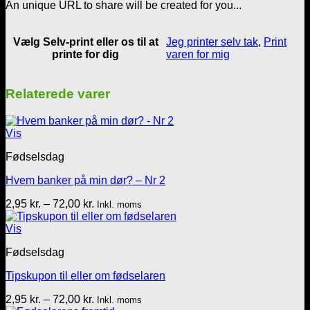
An unique URL to share will be created for you...
Vælg Selv-print eller os til at
Jeg printer selv tak
,
Print
printe for dig
varen for mig
Relaterede varer
Vis
Fødselsdag
Hvem banker på min dør? – Nr 2
Prisinterval:
2,95
kr.
–
72,00
kr.
Inkl. moms
2,95 kr.
til
Vis
72,00 kr.
Fødselsdag
Tipskupon til eller om fødselaren
Prisinterval:
2,95
kr.
–
72,00
kr.
Inkl. moms