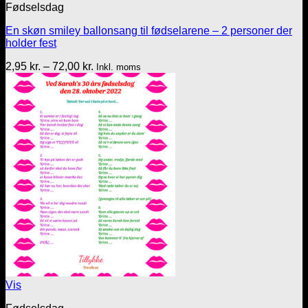
Fødselsdag
En skøn smiley ballonsang til fødselarene – 2 personer der
holder fest
Prisinterval:
2,95
kr.
–
72,00
kr.
Inkl. moms
2,95 kr.
til
72,00 kr.
Vis