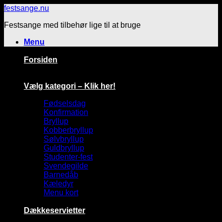
Fortsæt
festsange.nu
til
Festsange med tilbehør lige til at bruge
indhold
Menu
Forsiden
Vælg kategori – Klik her!
Fødselsdag
Konfirmation
Bryllup
Kobberbryllup
Sølvbryllup
Guldbryllup
Studenter-fest
Svendegilde
Barnedåb
Kæledyr
Menu kort
Dækkeservietter