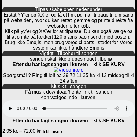
Tilpas skabelonen nedenunder
Erstat YY’er og XX’er og få et link pr. mail tilbage til din sang
på websiden, hvor du kan rettet, gemme og printe direkte fra
websiden efter køb.
Klik på yy’er og XX’er for at tilpasse. Du kan også vælge os
til at printe på lækkert 120 grams papir sendt med posten.
Brug ikke Emojis, men brug vores cliparts i stedet for. Vores
system kan ikke håndtere Emojis
Vigtigt - Tilbehør til sangen
Til sangen skal ikke bruges noget tilbehør
Efter du har lagt sangen i kurven – klik SE KURV
Spørgsmål ? Ring til leif på 29 72 11 35 fra kl 12 middag til kl
24 aften
Musik til sangen
Få musik download/hente link til sangen
Kan vælges inde i kurven.
Efter du har lagt sangen i kurven – klik SE KURV
Prisinterval:
2,95
kr.
–
72,00
kr.
Inkl. moms
2,95 kr.