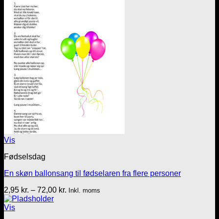
til
72,00 kr.
Vis
Fødselsdag
En skøn ballonsang til fødselaren fra flere personer
Prisinterval:
2,95
kr.
–
72,00
kr.
Inkl. moms
2,95 kr.
til
Vis
72,00 kr.