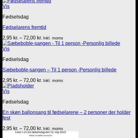
2,95 kr.
til
Vis
72,00 kr.
Fødselsdag
Fødselarens fremtid
Prisinterval:
2,95
kr.
–
72,00
kr.
Inkl. moms
2,95 kr.
til
Vis
72,00 kr.
Fødselsdag
Sæbeboble-sangen – Til 1 person -Personlig billede
Prisinterval:
2,95
kr.
–
72,00
kr.
Inkl. moms
2,95 kr.
til
Vis
72,00 kr.
Fødselsdag
En skøn ballonsang til fødselarene – 2 personer der holder
fest
Prisinterval:
2,95
kr.
–
72,00
kr.
Inkl. moms
2,95 kr.