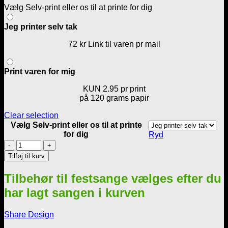
Vælg Selv-print eller os til at printe for dig
til
72,00 kr.
Jeg printer selv tak
72 kr Link til varen pr mail
Print varen for mig
KUN 2.95 pr print
på 120 grams papir
Clear selection
Vælg Selv-print eller os til at printe
for dig
Ryd
Omba
–
Tilføj til kurv
omba
–
Tilbehør til festsange vælges efter du
omba
iiih
har lagt sangen i kurven
-
Mand
Share Design
antal