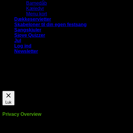
Barnedåb
Kæledyr
Menu kort
Dækkeservietter
Skabeloner til din egen festsang
Sangskjuler
Sjove Quizzer
Jul
Log ind
Newsletter
Vi bruger cookies på vores hjemmeside for at give dig den
mest relevante oplevelse ved at huske dine præferencer og
gentagne besøg. Ved at klikke på "Accepter alle", giver du
samtykke til brugen af ​​ALLE cookies.
Cookie Settings
Accepter alle
Luk
Privacy Overview
This website uses cookies to improve your experience while
you navigate through the website. Out of these, the cookies