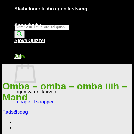
Skabeloner til din egen festsang
Sangskjuler
Products
search
Sjove Quizzer
Kurv /
0,00
kr.
0
Kurv
Jul
Omba – omba – omba iiih –
Ingen varer i kurven.
Mand
Tilbage til shoppen
Fødselsdag
0