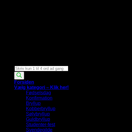
Products
search
Forsiden
Vælg kategori – Klik her!
Fødselsdag
Konfirmation
Bryllup
Kobberbryllup
Sølvbryllup
Guldbryllup
Studenter-fest
Svendegilde