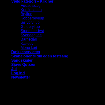
Vælg kategori – Klik her!
Fødselsdag
Konfirmation
Bryllup
Kobberbryllup
Sølvbryllup
Guldbryllup
Studenter-fest
Svendegilde
Barnedåb
Kæledyr
Menu kort
Dækkeservietter
Skabeloner til din egen festsang
Sangskjuler
Sjove Quizzer
Jul
Log ind
Newsletter
Vi bruger cookies på vores hjemmeside for at give dig den
mest relevante oplevelse ved at huske dine præferencer og
gentagne besøg. Ved at klikke på "Accepter alle", giver du
samtykke til brugen af ​​ALLE cookies.