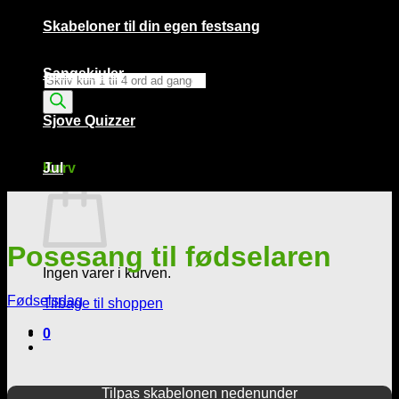
Skabeloner til din egen festsang
Sangskjuler
Products
search
Sjove Quizzer
Kurv /
0,00
kr.
0
Kurv
Jul
Posesang til fødselaren
Ingen varer i kurven.
Fødselsdag
Tilbage til shoppen
0
Tilpas skabelonen nedenunder