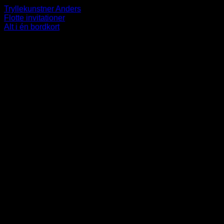
Tryllekunstner Anders
Flotte invitationer
Alt i én bordkort
-----------------------------------------------------------
V
P