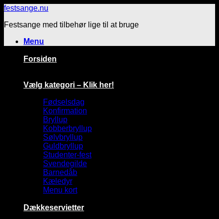
Fortsæt
festsange.nu
til
Festsange med tilbehør lige til at bruge
indhold
Menu
Forsiden
Vælg kategori – Klik her!
Fødselsdag
Konfirmation
Bryllup
Kobberbryllup
Sølvbryllup
Guldbryllup
Studenter-fest
Svendegilde
Barnedåb
Kæledyr
Menu kort
Dækkeservietter