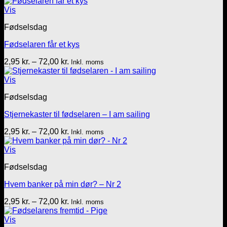
2,95 kr.
til
Vis
72,00 kr.
Fødselsdag
Fødselaren får et kys
Prisinterval:
2,95
kr.
–
72,00
kr.
Inkl. moms
2,95 kr.
til
Vis
72,00 kr.
Fødselsdag
Stjernekaster til fødselaren – I am sailing
Prisinterval:
2,95
kr.
–
72,00
kr.
Inkl. moms
2,95 kr.
til
Vis
72,00 kr.
Fødselsdag
Hvem banker på min dør? – Nr 2
Prisinterval:
2,95
kr.
–
72,00
kr.
Inkl. moms
2,95 kr.
til
Vis