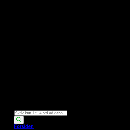
Products
search
Forsiden