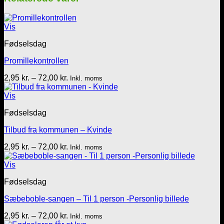
Vis
Fødselsdag
Promillekontrollen
Prisinterval:
2,95
kr.
–
72,00
kr.
Inkl. moms
2,95 kr.
til
Vis
72,00 kr.
Fødselsdag
Tilbud fra kommunen – Kvinde
Prisinterval:
2,95
kr.
–
72,00
kr.
Inkl. moms
2,95 kr.
til
Vis
72,00 kr.
Fødselsdag
Sæbeboble-sangen – Til 1 person -Personlig billede
Prisinterval:
2,95
kr.
–
72,00
kr.
Inkl. moms