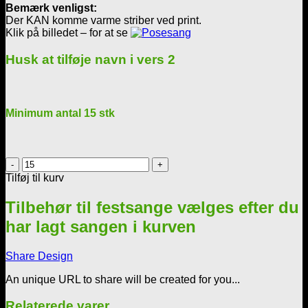
Bemærk venligst:
Der KAN komme varme striber ved print.
Klik på billedet – for at se
Husk at tilføje navn i vers 2
Minimum antal 15 stk
Posesang
til
Tilføj til kurv
fødselaren
antal
Tilbehør til festsange vælges efter du
har lagt sangen i kurven
Share Design
An unique URL to share will be created for you...
Relaterede varer