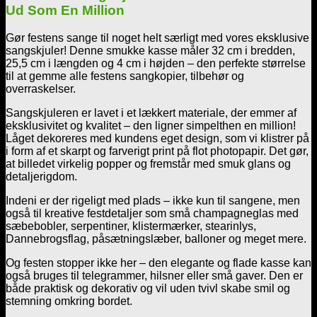
Ud Som En Million
Gør festens sange til noget helt særligt med vores eksklusive
sangskjuler! Denne smukke kasse måler 32 cm i bredden,
25,5 cm i længden og 4 cm i højden – den perfekte størrelse
til at gemme alle festens sangkopier, tilbehør og
overraskelser.
Sangskjuleren er lavet i et lækkert materiale, der emmer af
eksklusivitet og kvalitet – den ligner simpelthen en million!
Låget dekoreres med kundens eget design, som vi klistrer på
i form af et skarpt og farverigt print på flot photopapir. Det gør,
at billedet virkelig popper og fremstår med smuk glans og
detaljerigdom.
Indeni er der rigeligt med plads – ikke kun til sangene, men
også til kreative festdetaljer som små champagneglas med
sæbebobler, serpentiner, klistermærker, stearinlys,
Dannebrogsflag, påsætningslæber, balloner og meget mere.
Og festen stopper ikke her – den elegante og flade kasse kan
også bruges til telegrammer, hilsner eller små gaver. Den er
både praktisk og dekorativ og vil uden tvivl skabe smil og
stemning omkring bordet.