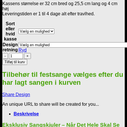
Kassens størrelse er 32 cm bred og 25,5 cm lang og 4 cm
høj
Leveringstiden er 1 til 4 dage alt efter travlhed.
Sort
eller
hvid
kasse
Design
retning
Ryd
SangSkjuler
-
Tilføj til kurv
Flad
kasse
Tilbehør til festsange vælges efter du
-
Smiley
har lagt sangen i kurven
nr
8
Share Design
antal
An unique URL to share will be created for you...
Beskrivelse
Eksklusiv Sangskjuler – Når Det Hele Skal Se