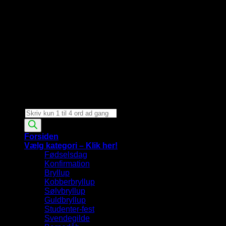
Products
search
Forsiden
Vælg kategori – Klik her!
Fødselsdag
Konfirmation
Bryllup
Kobberbryllup
Sølvbryllup
Guldbryllup
Studenter-fest
Svendegilde