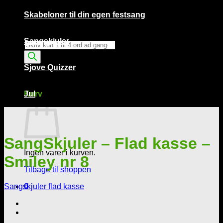
Skabeloner til din egen festsang
Sangskjuler
Products
search
Sjove Quizzer
Kurv /
0,00
kr.
0
Kurv
Jul
SangSkjuler – Flad kasse –
Ingen varer i kurven.
Smiley nr 8
Tilbage til shoppen
Sangskjuler flad kasse
0