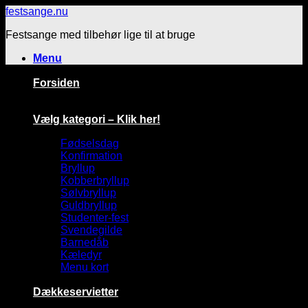
Fortsæt
festsange.nu
til
Festsange med tilbehør lige til at bruge
indhold
Menu
Forsiden
Vælg kategori – Klik her!
Fødselsdag
Konfirmation
Bryllup
Kobberbryllup
Sølvbryllup
Guldbryllup
Studenter-fest
Svendegilde
Barnedåb
Kæledyr
Menu kort
Dækkeservietter