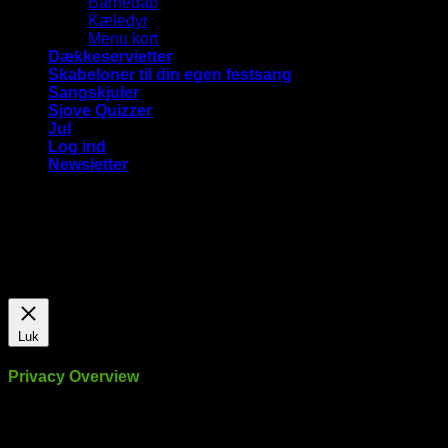
Barnedåb
Kæledyr
Menu kort
Dækkeservietter
Skabeloner til din egen festsang
Sangskjuler
Sjove Quizzer
Jul
Log ind
Newsletter
Vi bruger cookies på vores hjemmeside for at give dig den
mest relevante oplevelse ved at huske dine præferencer og
gentagne besøg. Ved at klikke på "Accepter alle", giver du
samtykke til brugen af ​​ALLE cookies.
Cookie Settings
Accepter alle
Luk
Privacy Overview
This website uses cookies to improve your experience while
you navigate through the website. Out of these, the cookies