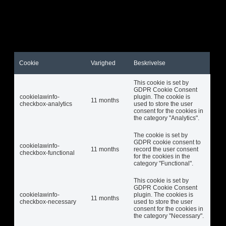
Altid aktiveret
Necessary cookies are absolutely essential for the
website to function properly. These cookies ensure
basic functionalities and security features of the
website, anonymously.
Cookie
Varighed
Beskrivelse
This cookie is set by
GDPR Cookie Consent
cookielawinfo-
plugin. The cookie is
11 months
checkbox-analytics
used to store the user
consent for the cookies in
the category "Analytics".
The cookie is set by
GDPR cookie consent to
cookielawinfo-
11 months
record the user consent
checkbox-functional
for the cookies in the
category "Functional".
This cookie is set by
GDPR Cookie Consent
cookielawinfo-
plugin. The cookies is
11 months
checkbox-necessary
used to store the user
consent for the cookies in
the category "Necessary".