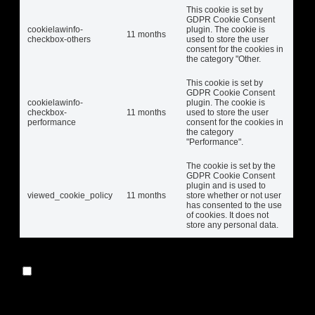
This cookie is set by
GDPR Cookie Consent
cookielawinfo-
plugin. The cookie is
11 months
checkbox-others
used to store the user
consent for the cookies in
the category "Other.
This cookie is set by
GDPR Cookie Consent
cookielawinfo-
plugin. The cookie is
checkbox-
11 months
used to store the user
performance
consent for the cookies in
the category
"Performance".
The cookie is set by the
GDPR Cookie Consent
plugin and is used to
viewed_cookie_policy
11 months
store whether or not user
has consented to the use
of cookies. It does not
store any personal data.
Functional
Functional
Functional cookies help to perform certain
functionalities like sharing the content of the website on
social media platforms, collect feedbacks, and other