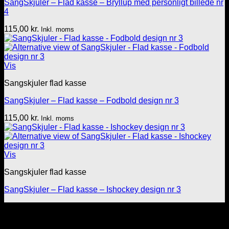
SangSkjuler – Flad kasse – Bryllup med personligt billede nr
4
115,00
kr.
Inkl. moms
Vis
Sangskjuler flad kasse
SangSkjuler – Flad kasse – Fodbold design nr 3
115,00
kr.
Inkl. moms
Vis
Sangskjuler flad kasse
SangSkjuler – Flad kasse – Ishockey design nr 3
Tekst & lyd/Leif Nielsen
Sprogøvej 70
6710 Esbjerg V