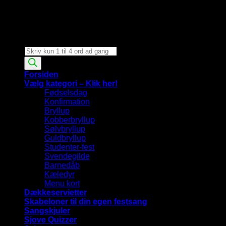
Products
search
Forsiden
Vælg kategori – Klik her!
Fødselsdag
Konfirmation
Bryllup
Kobberbryllup
Sølvbryllup
Guldbryllup
Studenter-fest
Svendegilde
Barnedåb
Kæledyr
Menu kort
Dækkeservietter
Skabeloner til din egen festsang
Sangskjuler
Sjove Quizzer