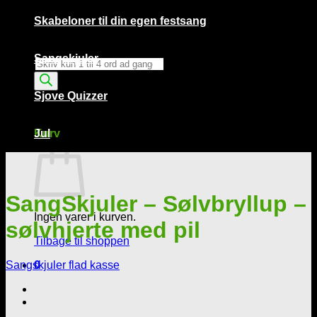
Skabeloner til din egen festsang
Sangskjuler
Products
search
Sjove Quizzer
Kurv /
0,00
kr.
0
Kurv
Jul
SangSkjuler – Sølvbryllup –
Ingen varer i kurven.
sølvhjerte med pil
Tilbage til shoppen
Sangskjuler flad kasse
0