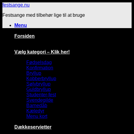
Fortsæt
festsange.nu
til
Festsange med tilbehør lige til at bruge
indhold
Menu
Forsiden
Vælg kategori – Klik her!
Fødselsdag
Konfirmation
Bryllup
Kobberbryllup
Sølvbryllup
Guldbryllup
Studenter-fest
Svendegilde
Barnedåb
Kæledyr
Menu kort
Dækkeservietter