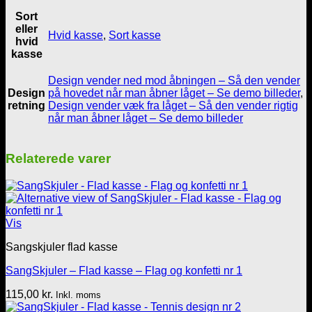
Sort
eller
Hvid kasse
,
Sort kasse
hvid
kasse
Design vender ned mod åbningen – Så den vender
Design
på hovedet når man åbner låget – Se demo billeder
,
retning
Design vender væk fra låget – Så den vender rigtig
når man åbner låget – Se demo billeder
Relaterede varer
Vis
Sangskjuler flad kasse
SangSkjuler – Flad kasse – Flag og konfetti nr 1
115,00
kr.
Inkl. moms