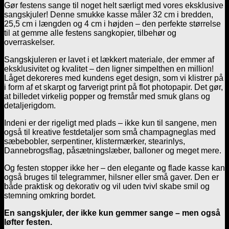
Gør festens sange til noget helt særligt med vores eksklusive
sangskjuler! Denne smukke kasse måler 32 cm i bredden,
25,5 cm i længden og 4 cm i højden – den perfekte størrelse
til at gemme alle festens sangkopier, tilbehør og
overraskelser.
Sangskjuleren er lavet i et lækkert materiale, der emmer af
eksklusivitet og kvalitet – den ligner simpelthen en million!
Låget dekoreres med kundens eget design, som vi klistrer på
i form af et skarpt og farverigt print på flot photopapir. Det gør,
at billedet virkelig popper og fremstår med smuk glans og
detaljerigdom.
Indeni er der rigeligt med plads – ikke kun til sangene, men
også til kreative festdetaljer som små champagneglas med
sæbebobler, serpentiner, klistermærker, stearinlys,
Dannebrogsflag, påsætningslæber, balloner og meget mere.
Og festen stopper ikke her – den elegante og flade kasse kan
også bruges til telegrammer, hilsner eller små gaver. Den er
både praktisk og dekorativ og vil uden tvivl skabe smil og
stemning omkring bordet.
En sangskjuler, der ikke kun gemmer sange – men også
løfter festen.