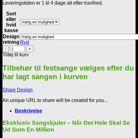
Leveringstiden er 1 til 4 dage alt efter travlhed.
Sort
eller
hvid
kasse
Design
retning
Ryd
SangSkjuler
-
Tilføj til kurv
Sølvbryllup
-
Tilbehør til festsange vælges efter du
sølvhjerte
har lagt sangen i kurven
med
pil
antal
Share Design
An unique URL to share will be created for you...
Beskrivelse
Eksklusiv Sangskjuler – Når Det Hele Skal Se
Ud Som En Million